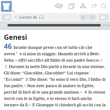
Genesi 46
Audio Player
00:00
Genesi
46
Israele dunque prese con sé tutto ciò che
*
aveva
e si mise in viaggio. Quando arrivò a Beèr-
Seba,
+
offrì sacrifici all’Iddio di suo padre Isacco.
+
2
Durante la notte Dio parlò a Israele in una visione.
Gli disse: “Giacobbe, Giacobbe!” Lui rispose:
3
“Eccomi!”
Dio disse: “Io sono il vero Dio, l’Iddio di
tuo padre.
+
Non aver paura di andare in Egitto,
4
perché là farò di te una grande nazione.
+
Io stesso
verrò con te in Egitto, e io stesso ti farò anche
tornare da lì.
+
E Giuseppe ti chiuderà gli occhi con la