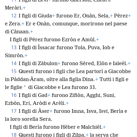
I figli di Levi
+
furono Ghèrson, Chèat e
Meràri.
+
12
I figli di Giuda
+
furono Er, Onàn, Sela,
+
Pèrez
+
e Zera.
+
Er e Onàn, comunque, morirono nel paese
di Cànaan.
+
I figli di Pèrez furono Ezròn e Amùl.
+
13
I figli di Ìssacar furono Tola, Puva, Iob e
Simròn.
+
14
I figli di Zàbulon
+
furono Sèred, Elòn e Ialeèl.
+
15
Questi furono i figli che Lea partorì a Giacobbe
in Pàddan-Àram, oltre alla figlia Dina.
+
Tutti i figli e
*
le figlie
di Giacobbe e Lea furono 33.
16
I figli di Gad
+
furono Zifiòn, Agghi, Suni,
Ezbòn, Eri, Aròdi e Arèli.
+
17
I figli di Àser
+
furono Imna, Isva, Isvi, Berìa e
la loro sorella Sera.
I figli di Berìa furono Hèber e Malchièl.
+
18
Questi furono i figli di Zilpa,
+
la serva che