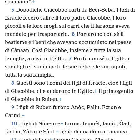
sua mano”.
+
5
Dopodiché Giacobbe partì da Beèr-Seba. I figli di
Israele fecero salire il loro padre Giacobbe, i loro
piccoli e le loro mogli sui carri che il faraone aveva
6
mandato per trasportarlo.
Portarono con sé il
bestiame e i beni che avevano accumulato nel paese
di Cànaan. Così Giacobbe, insieme a tutta la sua
7
famiglia, arrivò in Egitto.
Portò con sé in Egitto i
suoi figli e i suoi nipoti, le sue figlie e le sue nipoti,
tutta la sua famiglia.
8
Questi sono i nomi dei figli di Israele, cioè i figli
di Giacobbe, che andarono in Egitto.
+
Il primogenito
di Giacobbe fu Ruben.
+
9
I figli di Ruben furono Anòc, Pallu, Ezròn e
Carmi.
+
10
I figli di Simeone
+
furono Iemuèl, Iamìn, Òad,
Iàchin, Zòhar e Sàul,
+
figlio di una donna cananea.
11