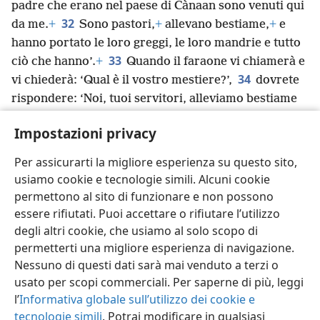
padre che erano nel paese di Cànaan sono venuti qui
32
da me.
+
Sono pastori,
+
allevano bestiame,
+
e
hanno portato le loro greggi, le loro mandrie e tutto
33
ciò che hanno’.
+
Quando il faraone vi chiamerà e
34
vi chiederà: ‘Qual è il vostro mestiere?’,
dovrete
rispondere: ‘Noi, tuoi servitori, alleviamo bestiame
da quando eravamo giovani, sia noi che i nostri
Impostazioni privacy
antenati’.
+
Così potrete vivere nel paese di Gòsen,
+
visto che i pastori di pecore sono detestabili per gli
Per assicurarti la migliore esperienza su questo sito,
egiziani”.
+
usiamo cookie e tecnologie simili. Alcuni cookie
permettono al sito di funzionare e non possono
essere rifiutati. Puoi accettare o rifiutare l’utilizzo
degli altri cookie, che usiamo al solo scopo di
permetterti una migliore esperienza di navigazione.
Italiano
Condividi
Impostazioni
Nessuno di questi dati sarà mai venduto a terzi o
Copyright
© 2026 Watch Tower Bible and Tract Society of Pennsylvania
usato per scopi commerciali. Per saperne di più, leggi
Condizioni d’uso
Informativa sulla privacy
Impostazioni privacy
Accedi
JW.ORG
l’
Informativa globale sull’utilizzo dei cookie e
tecnologie simili
. Potrai modificare in qualsiasi