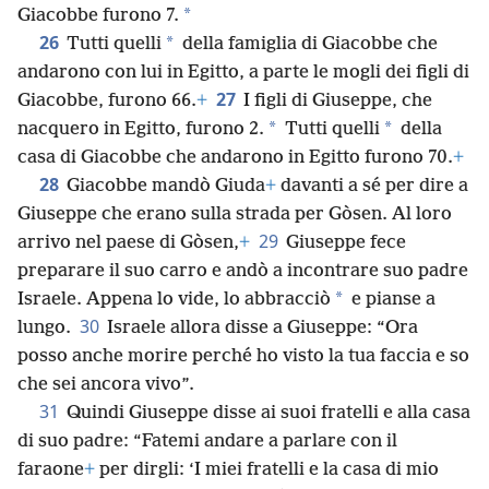
*
Giacobbe furono 7.
26
*
Tutti quelli
della famiglia di Giacobbe che
andarono con lui in Egitto, a parte le mogli dei figli di
27
Giacobbe, furono 66.
+
I figli di Giuseppe, che
*
*
nacquero in Egitto, furono 2.
Tutti quelli
della
casa di Giacobbe che andarono in Egitto furono 70.
+
28
Giacobbe mandò Giuda
+
davanti a sé per dire a
Giuseppe che erano sulla strada per Gòsen. Al loro
29
arrivo nel paese di Gòsen,
+
Giuseppe fece
preparare il suo carro e andò a incontrare suo padre
*
Israele. Appena lo vide, lo abbracciò
e pianse a
30
lungo.
Israele allora disse a Giuseppe: “Ora
posso anche morire perché ho visto la tua faccia e so
che sei ancora vivo”.
31
Quindi Giuseppe disse ai suoi fratelli e alla casa
di suo padre: “Fatemi andare a parlare con il
faraone
+
per dirgli: ‘I miei fratelli e la casa di mio