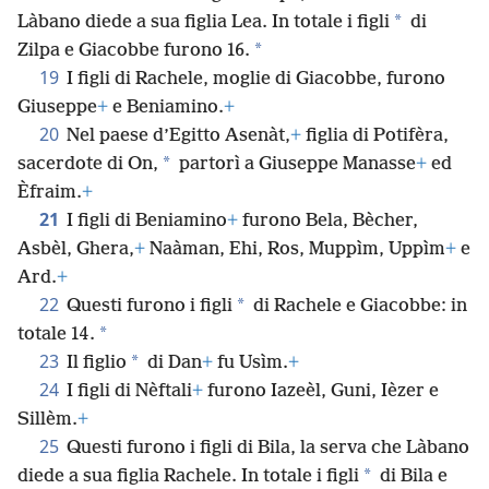
*
Làbano diede a sua figlia Lea. In totale i figli
di
*
Zilpa e Giacobbe furono 16.
19
I figli di Rachele, moglie di Giacobbe, furono
Giuseppe
+
e Beniamino.
+
20
Nel paese d’Egitto Asenàt,
+
figlia di Potifèra,
*
sacerdote di On,
partorì a Giuseppe Manasse
+
ed
Èfraim.
+
21
I figli di Beniamino
+
furono Bela, Bècher,
Asbèl, Ghera,
+
Naàman, Ehi, Ros, Muppìm, Uppìm
+
e
Ard.
+
22
*
Questi furono i figli
di Rachele e Giacobbe: in
*
totale 14.
23
*
Il figlio
di Dan
+
fu Usìm.
+
24
I figli di Nèftali
+
furono Iazeèl, Guni, Ièzer e
Sillèm.
+
25
Questi furono i figli di Bila, la serva che Làbano
*
diede a sua figlia Rachele. In totale i figli
di Bila e