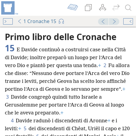
1 Cronache 15
Audio Player
00:00
Primo libro delle Cronache
15
E Davide continuò a costruirsi case nella Città
di Davide; inoltre preparò un luogo per l’Arca del
2
vero Dio e piantò per questa una tenda.
+
Fu allora
che disse: “Nessuno deve portare l’Arca del vero Dio
tranne i leviti, perché Geova ha scelto loro affinché
portino l’Arca di Geova e lo servano per sempre”.
+
3
Davide congregò quindi tutto Israele a
Gerusalemme per portare l’Arca di Geova al luogo
che le aveva preparato.
+
4
Davide radunò i discendenti di Aronne
+
e i