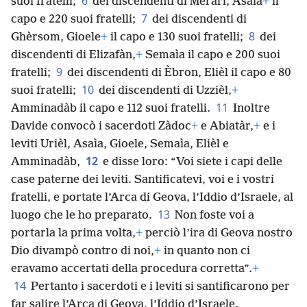
5
leviti:
+
dei discendenti di Chèat, Urièl il capo e 120
6
suoi fratelli;
dei discendenti di Meràri, Asaìa
+
il
7
capo e 220 suoi fratelli;
dei discendenti di
8
Ghèrsom, Gioele
+
il capo e 130 suoi fratelli;
dei
discendenti di Elizafàn,
+
Semaìa il capo e 200 suoi
9
fratelli;
dei discendenti di Èbron, Elièl il capo e 80
10
suoi fratelli;
dei discendenti di Uzzièl,
+
11
Amminadàb il capo e 112 suoi fratelli.
Inoltre
Davide convocò i sacerdoti Zàdoc
+
e Abiatàr,
+
e i
leviti Urièl, Asaìa, Gioele, Semaìa, Elièl e
12
Amminadàb,
e disse loro: “Voi siete i capi delle
case paterne dei leviti. Santificatevi, voi e i vostri
fratelli, e portate l’Arca di Geova, l’Iddio d’Israele, al
13
luogo che le ho preparato.
Non foste voi a
portarla la prima volta,
+
perciò l’ira di Geova nostro
Dio divampò contro di noi,
+
in quanto non ci
eravamo accertati della procedura corretta”.
+
14