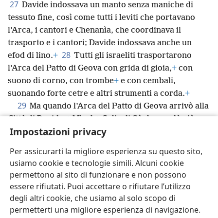
sacrificarono sette giovani tori e sette montoni.
+
27
Davide indossava un manto senza maniche di
tessuto fine, così come tutti i leviti che portavano
l’Arca, i cantori e Chenanìa, che coordinava il
trasporto e i cantori; Davide indossava anche un
28
efod di lino.
+
Tutti gli israeliti trasportarono
l’Arca del Patto di Geova con grida di gioia,
+
con
suono di corno, con trombe
+
e con cembali,
suonando forte cetre e altri strumenti a corda.
+
29
Ma quando l’Arca del Patto di Geova arrivò alla
Impostazioni privacy
Città di Davide,
+
Mìcal,
+
figlia di Sàul, guardò giù
dalla finestra e vide il re Davide che saltava e
Per assicurarti la migliore esperienza su questo sito,
festeggiava, e in cuor suo cominciò a disprezzarlo.
+
usiamo cookie e tecnologie simili. Alcuni cookie
permettono al sito di funzionare e non possono
essere rifiutati. Puoi accettare o rifiutare l’utilizzo
degli altri cookie, che usiamo al solo scopo di
permetterti una migliore esperienza di navigazione.
Italiano
Condividi
Impostazioni