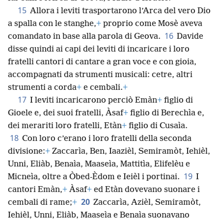
Pertanto i sacerdoti e i leviti si santificarono per
far salire l’Arca di Geova, l’Iddio d’Israele.
15
Allora i leviti trasportarono l’Arca del vero Dio
a spalla con le stanghe,
+
proprio come Mosè aveva
16
comandato in base alla parola di Geova.
Davide
disse quindi ai capi dei leviti di incaricare i loro
fratelli cantori di cantare a gran voce e con gioia,
accompagnati da strumenti musicali: cetre, altri
strumenti a corda
+
e cembali.
+
17
I leviti incaricarono perciò Emàn
+
figlio di
Gioele e, dei suoi fratelli, Àsaf
+
figlio di Berechìa e,
dei merariti loro fratelli, Etàn
+
figlio di Cusaìa.
18
Con loro c’erano i loro fratelli della seconda
divisione:
+
Zaccarìa, Ben, Iaazièl, Semiramòt, Iehièl,
Unni, Eliàb, Benaìa, Maaseìa, Mattitìa, Elifelèu e
19
Micneìa, oltre a Òbed-Èdom e Ieièl i portinai.
I
cantori Emàn,
+
Àsaf
+
ed Etàn dovevano suonare i
20
cembali di rame;
+
Zaccarìa, Azièl, Semiramòt,