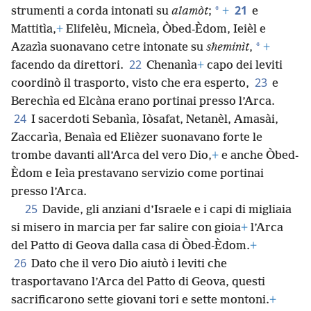
Iehièl, Unni, Eliàb, Maaseìa e Benaìa suonavano
21
*
strumenti a corda intonati su
alamòt
;
+
e
Mattitìa,
+
Elifelèu, Micneìa, Òbed-Èdom, Ieièl e
*
Azazìa suonavano cetre intonate su
sheminìt
,
+
22
facendo da direttori.
Chenanìa
+
capo dei leviti
23
coordinò il trasporto, visto che era esperto,
e
Berechìa ed Elcàna erano portinai presso l’Arca.
24
I sacerdoti Sebanìa, Iòsafat, Netanèl, Amasài,
Zaccarìa, Benaìa ed Elièzer suonavano forte le
trombe davanti all’Arca del vero Dio,
+
e anche Òbed-
Èdom e Ieìa prestavano servizio come portinai
presso l’Arca.
25
Davide, gli anziani d’Israele e i capi di migliaia
si misero in marcia per far salire con gioia
+
l’Arca
del Patto di Geova dalla casa di Òbed-Èdom.
+
26
Dato che il vero Dio aiutò i leviti che
trasportavano l’Arca del Patto di Geova, questi