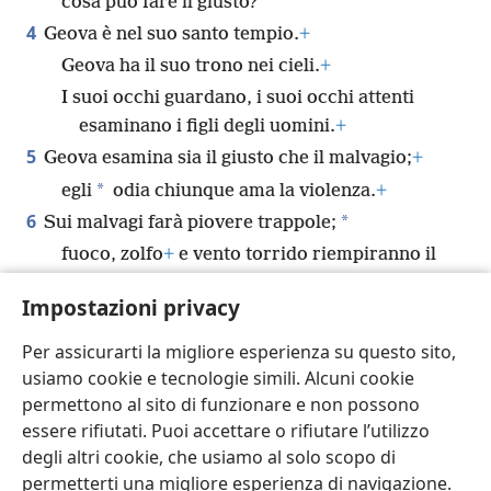
cosa può fare il giusto?”
4
Geova è nel suo santo tempio.
+
Geova ha il suo trono nei cieli.
+
I suoi occhi guardano, i suoi occhi attenti
esaminano i figli degli uomini.
+
5
Geova esamina sia il giusto che il malvagio;
+
*
egli
odia chiunque ama la violenza.
+
6
*
Sui malvagi farà piovere trappole;
fuoco, zolfo
+
e vento torrido riempiranno il
calice che spetterà loro.
Impostazioni privacy
7
Geova è giusto
+
e ama gli atti giusti.
+
*
Gli uomini retti guarderanno il suo volto.
+
Per assicurarti la migliore esperienza su questo sito,
usiamo cookie e tecnologie simili. Alcuni cookie
permettono al sito di funzionare e non possono
essere rifiutati. Puoi accettare o rifiutare l’utilizzo
degli altri cookie, che usiamo al solo scopo di
Italiano
Condividi
Impostazioni
permetterti una migliore esperienza di navigazione.