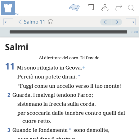
Salmo 11
Audio Player
00:00
Salmi
Al direttore del coro. Di Davide.
11
Mi sono rifugiato in Geova.
+
*
Perciò non potete dirmi:
“Fuggi come un uccello verso il tuo monte!
2
Guarda, i malvagi tendono l’arco;
sistemano la freccia sulla corda,
per scoccarla dalle tenebre contro quelli dal
cuore retto.
3
*
Quando le fondamenta
sono demolite,