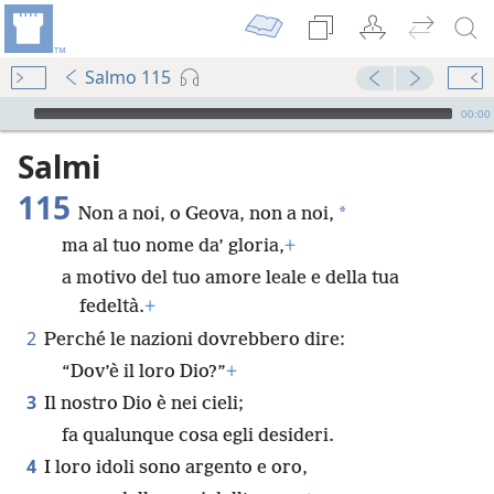
Salmo 115
Audio Player
00:00
Salmi
115
*
Non a noi, o Geova, non a noi,
ma al tuo nome da’ gloria,
+
a motivo del tuo amore leale e della tua
fedeltà.
+
2
Perché le nazioni dovrebbero dire:
“Dov’è il loro Dio?”
+
3
Il nostro Dio è nei cieli;
fa qualunque cosa egli desideri.
4
I loro idoli sono argento e oro,