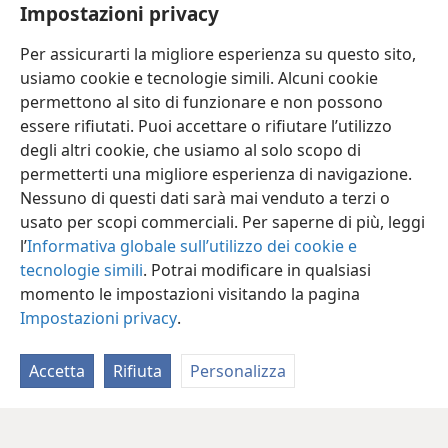
18
Ma noi loderemo Iah,
Impostazioni privacy
ora e per sempre.
Per assicurarti la migliore esperienza su questo sito,
*
Lodate Iah!
usiamo cookie e tecnologie simili. Alcuni cookie
permettono al sito di funzionare e non possono
essere rifiutati. Puoi accettare o rifiutare l’utilizzo
degli altri cookie, che usiamo al solo scopo di
permetterti una migliore esperienza di navigazione.
Italiano
Condividi
Impostazioni
Nessuno di questi dati sarà mai venduto a terzi o
Copyright
© 2026 Watch Tower Bible and Tract Society of Pennsylvania
usato per scopi commerciali. Per saperne di più, leggi
Condizioni d’uso
Informativa sulla privacy
Impostazioni privacy
Accedi
JW.ORG
l’
Informativa globale sull’utilizzo dei cookie e
tecnologie simili
. Potrai modificare in qualsiasi
momento le impostazioni visitando la pagina
Impostazioni privacy
.
Accetta
Rifiuta
Personalizza