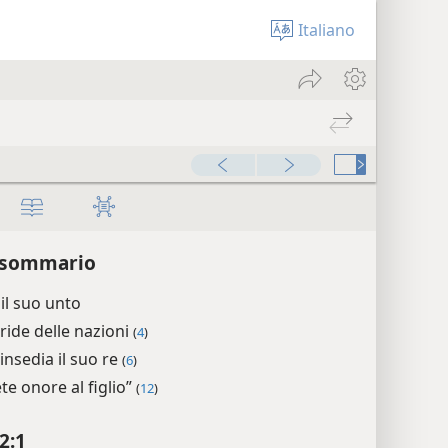
Italiano
 sommario
il suo unto
ride delle nazioni
(
4
)
insedia il suo re
(
6
)
te onore al figlio”
(
12
)
2:1