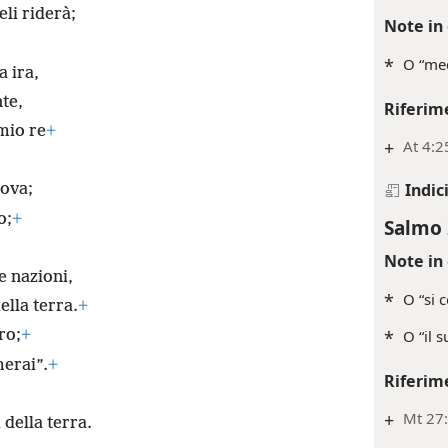
eli riderà;
Note in 
*
O “med
a ira,
nte,
Riferim
 mio re
+
+
At 4:2
Indic
eova;
o;
+
Salmo 
Note in 
e nazioni,
*
O “si 
ella terra.
+
*
O “il s
ro;
+
merai”.
+
Riferim
+
Mt 27:
 della terra.