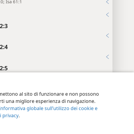
20; Isa 61:1
i
2:3
i
2:4
i
2:5
i
postazioni privacy
Accedi
JW.ORG
2:6
ermettono al sito di funzionare e non possono
enti marginali
terti una migliore esperienza di navigazione.
Informativa globale sull’utilizzo dei cookie e
6; Ez 21:27; Da 7:13, 14; Ri 19:16
 privacy
.
7; Ri 14:1
i