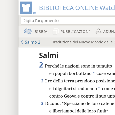
BIBLIOTECA ONLINE Watc
BIBBIA
PUBBLICAZIONI
ADUN
Salmo 2
Traduzione del Nuovo Mondo delle Sa
re
Salmi
2
Perché le nazioni sono in tumulto
*
e i popoli borbottano
cose van
2
I re della terra prendono posizion
*
8
e i dignitari si radunano
come 
contro Geova e contro il suo unt
3
Dicono: “Spezziamo le loro catene
e liberiamoci delle loro funi!”