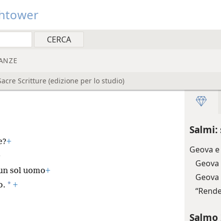
htower
ANZE
cre Scritture (edizione per lo studio)
Salmi:
e?
+
Geova e 
e
Geova 
un sol uomo
+
Geova 
*
o.
+
“Rende
Salmo 