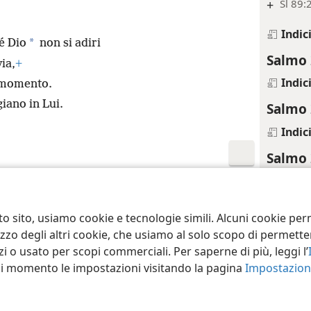
+
Sl 89:
Indic
*
é Dio
non si adiri
Salmo 
via,
+
Indic
n momento.
giano in Lui.
Salmo 
Indic
Salmo 
Indic
ct Society of Pennsylvania
Condizioni d’uso
Informativa sulla privacy
Im
Salmo 
to sito, usiamo cookie e tecnologie simili. Alcuni cookie p
Riferim
tilizzo degli altri cookie, che usiamo al solo scopo di permet
i o usato per scopi commerciali. Per saperne di più, leggi l’
+
Sl 45:
asi momento le impostazioni visitando la pagina
Impostazioni
+
2Sa 5:
Indic