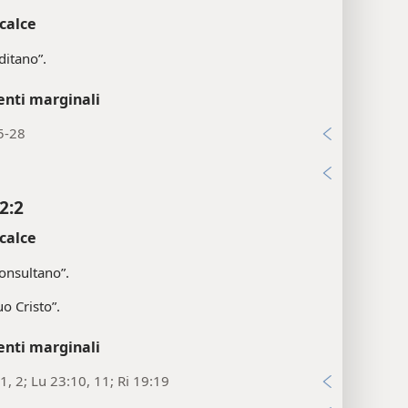
calce
itano”.
enti marginali
5-28
i
2:2
calce
consultano”.
uo Cristo”.
enti marginali
1, 2; Lu 23:10, 11; Ri 19:19