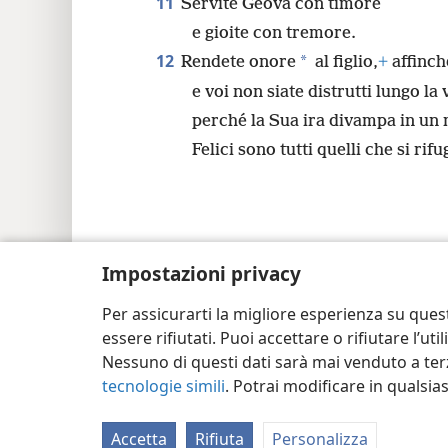
11
Servite Geova con timore
e gioite con tremore.
12
*
Rendete onore
al figlio,
+
affinch
e voi non siate distrutti lungo la 
perché la Sua ira divampa in u
Felici sono tutti quelli che si rifu
Copyright
© 2026 Watch Tower Bible and Tra
Impostazioni privacy
Per assicurarti la migliore esperienza su ques
essere rifiutati. Puoi accettare o rifiutare l’u
Nessuno di questi dati sarà mai venduto a terz
tecnologie simili
. Potrai modificare in qualsi
Accetta
Rifiuta
Personalizza