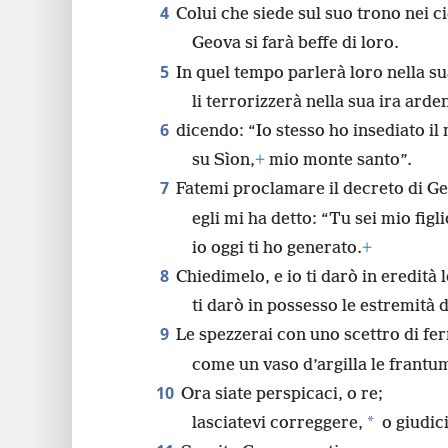
4
Colui che siede sul suo trono nei ci
Geova si farà beffe di loro.
5
In quel tempo parlerà loro nella su
li terrorizzerà nella sua ira arde
6
dicendo: “Io stesso ho insediato il
su Sìon,
+
mio monte santo”.
7
Fatemi proclamare il decreto di G
egli mi ha detto: “Tu sei mio figli
io oggi ti ho generato.
+
8
Chiedimelo, e io ti darò in eredità l
ti darò in possesso le estremità d
9
Le spezzerai con uno scettro di fer
come un vaso d’argilla le frantu
10
Ora siate perspicaci, o re;
*
lasciatevi correggere,
o giudici