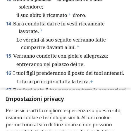
splendore;
*
il suo abito è ricamato
d’oro.
14
Sarà condotta dal re in vesti riccamente
*
lavorate.
Le vergini al suo seguito verranno fatte
*
comparire davanti a lui.
15
Verranno condotte con gioia e allegrezza;
entreranno nel palazzo del re.
16
I tuoi figli prenderanno il posto dei tuoi antenati.
Li farai principi su tutta la terra.
+
17
Renderò noto il tuo nome per tutte le generazioni
Impostazioni privacy
avvenire,
+
perciò i popoli ti loderanno per sempre, per
Per assicurarti la migliore esperienza su questo sito,
l’eternità.
usiamo cookie e tecnologie simili. Alcuni cookie
permettono al sito di funzionare e non possono