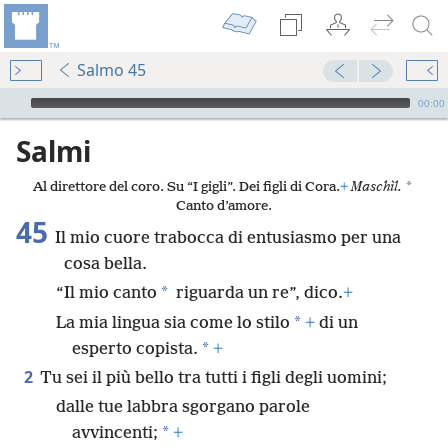
Salmo 45
Audio Player
00:00
Salmi
*
Al direttore del coro. Su “I gigli”. Dei figli di Cora.
+
Maschìl.
Canto d’amore.
45
Il mio cuore trabocca di entusiasmo per una
cosa bella.
*
“Il mio canto
riguarda un re”, dico.
+
*
La mia lingua sia come lo stilo
+
di un
*
esperto copista.
+
2
Tu sei il più bello tra tutti i figli degli uomini;
dalle tue labbra sgorgano parole
*
avvincenti;
+