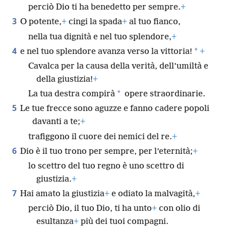
perciò Dio ti ha benedetto per sempre.
+
3
O potente,
+
cingi la spada
+
al tuo fianco,
nella tua dignità e nel tuo splendore,
+
4
*
e nel tuo splendore avanza verso la vittoria!
+
Cavalca per la causa della verità, dell’umiltà e
della giustizia!
+
*
La tua destra compirà
opere straordinarie.
5
Le tue frecce sono aguzze e fanno cadere popoli
davanti a te;
+
trafiggono il cuore dei nemici del re.
+
6
Dio è il tuo trono per sempre, per l’eternità;
+
lo scettro del tuo regno è uno scettro di
giustizia.
+
7
Hai amato la giustizia
+
e odiato la malvagità,
+
perciò Dio, il tuo Dio, ti ha unto
+
con olio di
esultanza
+
più dei tuoi compagni.