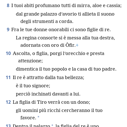
8
I tuoi abiti profumano tutti di mirra, aloe e cassia;
dal grande palazzo d’avorio ti allieta il suono
degli strumenti a corda.
9
Fra le tue donne onorabili ci sono figlie di re.
La regina consorte si è messa alla tua destra,
adornata con oro di Òfir.
+
10
Ascolta, o figlia, porgi l’orecchio e presta
attenzione;
dimentica il tuo popolo e la casa di tuo padre.
11
Il re è attratto dalla tua bellezza;
è il tuo signore;
perciò inchinati davanti a lui.
12
La figlia di Tiro verrà con un dono;
gli uomini più ricchi cercheranno il tuo
*
favore.
13
*
Dentro il palazzo
la figlia del re è uno