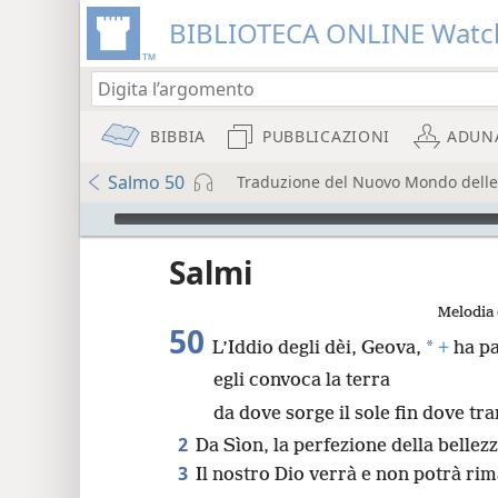
BIBLIOTECA ONLINE Watc
BIBBIA
PUBBLICAZIONI
ADUN
Salmo 50
Traduzione del Nuovo Mondo delle S
Audio Player
re
Salmi
Melodia 
50
*
L’Iddio degli dèi, Geova,
+
ha pa
egli convoca la terra
da dove sorge il sole fin dove tr
8
2
Da Sìon, la perfezione della bellezz
3
Il nostro Dio verrà e non potrà rim
16