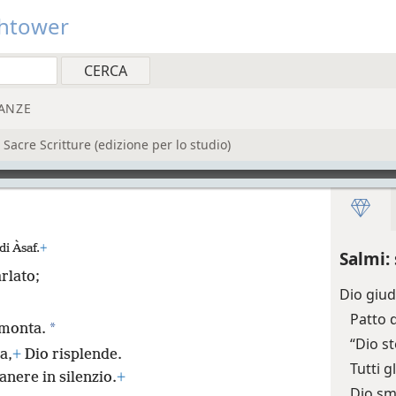
htower
ANZE
acre Scritture (edizione per lo studio)
di Àsaf.
+
Salmi:
rlato;
Dio giudi
Patto 
*
amonta.
“Dio s
a,
+
Dio risplende.
Tutti 
anere in silenzio.
+
Dio sm