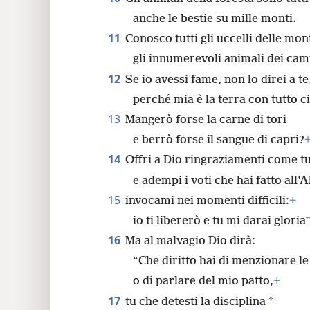
anche le bestie su mille monti.
11
Conosco tutti gli uccelli delle mo
gli innumerevoli animali dei cam
12
Se io avessi fame, non lo direi a te
perché mia è la terra con tutto c
13
Mangerò forse la carne di tori
e berrò forse il sangue di capri?
14
Offri a Dio ringraziamenti come tu
e adempi i voti che hai fatto all’A
15
invocami nei momenti difficili:
+
io ti libererò e tu mi darai gloria”
16
Ma al malvagio Dio dirà:
“Che diritto hai di menzionare l
o di parlare del mio patto,
+
17
*
tu che detesti la disciplina