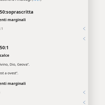
50:soprascritta
enti marginali
:1
i
50:1
calce
Divino, Dio, Geova”.
est a ovest”.
enti marginali
3
i