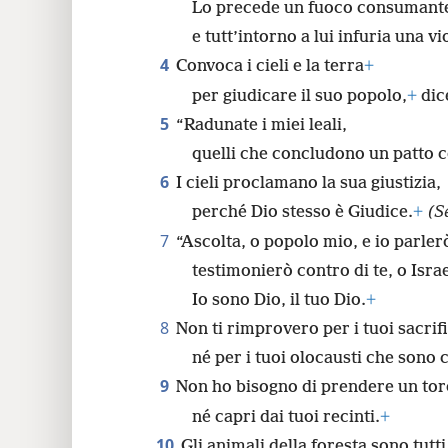
Lo precede un fuoco consumant
e tutt’intorno a lui infuria una v
4
Convoca i cieli e la terra
+
per giudicare il suo popolo,
+
dic
5
“Radunate i miei leali,
quelli che concludono un patto c
6
I cieli proclamano la sua giustizia,
perché Dio stesso è Giudice.
+
(S
7
“Ascolta, o popolo mio, e io parler
testimonierò contro di te, o Israe
Io sono Dio, il tuo Dio.
+
8
Non ti rimprovero per i tuoi sacrifi
né per i tuoi olocausti che sono
9
Non ho bisogno di prendere un toro
né capri dai tuoi recinti.
+
10
Gli animali della foresta sono tutti