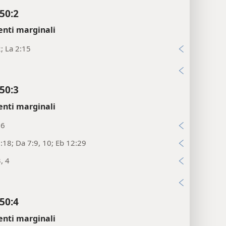
50:2
enti marginali
2; La 2:15
i
50:3
enti marginali
:6
:18; Da 7:9, 10; Eb 12:29
, 4
i
50:4
enti marginali