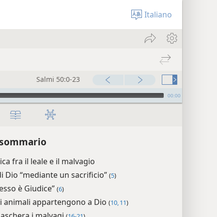
Italiano
Salmi 50:0-23
00:00
 sommario
ca fra il leale e il malvagio
di Dio “mediante un sacrificio”
(
5
)
tesso è Giudice”
(
6
)
gli animali appartengono a Dio
(
10, 11
)
aschera i malvagi
(
16-21
)