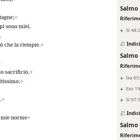
Salmo 
ntagne;
+
Riferim
pi sono miei.
+
Sl 48:
,
Indic
iò che la riempie.
+
Salmo 
+
Riferim
o sacrificio,
+
+
Isa 65
ltissimo;
+
+
Eso 19
+
Sl 97:3
.
+
Indic
e mie norme
+
Salmo 
Riferim