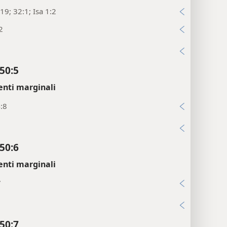
19; 32:1; Isa 1:2
2
i
50:5
enti marginali
:8
i
50:6
enti marginali
7
i
50:7