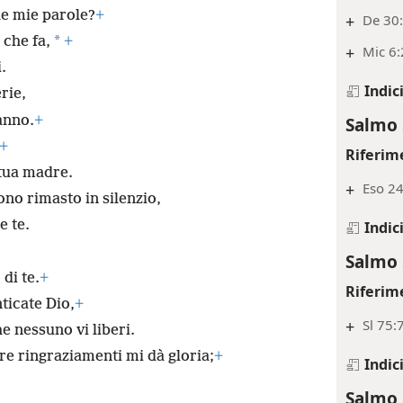
le mie parole?
+
+
De 30:
*
 che fa,
+
+
Mic 6:
.
Indic
rie,
ganno.
+
Salmo 
+
Riferim
 tua madre.
+
Eso 24
ono rimasto in silenzio,
e te.
Indic
Salmo 
di te.
+
Riferim
ticate Dio,
+
+
Sl 75:
e nessuno vi liberi.
fre ringraziamenti mi dà gloria;
+
Indic
Salmo 