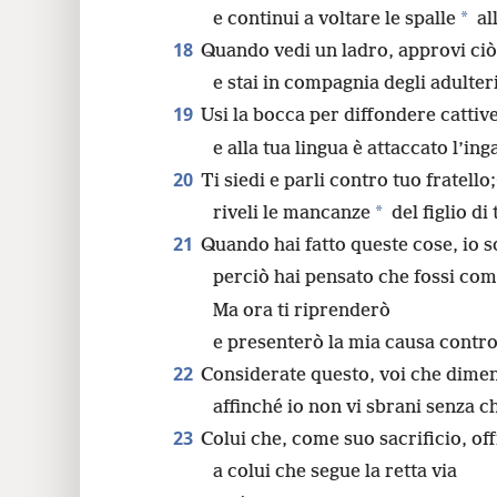
*
e continui a voltare le spalle
al
18
Quando vedi un ladro, approvi ciò
e stai in compagnia degli adulteri
19
Usi la bocca per diffondere cattive
e alla tua lingua è attaccato l’in
20
Ti siedi e parli contro tuo fratello;
*
riveli le mancanze
del figlio di
21
Quando hai fatto queste cose, io s
perciò hai pensato che fossi com
Ma ora ti riprenderò
e presenterò la mia causa contro 
22
Considerate questo, voi che dimen
affinché io non vi sbrani senza ch
23
Colui che, come suo sacrificio, of
a colui che segue la retta via