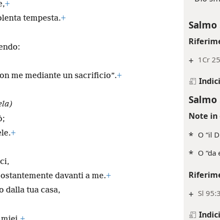
e,
+
iolenta tempesta.
+
Salmo 
Riferim
endo:
+
1Cr 25
on me mediante un sacrificio”.
+
Indic
Salmo 
ela)
Note in 
ò;
le.
+
*
O “il 
*
O “da 
ci,
Riferim
 costantemente davanti a me.
+
 dalla tua casa,
+
Sl 95:
Indic
 miei,
+