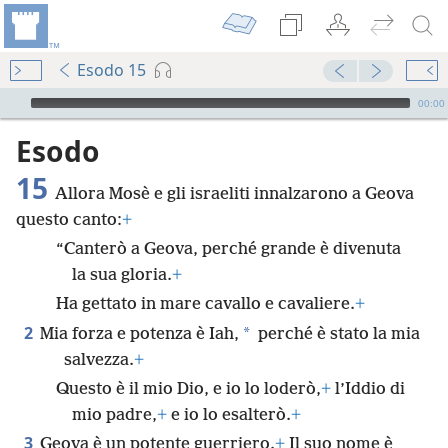
Esodo 15
Audio Player
00:00
Esodo
15
Allora Mosè e gli israeliti innalzarono a Geova
questo canto:
+
“Canterò a Geova, perché grande è divenuta
la sua gloria.
+
Ha gettato in mare cavallo e cavaliere.
+
2
*
Mia forza e potenza è Iah,
perché è stato la mia
salvezza.
+
Questo è il mio Dio, e io lo loderò,
+
l’Iddio di
mio padre,
+
e io lo esalterò.
+
3
Geova è un potente guerriero.
+
Il suo nome è