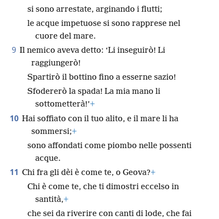
si sono arrestate, arginando i flutti;
le acque impetuose si sono rapprese nel
cuore del mare.
9
Il nemico aveva detto: ‘Li inseguirò! Li
raggiungerò!
Spartirò il bottino fino a esserne sazio!
Sfodererò la spada! La mia mano li
sottometterà!’
+
10
Hai soffiato con il tuo alito, e il mare li ha
sommersi;
+
sono affondati come piombo nelle possenti
acque.
11
Chi fra gli dèi è come te, o Geova?
+
Chi è come te, che ti dimostri eccelso in
santità,
+
che sei da riverire con canti di lode, che fai