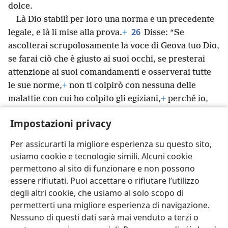
dolce.
Là Dio stabilì per loro una norma e un precedente
26
legale, e là li mise alla prova.
+
Disse: “Se
ascolterai scrupolosamente la voce di Geova tuo Dio,
se farai ciò che è giusto ai suoi occhi, se presterai
attenzione ai suoi comandamenti e osserverai tutte
le sue norme,
+
non ti colpirò con nessuna delle
malattie con cui ho colpito gli egiziani,
+
perché io,
Geova, ti guarisco”.
+
Impostazioni privacy
27
Dopo ciò raggiunsero Elìm, dove c’erano 12
sorgenti d’acqua e 70 palme. Così si accamparono là,
Per assicurarti la migliore esperienza su questo sito,
presso l’acqua.
usiamo cookie e tecnologie simili. Alcuni cookie
permettono al sito di funzionare e non possono
essere rifiutati. Puoi accettare o rifiutare l’utilizzo
degli altri cookie, che usiamo al solo scopo di
permetterti una migliore esperienza di navigazione.
Italiano
Condividi
Impostazioni
Nessuno di questi dati sarà mai venduto a terzi o
Copyright
© 2026 Watch Tower Bible and Tract Society of Pennsylvania