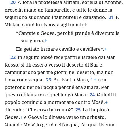
20
Allora la profetessa Miriam, sorella di Aronne,
prese in mano un tamburello, e tutte le donne la
21
seguirono suonando i tamburelli e danzando.
E
Miriam cantò in risposta agli uomini:
“Cantate a Geova, perché grande è divenuta la
sua gloria.
+
Ha gettato in mare cavallo e cavaliere”.
+
22
In seguito Mosè fece partire Israele dal Mar
Rosso; si diressero verso il deserto di Sur e
camminarono per tre giorni nel deserto, ma non
23
*
trovarono acqua.
Arrivati a Mara,
+
non
poterono berne l’acqua perché era amara. Per
24
questo chiamarono quel luogo Mara.
Quindi il
popolo cominciò a mormorare contro Mosè,
+
25
dicendo: “Che cosa berremo?”
Lui implorò
Geova,
+
e Geova lo diresse verso un arbusto.
Quando Mosè lo gettò nell’acqua, l’acqua divenne