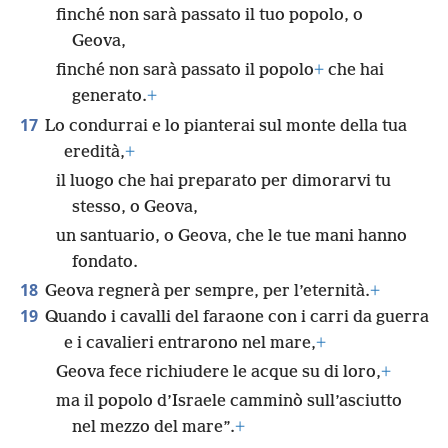
finché non sarà passato il tuo popolo, o
Geova,
finché non sarà passato il popolo
+
che hai
generato.
+
17
Lo condurrai e lo pianterai sul monte della tua
eredità,
+
il luogo che hai preparato per dimorarvi tu
stesso, o Geova,
un santuario, o Geova, che le tue mani hanno
fondato.
18
Geova regnerà per sempre, per l’eternità.
+
19
Quando i cavalli del faraone con i carri da guerra
e i cavalieri entrarono nel mare,
+
Geova fece richiudere le acque su di loro,
+
ma il popolo d’Israele camminò sull’asciutto
nel mezzo del mare”.
+