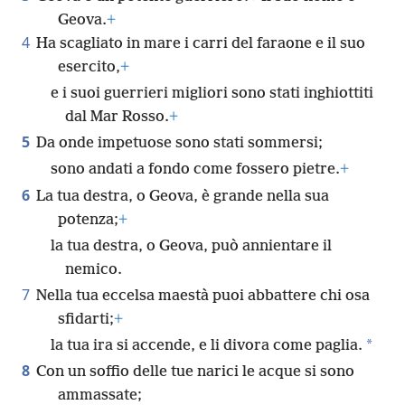
Geova.
+
4
Ha scagliato in mare i carri del faraone e il suo
esercito,
+
e i suoi guerrieri migliori sono stati inghiottiti
dal Mar Rosso.
+
5
Da onde impetuose sono stati sommersi;
sono andati a fondo come fossero pietre.
+
6
La tua destra, o Geova, è grande nella sua
potenza;
+
la tua destra, o Geova, può annientare il
nemico.
7
Nella tua eccelsa maestà puoi abbattere chi osa
sfidarti;
+
*
la tua ira si accende, e li divora come paglia.
8
Con un soffio delle tue narici le acque si sono
ammassate;