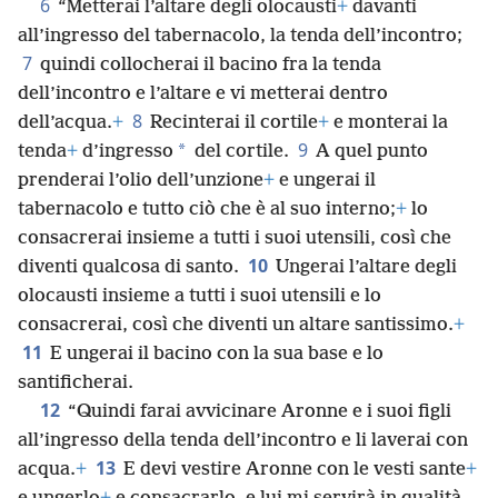
6
“Metterai l’altare degli olocausti
+
davanti
all’ingresso del tabernacolo, la tenda dell’incontro;
7
quindi collocherai il bacino fra la tenda
dell’incontro e l’altare e vi metterai dentro
8
dell’acqua.
+
Recinterai il cortile
+
e monterai la
9
*
tenda
+
d’ingresso
del cortile.
A quel punto
prenderai l’olio dell’unzione
+
e ungerai il
tabernacolo e tutto ciò che è al suo interno;
+
lo
consacrerai insieme a tutti i suoi utensili, così che
10
diventi qualcosa di santo.
Ungerai l’altare degli
olocausti insieme a tutti i suoi utensili e lo
consacrerai, così che diventi un altare santissimo.
+
11
E ungerai il bacino con la sua base e lo
santificherai.
12
“Quindi farai avvicinare Aronne e i suoi figli
all’ingresso della tenda dell’incontro e li laverai con
13
acqua.
+
E devi vestire Aronne con le vesti sante
+