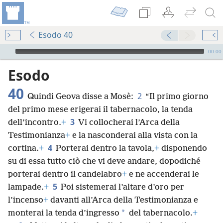
Esodo 40
Audio Player
00:00
Esodo
40
2
Quindi Geova disse a Mosè:
“Il primo giorno
del primo mese erigerai il tabernacolo, la tenda
3
dell’incontro.
+
Vi collocherai l’Arca della
Testimonianza
+
e la nasconderai alla vista con la
4
cortina.
+
Porterai dentro la tavola,
+
disponendo
su di essa tutto ciò che vi deve andare, dopodiché
porterai dentro il candelabro
+
e ne accenderai le
5
lampade.
+
Poi sistemerai l’altare d’oro per
l’incenso
+
davanti all’Arca della Testimonianza e
*
monterai la tenda d’ingresso
del tabernacolo.
+