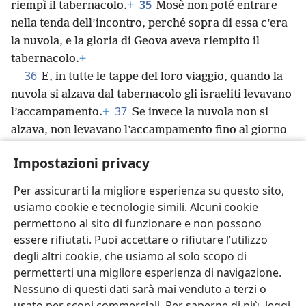
35
riempì il tabernacolo.
+
Mosè non poté entrare
nella tenda dell’incontro, perché sopra di essa c’era
la nuvola, e la gloria di Geova aveva riempito il
tabernacolo.
+
36
E, in tutte le tappe del loro viaggio, quando la
nuvola si alzava dal tabernacolo gli israeliti levavano
37
l’accampamento.
+
Se invece la nuvola non si
alzava, non levavano l’accampamento fino al giorno
38
in cui si alzava.
+
Infatti, in tutte le tappe del loro
Impostazioni privacy
viaggio, sul tabernacolo c’era di giorno la nuvola di
Geova, e di notte un fuoco, alla vista di tutta la casa
Per assicurarti la migliore esperienza su questo sito,
d’Israele.
+
usiamo cookie e tecnologie simili. Alcuni cookie
permettono al sito di funzionare e non possono
essere rifiutati. Puoi accettare o rifiutare l’utilizzo
degli altri cookie, che usiamo al solo scopo di
permetterti una migliore esperienza di navigazione.
Italiano
Condividi
Impostazioni
Nessuno di questi dati sarà mai venduto a terzi o
Copyright
© 2026 Watch Tower Bible and Tract Society of Pennsylvania
usato per scopi commerciali. Per saperne di più, leggi
Condizioni d’uso
Informativa sulla privacy
Impostazioni privacy