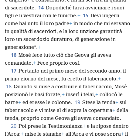
e ungerlo
+
e consacrarlo, e lui mi servirà in qualità
14
di sacerdote.
Dopodiché farai avvicinare i suoi
15
figli e li vestirai con le tuniche.
+
Devi ungerli
come hai unto il loro padre
+
in modo che mi servano
in qualità di sacerdoti, e la loro unzione garantirà
loro un sacerdozio duraturo, di generazione in
generazione”.
+
16
Mosè fece tutto ciò che Geova gli aveva
comandato.
+
Fece proprio così.
17
Pertanto nel primo mese del secondo anno, il
primo giorno del mese, fu eretto il tabernacolo.
+
18
Quando si mise a costruire il tabernacolo, Mosè
posizionò le basi forate,
+
inserì i telai,
+
collocò le
19
barre
+
ed eresse le colonne.
Stese la tenda
+
sul
tabernacolo e vi mise al di sopra la copertura
+
della
tenda, proprio come Geova gli aveva comandato.
20
Poi prese la Testimonianza
+
e la ripose dentro
l’Arca;
+
mise le stanghe
+
all’Arca e vi pose sopra
+
il