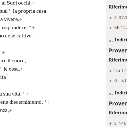
 ai Suoi occhi.
+
Riferim
*
guai
la propria casa,
+
+
Sl 37:
a vivere.
+
+
Mt 12:
*
i rispondere,
+
o cose cattive.
Indic
Prover
.
+
Riferim
re il cuore,
*
le ossa.
+
+
Isa 1:
ita
+
Gc 5:1
Indic
*
a sua vita,
+
Prover
*
tiene discernimento.
+
enza,
+
Riferim
+
+
Sl 146