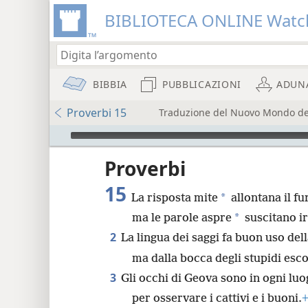
BIBLIOTECA ONLINE Watc
BIBBIA
PUBBLICAZIONI
ADUN
Proverbi 15
Traduzione del Nuovo Mondo dell
Audio Player
re
Proverbi
15
*
La risposta mite
allontana il fu
*
ma le parole aspre
suscitano ir
2
La lingua dei saggi fa buon uso de
8
ma dalla bocca degli stupidi esco
3
Gli occhi di Geova sono in ogni luo
16
per osservare i cattivi e i buoni.