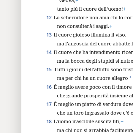
Geova,
+
tanto più il cuore dell’uomo!
+
12
Lo schernitore non ama chi lo cor
non consulterà i saggi.
+
13
Il cuore gioioso illumina il viso,
ma l’angoscia del cuore abbatte l
14
Il cuore che ha intendimento rice
ma la bocca degli stupidi si nutr
15
Tutti i giorni dell’afflitto sono trist
*
ma per chi ha un cuore allegro
16
È meglio avere poco con il timore
che grande prosperità insieme al
17
È meglio un piatto di verdura dov
che un toro ingrassato dove c’è 
18
L’uomo irascibile suscita liti,
+
ma chi non si arrabbia facilmente