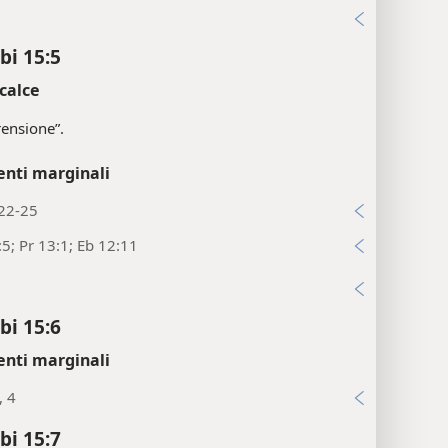
i
bi 15:5
calce
rensione”.
enti marginali
:22-25
:5; Pr 13:1; Eb 12:11
i
bi 15:6
enti marginali
, 4
bi 15:7