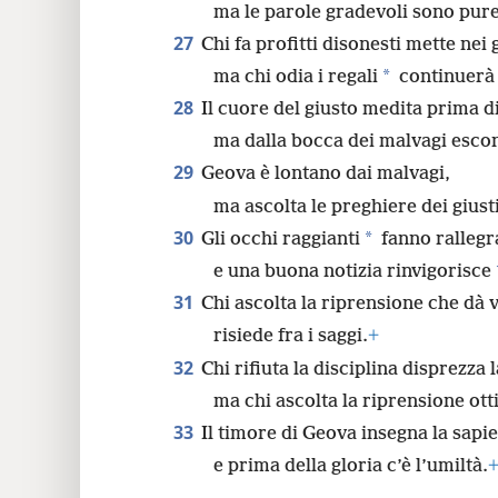
ma le parole gradevoli sono pure
27
Chi fa profitti disonesti mette nei 
*
ma chi odia i regali
continuerà 
28
Il cuore del giusto medita prima d
ma dalla bocca dei malvagi escon
29
Geova è lontano dai malvagi,
ma ascolta le preghiere dei giusti
30
*
Gli occhi raggianti
fanno rallegra
e una buona notizia rinvigorisce
31
Chi ascolta la riprensione che dà v
risiede fra i saggi.
+
32
Chi rifiuta la disciplina disprezza l
ma chi ascolta la riprensione ot
33
Il timore di Geova insegna la sapi
e prima della gloria c’è l’umiltà.