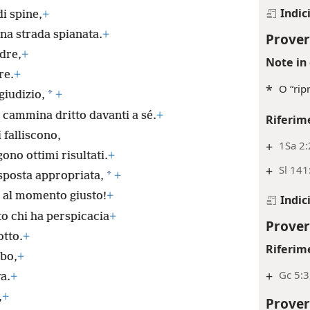
Indic
i spine,
+
una strada spianata.
+
Prover
adre,
+
Note in 
re.
+
*
O “rip
*
giudizio,
+
cammina dritto davanti a sé.
+
Riferim
i falliscono,
+
1Sa 2
ono ottimi risultati.
+
+
Sl 141
*
isposta appropriata,
+
a al momento giusto!
+
Indic
lto chi ha perspicacia
+
Prover
otto.
+
Riferim
rbo,
+
+
Gc 5:3
a.
+
,
+
Prover