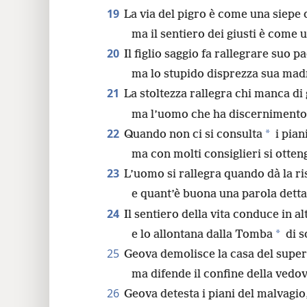
19
La via del pigro è come una siepe d
ma il sentiero dei giusti è come 
20
Il figlio saggio fa rallegrare suo p
ma lo stupido disprezza sua mad
21
La stoltezza rallegra chi manca di 
ma l’uomo che ha discernimento 
22
*
Quando non ci si consulta
i pian
ma con molti consiglieri si otteng
23
L’uomo si rallegra quando dà la r
e quant’è buona una parola dett
24
Il sentiero della vita conduce in a
*
e lo allontana dalla Tomba
di s
25
Geova demolisce la casa del supe
ma difende il confine della vedov
26
Geova detesta i piani del malvagio