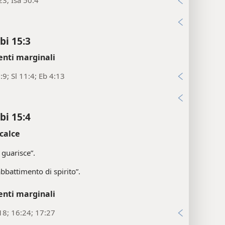
i
bi 15:3
enti marginali
:9; Sl 11:4; Eb 4:13
i
bi 15:4
calce
 guarisce”.
abbattimento di spirito”.
enti marginali
18; 16:24; 17:27