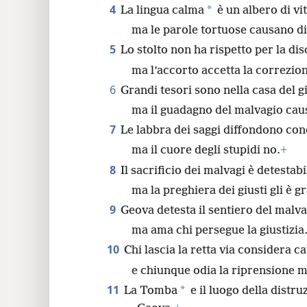
4
*
La lingua calma
è un albero di vit
24
ma le parole tortuose causano d
5
Lo stolto non ha rispetto per la dis
32
ma l’accorto accetta la correzio
6
Grandi tesori sono nella casa del g
ma il guadagno del malvagio caus
7
Le labbra dei saggi diffondono co
ma il cuore degli stupidi no.
+
8
Il sacrificio dei malvagi è detestab
ma la preghiera dei giusti gli è gr
9
Geova detesta il sentiero del malva
ma ama chi persegue la giustizia
10
Chi lascia la retta via considera ca
e chiunque odia la riprensione m
11
*
La Tomba
e il luogo della distru