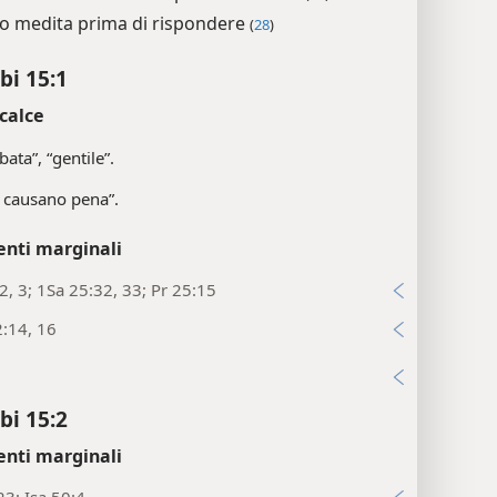
sto medita prima di rispondere
(
28
)
bi 15:1
calce
bata”, “gentile”.
 causano pena”.
enti marginali
2, 3; 1Sa 25:32, 33; Pr 25:15
:14, 16
i
bi 15:2
enti marginali
23; Isa 50:4