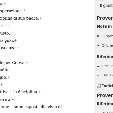
a,
+
Il giu
*
isperazione.
Prover
ciplina di suo padre,
+
*
Note in 
ne.
+
iusto,
*
O “gar
a guai.
+
*
O “che
noscenza,
+
Riferim
ile per Geova,
+
+
Gdc 8:
adita.
+
+
1Re 12
gio,
+
.
+
Indic
*
ttiva
la disciplina,
+
Prover
orirà.
+
Riferim
*
zione
sono esposti alla vista di
Pr 16: