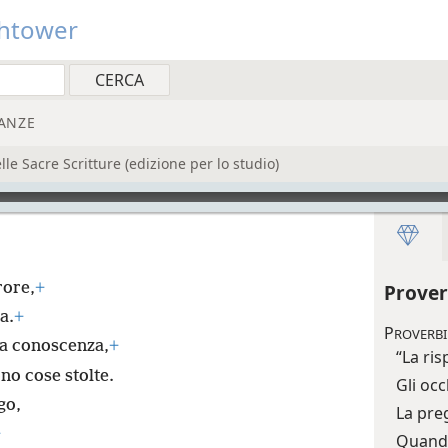
htower
ANZE
e Sacre Scritture (edizione per lo studio)
rore,
+
Prover
a.
+
P
ROVERBI
lla conoscenza,
+
“La ris
no cose stolte.
Gli oc
go,
La preg
+
Quando