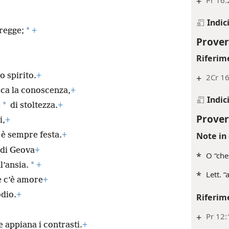
+
Indic
*
regge;
+
Prover
Riferim
o spirito.
+
+
2Cr 16
rca la conoscenza,
+
Indic
*
e
di stoltezza.
+
Prover
i,
+
Note in 
è sempre festa.
+
 di Geova
+
*
O “che
*
l’ansia.
+
*
Lett. “
e c’è amore
+
odio.
+
Riferim
+
Pr 12:
 appiana i contrasti.
+