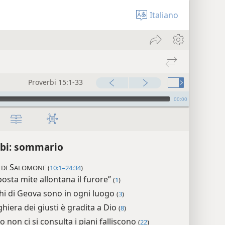
Italiano
Proverbi 15:1-33
00:00
bi: sommario
S
 DI
ALOMONE (
10:1–24:34
)
posta mite allontana il furore”
(
1
)
chi di Geova sono in ogni luogo
(
3
)
hiera dei giusti è gradita a Dio
(
8
)
 non ci si consulta i piani falliscono
(
22
)