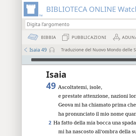
BIBLIOTECA ONLINE Watc
BIBBIA
PUBBLICAZIONI
ADUN
Isaia 49
Traduzione del Nuovo Mondo delle Sac
Audio Player
re
Isaia
49
Ascoltatemi, isole,
e prestate attenzione, nazioni lo
Geova mi ha chiamato prima che
8
ha pronunciato il mio nome quan
2
Ha fatto della mia bocca una spada 
16
mi ha nascosto all’ombra della 