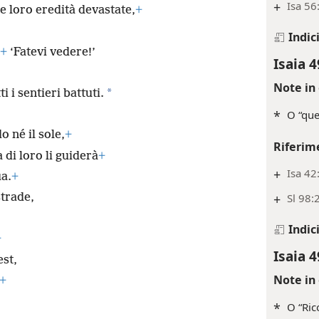
+
Isa 56
 loro eredità devastate,
+
Indic
+
‘Fatevi vedere!’
Isaia 4
Note in 
*
i i sentieri battuti.
*
O “quel
o né il sole,
+
Riferim
di loro li guiderà
+
+
Isa 42
ua.
+
+
Sl 98:
strade,
Indic
+
Isaia 4
est,
Note in 
+
*
O “Ric