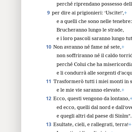
perché riprendano possesso delle
9
per dire ai prigionieri: ‘Uscite!’,
+
e a quelli che sono nelle tenebre:
Brucheranno lungo le strade,
e i loro pascoli saranno lungo tutt
10
Non avranno né fame né sete,
+
non soffriranno né il caldo torrid
perché Colui che ha misericordia 
e li condurrà alle sorgenti d’acq
11
Trasformerò tutti i miei monti in 
e le mie vie saranno elevate.
+
12
Ecco, questi vengono da lontano,
ed ecco, quelli dal nord e dall’ov
e quegli altri dal paese di Sinìm”.
13
Esultate, cieli, e rallegrati, terra!
+