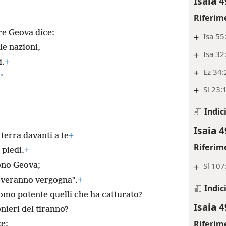
Isaia 4
Riferim
re Geova dice:
+
Isa 55
le nazioni,
+
Isa 32
i.
+
+
Ez 34:
*
+
Sl 23:
Indic
Isaia 4
 terra davanti a te
+
Riferim
 piedi.
+
ono Geova;
+
Sl 107
overanno vergogna”.
+
Indic
omo potente quelli che ha catturato?
Isaia 4
onieri del tiranno?
Riferim
e: