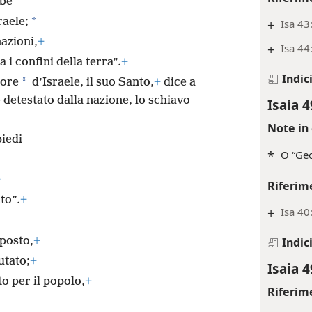
bbe
*
raele;
+
Isa 43
nazioni,
+
+
Isa 44
 i confini della terra”.
+
Indic
*
tore
d’Israele, il suo Santo,
+
dice a
 detestato dalla nazione, lo schiavo
Isaia 4
Note in 
piedi
*
O “Geo
+
Riferim
to”.
+
+
Isa 40
sposto,
+
Indic
utato;
+
Isaia 4
to per il popolo,
+
Riferim