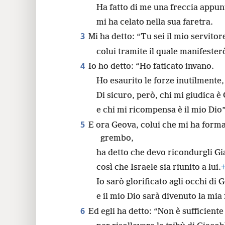
Ha fatto di me una freccia appunt
24
mi ha celato nella sua faretra.
3
Mi ha detto: “Tu sei il mio servitore
colui tramite il quale manifester
4
Io ho detto: “Ho faticato invano.
Ho esaurito le forze inutilmente,
Di sicuro, però, chi mi giudica è
e chi mi ricompensa è il mio Dio”
5
E ora Geova, colui che mi ha forma
grembo,
ha detto che devo ricondurgli G
così che Israele sia riunito a lui.
Io sarò glorificato agli occhi di 
e il mio Dio sarà divenuto la mia 
6
Ed egli ha detto: “Non è sufficiente