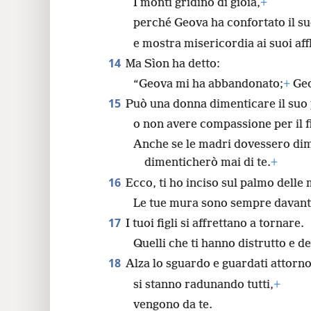
I monti gridino di gioia,
+
perché Geova ha confortato il s
e mostra misericordia ai suoi affli
14
Ma Sìon ha detto:
“Geova mi ha abbandonato;
+
Geo
15
Può una donna dimenticare il suo
o non avere compassione per il f
Anche se le madri dovessero dime
dimenticherò mai di te.
+
16
Ecco, ti ho inciso sul palmo delle
Le tue mura sono sempre davant
17
I tuoi figli si affrettano a tornare.
Quelli che ti hanno distrutto e d
18
Alza lo sguardo e guardati attorno
si stanno radunando tutti,
+
vengono da te.