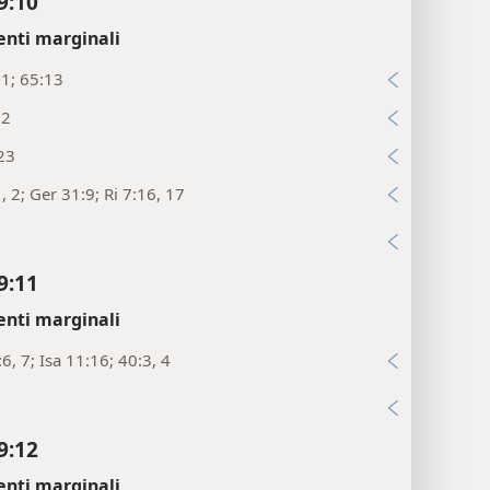
9:10
enti marginali
:1; 65:13
:2
23
1, 2; Ger 31:9; Ri 7:16, 17
i
9:11
enti marginali
:6, 7; Isa 11:16; 40:3, 4
i
9:12
enti marginali