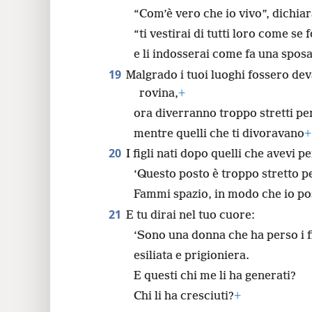
“Com’è vero che io vivo”, dichia
“ti vestirai di tutti loro come s
e li indosserai come fa una sposa
19
Malgrado i tuoi luoghi fossero devas
rovina,
+
ora diverranno troppo stretti per
mentre quelli che ti divoravano
+
20
I figli nati dopo quelli che avevi p
‘Questo posto è troppo stretto p
Fammi spazio, in modo che io pos
21
E tu dirai nel tuo cuore:
‘Sono una donna che ha perso i fig
esiliata e prigioniera.
E questi chi me li ha generati?
Chi li ha cresciuti?
+