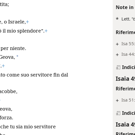
ita;
Note in 
*
Lett. 
, o Israele,
+
ò il mio splendore”.
+
Riferim
+
Isa 55
 per niente.
+
Isa 44
*
 Geova,
.
+
Indic
to come suo servitore fin dal
Isaia 4
Riferim
iacobbe,
+
Isa 51
+
Geova,
Indic
forza.
Isaia 4
 che tu sia mio servitore
Riferim