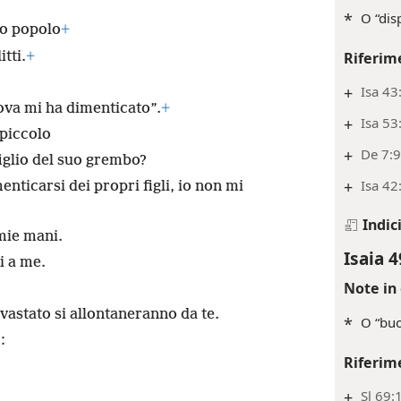
*
O “dis
uo popolo
+
tti.
+
Riferim
+
Isa 43
va mi ha dimenticato”.
+
+
Isa 53
 piccolo
+
De 7:
iglio del suo grembo?
+
Isa 42
nticarsi dei propri figli, io non mi
Indic
 mie mani.
Isaia 4
i a me.
Note in 
evastato si allontaneranno da te.
*
O “buo
:
Riferim
+
Sl 69: