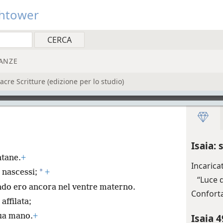
htower
ANZE
re Scritture (edizione per lo studio)
Isaia:
ntane.
+
Incarica
*
 nascessi;
+
“Luce 
do ero ancora nel ventre materno.
Conforta
affilata;
sua mano.
+
Isaia 4