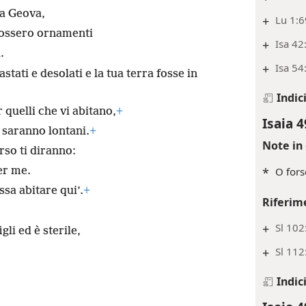
ra Geova,
+
Lu 1:6
e fossero ornamenti
+
Isa 42
.
+
Isa 54
tati e desolati e la tua terra fosse in
Indic
 quelli che vi abitano,
+
Isaia 4
saranno lontani.
+
Note in 
erso ti diranno:
er me.
*
O forse
sa abitare qui’.
+
Riferim
+
Sl 102
li ed è sterile,
+
Sl 112
Indic