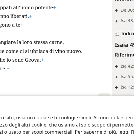
appati all’uomo potente
+
+
De 30
anno liberati.
+
+
Isa 43
gono a te
+
Indic
angiare la loro stessa carne,
Isaia 4
ue come ci si ubriaca di vino nuovo.
Riferim
he io sono Geova,
+
+
Isa 42
re,
+
+
Isa 55
+
Isa 12
+
Isa 44
Indic
ct Society of Pennsylvania
Condizioni d’uso
Informativa sulla privacy
Im
to sito, usiamo cookie e tecnologie simili. Alcuni cookie p
Isaia 4
tilizzo degli altri cookie, che usiamo al solo scopo di permet
Riferim
i o usato per scopi commerciali. Per saperne di più, leggi l’