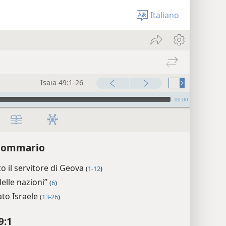
Italiano
Isaia 49:1-26
00:00
 sommario
to il servitore di Geova
(
1-12
)
delle nazioni”
(
6
)
to Israele
(
13-26
)
9:1