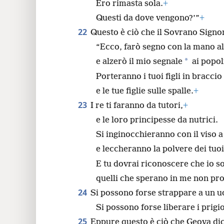
Ero rimasta sola.
+
Questi da dove vengono?’”
+
22
Questo è ciò che il Sovrano Signo
“Ecco, farò segno con la mano al
*
e alzerò il mio segnale
ai popol
Porteranno i tuoi figli in braccio
e le tue figlie sulle spalle.
+
23
I re ti faranno da tutori,
+
e le loro principesse da nutrici.
Si inginocchieranno con il viso a
e leccheranno la polvere dei tuoi
E tu dovrai riconoscere che io s
quelli che sperano in me non pr
24
Si possono forse strappare a un u
Si possono forse liberare i prigi
25
Eppure questo è ciò che Geova dic