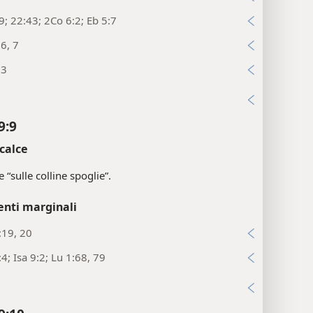
9; 22:43; 2Co 6:2; Eb 5:7
:6, 7
:3
i
9:9
calce
 “sulle colline spoglie”.
enti marginali
:19, 20
:4; Isa 9:2; Lu 1:68, 79
i