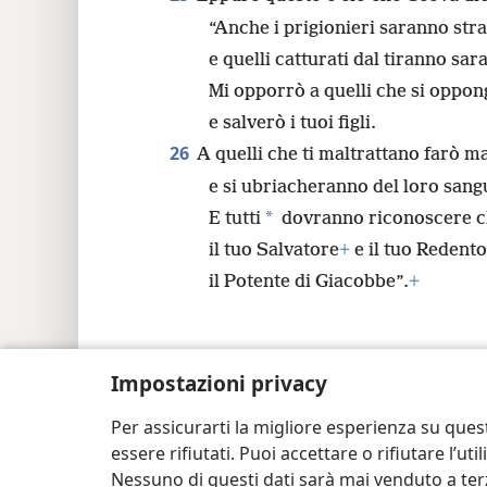
“Anche i prigionieri saranno str
e quelli catturati dal tiranno sar
Mi opporrò a quelli che si oppon
e salverò i tuoi figli.
26
A quelli che ti maltrattano farò m
e si ubriacheranno del loro sang
*
E tutti
dovranno riconoscere c
il tuo Salvatore
+
e il tuo Redento
il Potente di Giacobbe”.
+
Impostazioni privacy
Copyright
© 2026 Watch Tower Bible and Tra
Per assicurarti la migliore esperienza su ques
essere rifiutati. Puoi accettare o rifiutare l’u
Nessuno di questi dati sarà mai venduto a terz