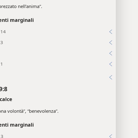
prezzato nell’anima”.
enti marginali
:14
:3
9
:1
i
9:8
calce
na volontà”, “benevolenza”.
enti marginali
13