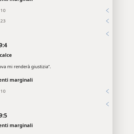
:10
:23
i
9:4
calce
va mi renderà giustizia”.
enti marginali
:10
i
9:5
enti marginali