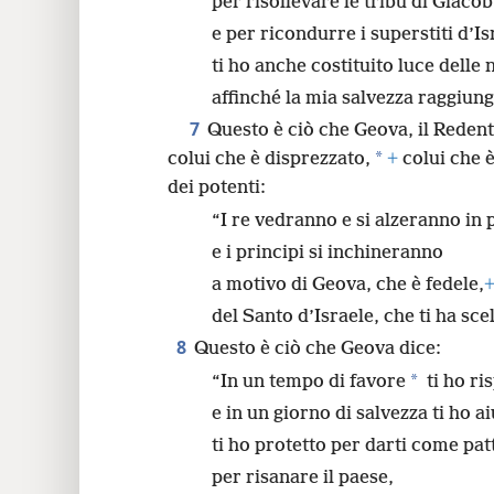
per risollevare le tribù di Giaco
e per ricondurre i superstiti d’Is
ti ho anche costituito luce delle 
affinché la mia salvezza raggiunga
7
Questo è ciò che Geova, il Reden
*
colui che è disprezzato,
+
colui che è
dei potenti:
“I re vedranno e si alzeranno in 
e i principi si inchineranno
a motivo di Geova, che è fedele,
del Santo d’Israele, che ti ha scel
8
Questo è ciò che Geova dice:
*
“In un tempo di favore
ti ho ri
e in un giorno di salvezza ti ho ai
ti ho protetto per darti come pat
per risanare il paese,