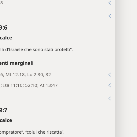
:8
i
9:6
calce
li d’Israele che sono stati protetti”.
enti marginali
:6; Mt 12:18; Lu 2:30, 32
2; Isa 11:10; 52:10; At 13:47
i
9:7
calce
ompratore”, “colui che riscatta”.