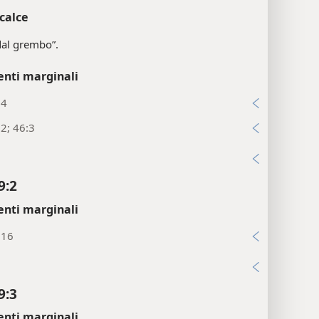
calce
“dal grembo”.
enti marginali
:4
:2; 46:3
i
9:2
enti marginali
:16
i
9:3
enti marginali