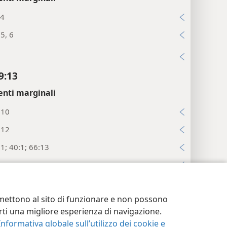
:4
:5, 6
i
9:13
enti marginali
:10
:12
:1; 40:1; 66:13
:23; 61:3; Ger 31:13
i
postazioni privacy
Accedi
JW.ORG
ermettono al sito di funzionare e non possono
9:14
terti una migliore esperienza di navigazione.
enti marginali
Informativa globale sull’utilizzo dei cookie e