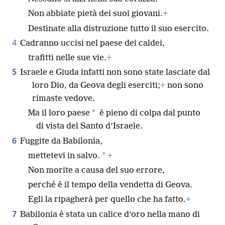
Non abbiate pietà dei suoi giovani.
+
Impostazioni privacy
Destinate alla distruzione tutto il suo esercito.
4
Cadranno uccisi nel paese dei caldei,
Per assicurarti la migliore esperienza su questo sito,
trafitti nelle sue vie.
+
usiamo cookie e tecnologie simili. Alcuni cookie
permettono al sito di funzionare e non possono
5
Israele e Giuda infatti non sono state lasciate dal
essere rifiutati. Puoi accettare o rifiutare l’utilizzo
loro Dio, da Geova degli eserciti;
+
non sono
degli altri cookie, che usiamo al solo scopo di
rimaste vedove.
permetterti una migliore esperienza di navigazione.
*
Ma il loro paese
è pieno di colpa dal punto
Nessuno di questi dati sarà mai venduto a terzi o
di vista del Santo d’Israele.
usato per scopi commerciali. Per saperne di più, leggi
6
Fuggite da Babilonia,
l’
Informativa globale sull’utilizzo dei cookie e
tecnologie simili
. Potrai modificare in qualsiasi
*
mettetevi in salvo.
+
momento le impostazioni visitando la pagina
Non morite a causa del suo errore,
Impostazioni privacy
.
perché è il tempo della vendetta di Geova.
Egli la ripagherà per quello che ha fatto.
+
Accetta
Rifiuta
Personalizza
7
Babilonia è stata un calice d’oro nella mano di