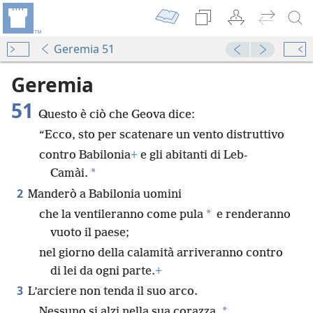
Geremia 51
Geremia
51
Questo è ciò che Geova dice:
“Ecco, sto per scatenare un vento distruttivo
contro Babilonia
+
e gli abitanti di Leb-
*
Camài.
2
Manderò a Babilonia uomini
*
che la ventileranno come pula
e renderanno
vuoto il paese;
nel giorno della calamità arriveranno contro
di lei da ogni parte.
+
3
L’arciere non tenda il suo arco.
*
Nessuno si alzi nella sua corazza.