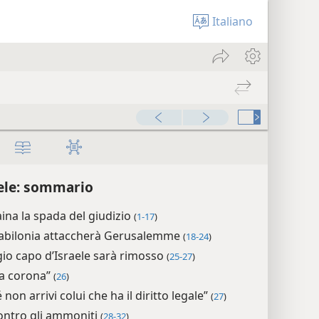
Italiano
00:00
ele: sommario
ina la spada del giudizio
(
1-17
)
 Babilonia attaccherà Gerusalemme
(
18-24
)
gio capo d’Israele sarà rimosso
(
25-27
)
 la corona”
(
26
)
 non arrivi colui che ha il diritto legale”
(
27
)