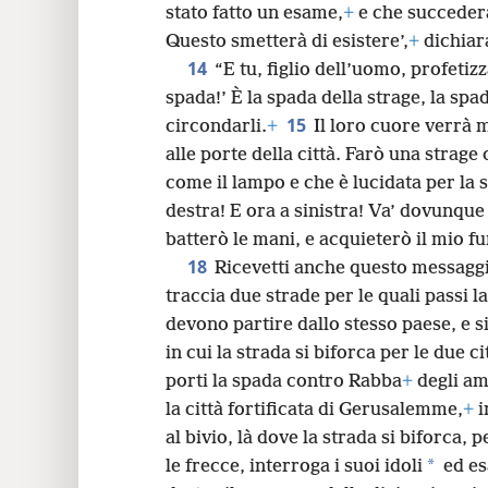
insieme al mio popolo. Pertanto battit
stato fatto un esame,
+
e che succederà
Questo smetterà di esistere’,
+
dichiar
14
“E tu, figlio dell’uomo, profetizz
spada!’ È la spada della strage, la spa
15
circondarli.
+
Il loro cuore verrà 
alle porte della città. Farò una strage
come il lampo e che è lucidata per la 
destra! E ora a sinistra! Va’ dovunque 
batterò le mani, e acquieterò il mio f
18
Ricevetti anche questo messagg
traccia due strade per le quali passi 
devono partire dallo stesso paese, e 
in cui la strada si biforca per le due ci
porti la spada contro Rabba
+
degli am
la città fortificata di Gerusalemme,
+
i
al bivio, là dove la strada si biforca, 