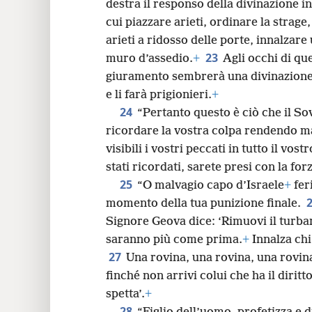
*
le frecce, interroga i suoi idoli
ed es
destra il responso della divinazione
cui piazzare arieti, ordinare la strage,
arieti a ridosso delle porte, innalzar
23
muro d’assedio.
+
Agli occhi di que
giuramento sembrerà una divinazione 
e li farà prigionieri.
+
24
“Pertanto questo è ciò che il So
ricordare la vostra colpa rendendo ma
visibili i vostri peccati in tutto il vo
stati ricordati, sarete presi con la forz
25
“O malvagio capo d’Israele
+
feri
momento della tua punizione finale.
Signore Geova dice: ‘Rimuovi il turban
saranno più come prima.
+
Innalza chi
27
Una rovina, una rovina, una rovin
finché non arrivi colui che ha il diritto