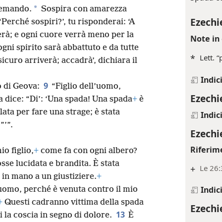
Spada c
*
tremando.
Sospira con amarezza
Ezechi
‘Perché sospiri?’, tu risponderai: ‘A
verà; e ogni cuore verrà meno per la
Note in 
gni spirito sarà abbattuto e da tutte
*
Lett. “
sicuro arriverà; accadrà’, dichiara il
Indic
9
o di Geova:
“Figlio dell’uomo,
Ezechi
a dice: “Di’: ‘Una spada! Una spada
+
è
ilata per fare una strage; è stata
Indic
”’”.
Ezechi
Riferim
io figlio,
+
come fa con ogni albero?
sse lucidata e brandita. È stata
+
Le 26
 in mano a un giustiziere.
+
Indic
’uomo, perché è venuta contro il mio
+
Questi cadranno vittima della spada