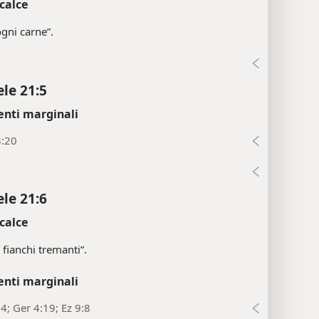
ele 21:4
calce
ogni carne”.
i
ele 21:5
enti marginali
3:20
i
ele 21:6
calce
 fianchi tremanti”.
enti marginali