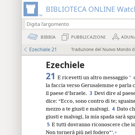
BIBLIOTECA ONLINE Watc
BIBBIA
PUBBLICAZIONI
ADUN
Ezechiele 21
Traduzione del Nuovo Mondo dell
Audio Player
re
Ezechiele
21
*
E ricevetti un altro messaggio
d
la faccia verso Gerusalemme e parla co
3
il paese d’Israele.
Devi dire al paes
dice: “Ecco, sono contro di te; sguain
8
4
mezzo a te giusti e malvagi.
Dato ch
giusti e malvagi, la mia spada sarà sgu
16
5
E tutti dovranno riconoscere che io