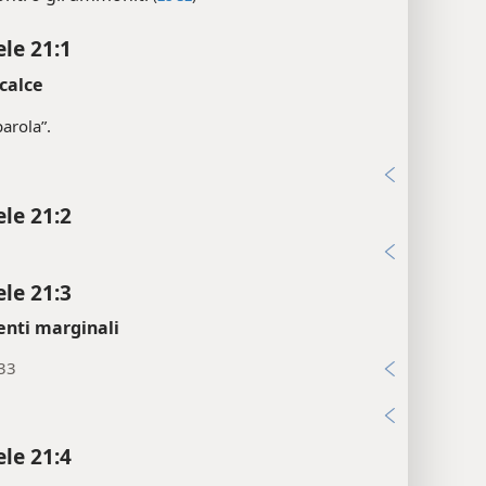
ontro gli ammoniti
(
28-32
)
ele 21:1
calce
parola”.
i
ele 21:2
i
ele 21:3
enti marginali
:33
i