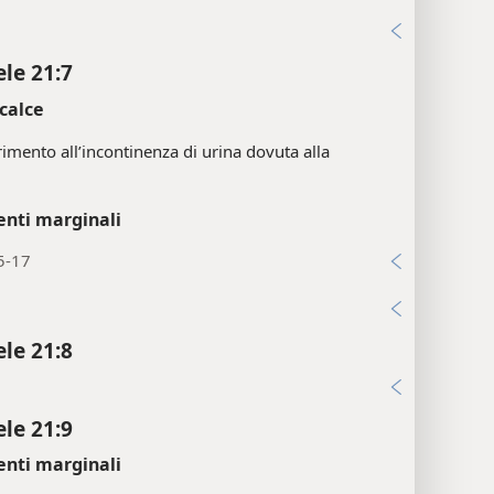
:4; Ger 4:19; Ez 9:8
i
ele 21:7
calce
erimento all’incontinenza di urina dovuta alla
enti marginali
5-17
i
ele 21:8
i
ele 21:9