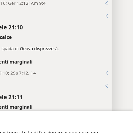
enti marginali
:16; Ger 12:12; Am 9:4
i
ele 21:10
calce
a spada di Geova disprezzerà.
enti marginali
:10; 2Sa 7:12, 14
i
ele 21:11
enti marginali
postazioni privacy
Accedi
JW.ORG
:9; 51:20
ermettono al sito di funzionare e non possono