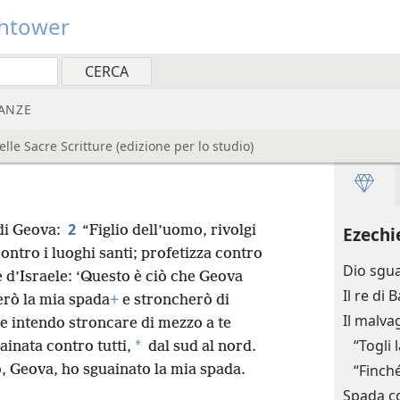
htower
ANZE
e Sacre Scritture (edizione per lo studio)
2
i Geova:
“Figlio dell’uomo, rivolgi
Ezechi
ntro i luoghi santi; profetizza contro
Dio sgua
e d’Israele: ‘Questo è ciò che Geova
Il re di
erò la mia spada
+
e stroncherò di
Il malva
e intendo stroncare di mezzo a te
“Togli
*
ainata contro tutti,
dal sud al nord.
“Finché
, Geova, ho sguainato la mia spada.