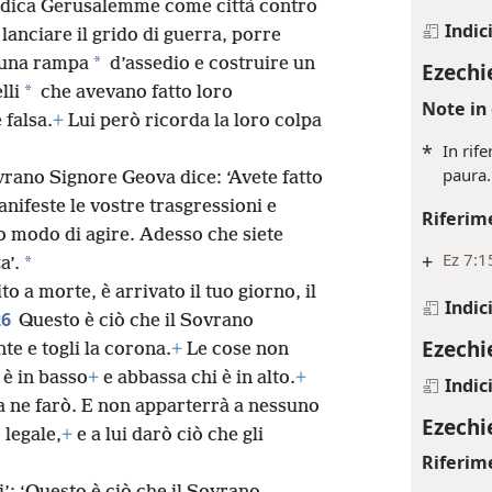
22
amina il fegato.
Nella sua mano
+
Isa 22
 indica Gerusalemme come città contro
Indic
 lanciare il grido di guerra, porre
*
e una rampa
d’assedio e costruire un
Ezechi
*
lli
che avevano fatto loro
Note in 
falsa.
+
Lui però ricorda la loro colpa
*
In rif
paura.
vrano Signore Geova dice: ‘Avete fatto
nifeste le vostre trasgressioni e
Riferim
stro modo di agire. Adesso che siete
+
Ez 7:1
*
a’.
to a morte, è arrivato il tuo giorno, il
Indic
26
Questo è ciò che il Sovrano
Ezechi
te e togli la corona.
+
Le cose non
 è in basso
+
e abbassa chi è in alto.
+
Indic
a ne farò. E non apparterrà a nessuno
Ezechi
 legale,
+
e a lui darò ciò che gli