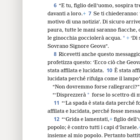
Non tornerà più nel fodero”’.
+
24
6
“E tu, figlio dell’uomo, sospira 
7
davanti a loro.
+
Se ti chiederanno: 
32
motivo di una notizia’. Di sicuro arri
paura, tutte le mani saranno fiacche, o
*
le ginocchia gocciolerà acqua.
+
‘Di 
Sovrano Signore Geova”.
8
Ricevetti anche questo messaggi
profetizza questo: ‘Ecco ciò che Geov
10
stata affilata e lucidata.
È stata aff
lucidata perché rifulga come il lampo’
“Non dovremmo forse rallegrarci?”
*
“‘Disprezzerà
forse lo scettro di m
11
“‘La spada è stata data perché fo
affilata e lucidata, perché fosse messa
12
“‘Grida e lamentati,
+
figlio dell
popolo; è contro tutti i capi d’Israele.