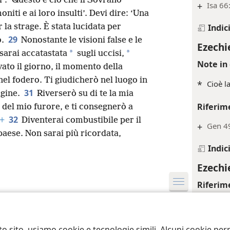
Riferim
i’: ‘Questo è ciò che il Sovrano
+
Isa 66
iti e ai loro insulti’. Devi dire: ‘Una
 la strage. È stata lucidata per
Indic
29
o.
Nonostante le visioni false e le
Ezechi
*
*
sarai accatastata
sugli uccisi,
Note in 
vato il giorno, il momento della
nel fodero. Ti giudicherò nel luogo in
*
Cioè l
31
igine.
Riverserò su di te la mia
Riferim
o del mio furore, e ti consegnerò a
32
+
Diventerai combustibile per il
+
Gen 49
paese. Non sarai più ricordata,
Indic
Ezechi
Riferim
ct Society of Pennsylvania
Condizioni d’uso
Informativa sulla privacy
Im
+
Ger 25
to sito, usiamo cookie e tecnologie simili. Alcuni cookie p