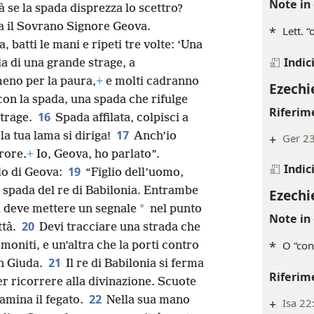
Ezechi
13
i la coscia in segno di dolore.
È
Note in 
 se la spada disprezza lo scettro?
a il Sovrano Signore Geova.
*
Lett. “
a, batti le mani e ripeti tre volte: ‘Una
Indic
da di una grande strage, a
meno per la paura,
+
e molti cadranno
Ezechi
 con la spada, una spada che rifulge
Riferim
16
strage.
Spada affilata, colpisci a
17
la tua lama si diriga!
Anch’io
+
Ger 2
urore.
+
Io, Geova, ho parlato”.
Indic
19
io di Geova:
“Figlio dell’uomo,
la spada del re di Babilonia. Entrambe
Ezechi
*
si deve mettere un segnale
nel punto
Note in 
20
ttà.
Devi tracciare una strada che
*
O “con
moniti, e un’altra che la porti contro
21
n Giuda.
Il re di Babilonia si ferma
Riferim
per ricorrere alla divinazione. Scuote