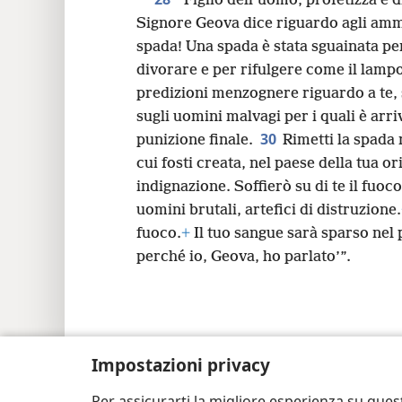
spetta’.
+
28
“Figlio dell’uomo, profetizza e d
Signore Geova dice riguardo agli ammon
spada! Una spada è stata sguainata per
divorare e per rifulgere come il lamp
predizioni menzognere riguardo a te, 
sugli uomini malvagi per i quali è arri
30
punizione finale.
Rimetti la spada 
cui fosti creata, nel paese della tua or
indignazione. Soffierò su di te il fuoc
uomini brutali, artefici di distruzione.
fuoco.
+
Il tuo sangue sarà sparso nel 
perché io, Geova, ho parlato’”.
Impostazioni privacy
Copyright
© 2026 Watch Tower Bible and Tra
Per assicurarti la migliore esperienza su ques