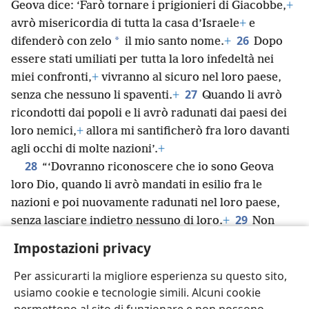
Geova dice: ‘Farò tornare i prigionieri di Giacobbe,
+
avrò misericordia di tutta la casa d’Israele
+
e
26
*
difenderò con zelo
il mio santo nome.
+
Dopo
essere stati umiliati per tutta la loro infedeltà nei
miei confronti,
+
vivranno al sicuro nel loro paese,
27
senza che nessuno li spaventi.
+
Quando li avrò
ricondotti dai popoli e li avrò radunati dai paesi dei
loro nemici,
+
allora mi santificherò fra loro davanti
agli occhi di molte nazioni’.
+
28
“‘Dovranno riconoscere che io sono Geova
loro Dio, quando li avrò mandati in esilio fra le
nazioni e poi nuovamente radunati nel loro paese,
29
senza lasciare indietro nessuno di loro.
+
Non
nasconderò più la mia faccia da loro,
+
perché
Impostazioni privacy
verserò il mio spirito sulla casa d’Israele’,
+
dichiara
il Sovrano Signore Geova”.
Per assicurarti la migliore esperienza su questo sito,
usiamo cookie e tecnologie simili. Alcuni cookie