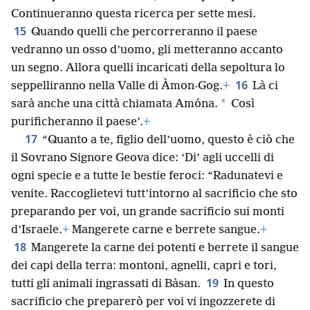
Continueranno questa ricerca per sette mesi.
15
Quando quelli che percorreranno il paese
vedranno un osso d’uomo, gli metteranno accanto
un segno. Allora quelli incaricati della sepoltura lo
16
seppelliranno nella Valle di Àmon-Gog.
+
Là ci
*
sarà anche una città chiamata Amóna.
Così
purificheranno il paese’.
+
17
“Quanto a te, figlio dell’uomo, questo è ciò che
il Sovrano Signore Geova dice: ‘Di’ agli uccelli di
ogni specie e a tutte le bestie feroci: “Radunatevi e
venite. Raccoglietevi tutt’intorno al sacrificio che sto
preparando per voi, un grande sacrificio sui monti
d’Israele.
+
Mangerete carne e berrete sangue.
+
18
Mangerete la carne dei potenti e berrete il sangue
dei capi della terra: montoni, agnelli, capri e tori,
19
tutti gli animali ingrassati di Bàsan.
In questo
sacrificio che preparerò per voi vi ingozzerete di