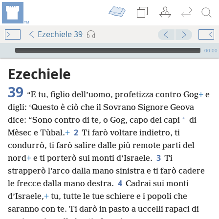
Ezechiele 39
Audio Player
00:00
Ezechiele
39
“E tu, figlio dell’uomo, profetizza contro Gog
+
e
digli: ‘Questo è ciò che il Sovrano Signore Geova
*
dice: “Sono contro di te, o Gog, capo dei capi
di
2
Mèsec e Tùbal.
+
Ti farò voltare indietro, ti
condurrò, ti farò salire dalle più remote parti del
3
nord
+
e ti porterò sui monti d’Israele.
Ti
strapperò l’arco dalla mano sinistra e ti farò cadere
4
le frecce dalla mano destra.
Cadrai sui monti
d’Israele,
+
tu, tutte le tue schiere e i popoli che
saranno con te. Ti darò in pasto a uccelli rapaci di