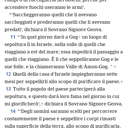
campi o di raccoglierla nei boschi, perché per
accendere fuochi useranno le armi’.
“‘Saccheggeranno quelli che li avevano
saccheggiati e prederanno quelli che li avevano
predati’, dichiara il Sovrano Signore Geova.
11
“‘In quel giorno darò a Gog
+
un luogo di
sepoltura lì in Israele, nella valle di quelli che
viaggiano a est del mare; essa impedirà il passaggio a
quelli che viaggiano. È lì che seppelliranno Gog e le
*
sue folle, e la chiameranno Valle di Àmon-Gog.
+
12
Quelli della casa d’Israele impiegheranno sette
mesi per seppellirli allo scopo di purificare il paese.
+
13
Tutto il popolo del paese parteciperà alla
sepoltura, e questo darà loro fama nel giorno in cui
mi glorificherò’,
+
dichiara il Sovrano Signore Geova.
14
“‘Degli uomini saranno scelti per percorrere
costantemente il paese e seppellire i corpi rimasti
sulla superficie della terra, allo scopo di purificarla.