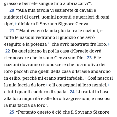
grasso e berrete sangue fino a ubriacarvi”’.
20
“‘Alla mia tavola vi sazierete di cavalli e
guidatori di carri, uomini potenti e guerrieri di ogni
tipo’,
+
dichiara il Sovrano Signore Geova.
21
“‘Manifesterò la mia gloria fra le nazioni, e
tutte le nazioni vedranno il giudizio che avrò
*
eseguito e la potenza
che avrò mostrato fra loro.
+
22
Da quel giorno in poi la casa d’Israele dovrà
23
riconoscere che io sono Geova suo Dio.
E le
nazioni dovranno riconoscere che fu a motivo dei
loro peccati che quelli della casa d’Israele andarono
in esilio, perché mi erano stati infedeli.
+
Così nascosi
la mia faccia da loro
+
e li consegnai ai loro nemici,
+
24
e tutti quanti caddero di spada.
Li trattai in base
alla loro impurità e alle loro trasgressioni, e nascosi
la mia faccia da loro’.
25
“Pertanto questo è ciò che il Sovrano Signore