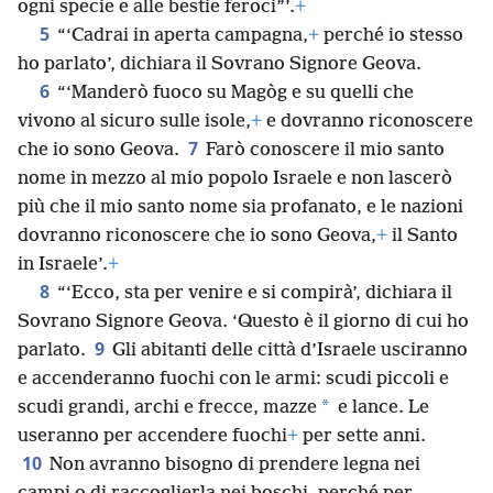
ogni specie e alle bestie feroci”’.
+
5
“‘Cadrai in aperta campagna,
+
perché io stesso
ho parlato’, dichiara il Sovrano Signore Geova.
6
“‘Manderò fuoco su Magòg e su quelli che
vivono al sicuro sulle isole,
+
e dovranno riconoscere
7
che io sono Geova.
Farò conoscere il mio santo
nome in mezzo al mio popolo Israele e non lascerò
più che il mio santo nome sia profanato, e le nazioni
dovranno riconoscere che io sono Geova,
+
il Santo
in Israele’.
+
8
“‘Ecco, sta per venire e si compirà’, dichiara il
Sovrano Signore Geova. ‘Questo è il giorno di cui ho
9
parlato.
Gli abitanti delle città d’Israele usciranno
e accenderanno fuochi con le armi: scudi piccoli e
*
scudi grandi, archi e frecce, mazze
e lance. Le
useranno per accendere fuochi
+
per sette anni.
10
Non avranno bisogno di prendere legna nei