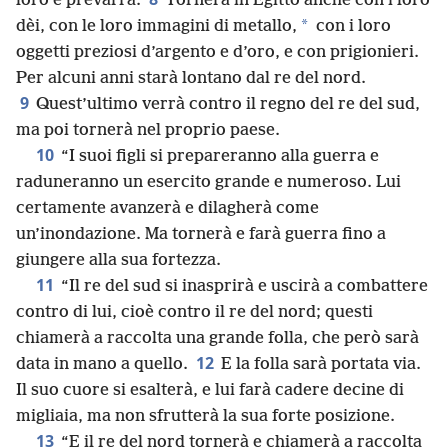
loro e prevarrà.
Tornerà in Egitto anche con i loro
*
dèi, con le loro immagini di metallo,
con i loro
oggetti preziosi d’argento e d’oro, e con prigionieri.
Per alcuni anni starà lontano dal re del nord.
9
Quest’ultimo verrà contro il regno del re del sud,
ma poi tornerà nel proprio paese.
10
“I suoi figli si prepareranno alla guerra e
raduneranno un esercito grande e numeroso. Lui
certamente avanzerà e dilagherà come
un’inondazione. Ma tornerà e farà guerra fino a
giungere alla sua fortezza.
11
“Il re del sud si inasprirà e uscirà a combattere
contro di lui, cioè contro il re del nord; questi
chiamerà a raccolta una grande folla, che però sarà
12
data in mano a quello.
E la folla sarà portata via.
Il suo cuore si esalterà, e lui farà cadere decine di
migliaia, ma non sfrutterà la sua forte posizione.
13
“E il re del nord tornerà e chiamerà a raccolta