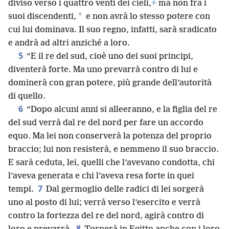
diviso verso i quattro venti dei cieli,
+
ma non fra i
*
suoi discendenti,
e non avrà lo stesso potere con
cui lui dominava. Il suo regno, infatti, sarà sradicato
e andrà ad altri anziché a loro.
5
“E il re del sud, cioè uno dei suoi principi,
diventerà forte. Ma uno prevarrà contro di lui e
dominerà con gran potere, più grande dell’autorità
di quello.
6
“Dopo alcuni anni si alleeranno, e la figlia del re
del sud verrà dal re del nord per fare un accordo
equo. Ma lei non conserverà la potenza del proprio
braccio; lui non resisterà, e nemmeno il suo braccio.
E sarà ceduta, lei, quelli che l’avevano condotta, chi
l’aveva generata e chi l’aveva resa forte in quei
7
tempi.
Dal germoglio delle radici di lei sorgerà
uno al posto di lui; verrà verso l’esercito e verrà
contro la fortezza del re del nord, agirà contro di
8