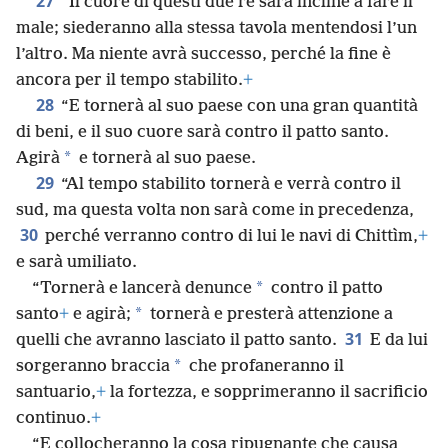
27
“Il cuore di questi due re sarà incline a fare il
male; siederanno alla stessa tavola mentendosi l’un
l’altro. Ma niente avrà successo, perché la fine è
ancora per il tempo stabilito.
+
28
“E tornerà al suo paese con una gran quantità
di beni, e il suo cuore sarà contro il patto santo.
*
Agirà
e tornerà al suo paese.
29
“Al tempo stabilito tornerà e verrà contro il
sud, ma questa volta non sarà come in precedenza,
30
perché verranno contro di lui le navi di Chittìm,
+
e sarà umiliato.
*
“Tornerà e lancerà denunce
contro il patto
*
santo
+
e agirà;
tornerà e presterà attenzione a
31
quelli che avranno lasciato il patto santo.
E da lui
*
sorgeranno braccia
che profaneranno il
santuario,
+
la fortezza, e sopprimeranno il sacrificio
continuo.
+
“E collocheranno la cosa ripugnante che causa