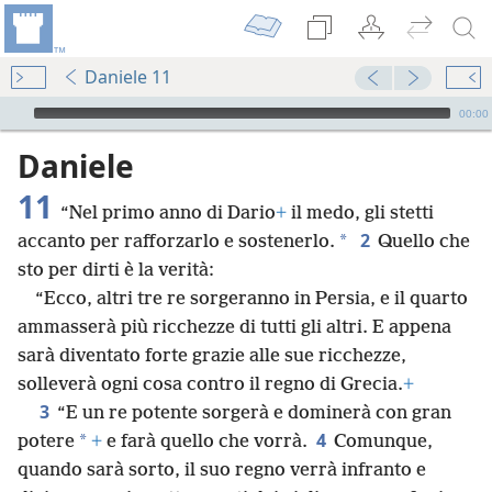
Daniele 11
Audio Player
00:00
Daniele
11
“Nel primo anno di Dario
+
il medo, gli stetti
2
*
accanto per rafforzarlo e sostenerlo.
Quello che
sto per dirti è la verità:
“Ecco, altri tre re sorgeranno in Persia, e il quarto
ammasserà più ricchezze di tutti gli altri. E appena
sarà diventato forte grazie alle sue ricchezze,
solleverà ogni cosa contro il regno di Grecia.
+
3
“E un re potente sorgerà e dominerà con gran
4
*
potere
+
e farà quello che vorrà.
Comunque,
quando sarà sorto, il suo regno verrà infranto e