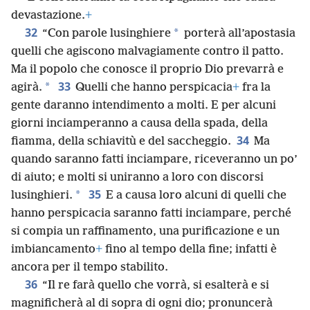
devastazione.
+
32
*
“Con parole lusinghiere
porterà all’apostasia
quelli che agiscono malvagiamente contro il patto.
Ma il popolo che conosce il proprio Dio prevarrà e
33
*
agirà.
Quelli che hanno perspicacia
+
fra la
gente daranno intendimento a molti. E per alcuni
giorni inciamperanno a causa della spada, della
34
fiamma, della schiavitù e del saccheggio.
Ma
quando saranno fatti inciampare, riceveranno un po’
di aiuto; e molti si uniranno a loro con discorsi
35
*
lusinghieri.
E a causa loro alcuni di quelli che
hanno perspicacia saranno fatti inciampare, perché
si compia un raffinamento, una purificazione e un
imbiancamento
+
fino al tempo della fine; infatti è
ancora per il tempo stabilito.
36
“Il re farà quello che vorrà, si esalterà e si
magnificherà al di sopra di ogni dio; pronuncerà