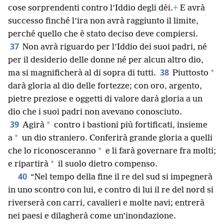
cose sorprendenti contro l’Iddio degli dèi.
+
E avrà
successo finché l’ira non avrà raggiunto il limite,
perché quello che è stato deciso deve compiersi.
37
Non avrà riguardo per l’Iddio dei suoi padri, né
per il desiderio delle donne né per alcun altro dio,
38
*
ma si magnificherà al di sopra di tutti.
Piuttosto
darà gloria al dio delle fortezze; con oro, argento,
pietre preziose e oggetti di valore darà gloria a un
dio che i suoi padri non avevano conosciuto.
39
*
Agirà
contro i bastioni più fortificati, insieme
*
a
un dio straniero. Conferirà grande gloria a quelli
*
che lo riconosceranno
e li farà governare fra molti;
*
e ripartirà
il suolo dietro compenso.
40
“Nel tempo della fine il re del sud si impegnerà
in uno scontro con lui, e contro di lui il re del nord si
riverserà con carri, cavalieri e molte navi; entrerà
nei paesi e dilagherà come un’inondazione.