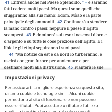
41
*
Entrerà anche nel Paese Splendido,
+
e saranno
fatti cadere molti paesi. Ma questi sono quelli che
sfuggiranno alla sua mano: Èdom, Mòab e la parte
42
principale degli ammoniti.
Continuerà a stendere
la mano contro i paesi; neppure il paese d’Egitto
43
scamperà.
E dominerà sui tesori nascosti d’oro e
d’argento e su tutte le cose preziose dell’Egitto. E i
libici e gli etiopi seguiranno i suoi passi.
44
“Ma notizie da est e da nord lo turberanno, e
uscirà con gran furore per annientare e per
45
destinare molti alla distruzione.
Pianterà le sue
*
tende reali
fra il mare grande e il santo monte del
Impostazioni privacy
*
Paese Splendido;
+
e giungerà alla sua fine, e non ci
sarà nessuno che lo aiuti.
Per assicurarti la migliore esperienza su questo sito,
usiamo cookie e tecnologie simili. Alcuni cookie
permettono al sito di funzionare e non possono
essere rifiutati. Puoi accettare o rifiutare l’utilizzo
degli altri cookie, che usiamo al solo scopo di