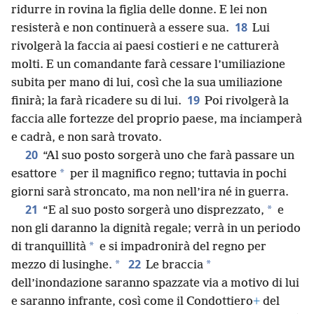
ridurre in rovina la figlia delle donne. E lei non
18
resisterà e non continuerà a essere sua.
Lui
rivolgerà la faccia ai paesi costieri e ne catturerà
molti. E un comandante farà cessare l’umiliazione
subita per mano di lui, così che la sua umiliazione
19
finirà; la farà ricadere su di lui.
Poi rivolgerà la
faccia alle fortezze del proprio paese, ma inciamperà
e cadrà, e non sarà trovato.
20
“Al suo posto sorgerà uno che farà passare un
*
esattore
per il magnifico regno; tuttavia in pochi
giorni sarà stroncato, ma non nell’ira né in guerra.
21
*
“E al suo posto sorgerà uno disprezzato,
e
non gli daranno la dignità regale; verrà in un periodo
*
di tranquillità
e si impadronirà del regno per
22
*
*
mezzo di lusinghe.
Le braccia
dell’inondazione saranno spazzate via a motivo di lui
e saranno infrante, così come il Condottiero
+
del