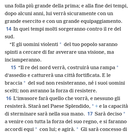
una folla più grande della prima; e alla fine dei tempi,
dopo alcuni anni, lui verrà sicuramente con un
grande esercito e con un grande equipaggiamento.
14
In quei tempi molti sorgeranno contro il re del
sud.
*
“E gli uomini violenti
del tuo popolo saranno
spinti a cercare di far avverare una visione, ma
inciamperanno.
15
*
“Il re del nord verrà, costruirà una rampa
d’assedio e catturerà una città fortificata. E le
*
braccia
del sud non resisteranno, né i suoi uomini
scelti; non avranno la forza di resistere.
16
L’invasore farà quello che vorrà, e nessuno gli
*
resisterà. Starà nel Paese Splendido,
+
e la capacità
17
*
di sterminare sarà nella sua mano.
Sarà deciso
a venire con tutta la forza del suo regno, e si faranno
*
*
accordi equi
con lui; e agirà.
Gli sarà concesso di