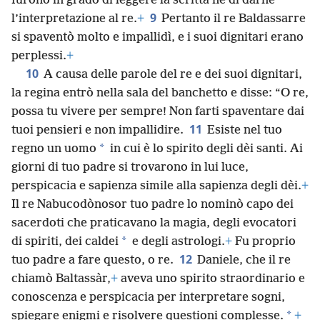
furono in grado di leggere la scritta né di darne
9
l’interpretazione al re.
+
Pertanto il re Baldassarre
si spaventò molto e impallidì, e i suoi dignitari erano
perplessi.
+
10
A causa delle parole del re e dei suoi dignitari,
la regina entrò nella sala del banchetto e disse: “O re,
possa tu vivere per sempre! Non farti spaventare dai
11
tuoi pensieri e non impallidire.
Esiste nel tuo
*
regno un uomo
in cui è lo spirito degli dèi santi. Ai
giorni di tuo padre si trovarono in lui luce,
perspicacia e sapienza simile alla sapienza degli dèi.
+
Il re Nabucodònosor tuo padre lo nominò capo dei
sacerdoti che praticavano la magia, degli evocatori
*
di spiriti, dei caldei
e degli astrologi.
+
Fu proprio
12
tuo padre a fare questo, o re.
Daniele, che il re
chiamò Baltassàr,
+
aveva uno spirito straordinario e
conoscenza e perspicacia per interpretare sogni,
*
spiegare enigmi e risolvere questioni complesse.
+