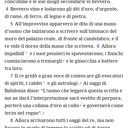
concubine e le sue mogli secondarie vi bevvero.
4
Bevvero vino e lodarono gli dèi d’oro, d’argento,
di rame, di ferro, di legno e di pietra.
5
All’improvviso apparvero le dita di una mano
d’uomo che iniziarono a scrivere sull’intonaco del
muro del palazzo reale, di fronte al candelabro; e il
6
re vide il dorso della mano che scriveva.
Allora
*
impallidì
e i suoi pensieri lo spaventarono; i fianchi
cominciarono a tremargli
+
e le ginocchia a battere
tra loro.
7
Il re gridò a gran voce di convocare gli evocatori
*
di spiriti, i caldei
e gli astrologi.
+
Ai saggi di
Babilonia disse: “L’uomo che leggerà questa scritta e
me ne darà l’interpretazione sarà vestito di porpora,
porterà una collana d’oro al collo
+
e governerà come
terzo nel regno”.
+
8
Allora arrivarono tutti i saggi del re, ma non