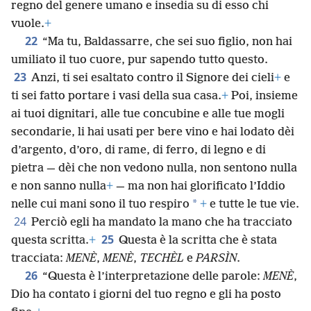
regno del genere umano e insedia su di esso chi
vuole.
+
22
“Ma tu, Baldassarre, che sei suo figlio, non hai
umiliato il tuo cuore, pur sapendo tutto questo.
23
Anzi, ti sei esaltato contro il Signore dei cieli
+
e
ti sei fatto portare i vasi della sua casa.
+
Poi, insieme
ai tuoi dignitari, alle tue concubine e alle tue mogli
secondarie, li hai usati per bere vino e hai lodato dèi
d’argento, d’oro, di rame, di ferro, di legno e di
pietra — dèi che non vedono nulla, non sentono nulla
e non sanno nulla
+
— ma non hai glorificato l’Iddio
*
nelle cui mani sono il tuo respiro
+
e tutte le tue vie.
24
Perciò egli ha mandato la mano che ha tracciato
25
questa scritta.
+
Questa è la scritta che è stata
tracciata:
MENÈ
,
MENÈ
,
TECHÈL
e
PARSÌN
.
26
“Questa è l’interpretazione delle parole:
MENÈ
,
Dio ha contato i giorni del tuo regno e gli ha posto