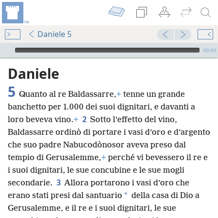
Daniele 5
Audio Player
00:00
Daniele
5
Quanto al re Baldassarre,
+
tenne un grande
banchetto per 1.000 dei suoi dignitari, e davanti a
2
loro beveva vino.
+
Sotto l’effetto del vino,
Baldassarre ordinò di portare i vasi d’oro e d’argento
che suo padre Nabucodònosor aveva preso dal
tempio di Gerusalemme,
+
perché vi bevessero il re e
i suoi dignitari, le sue concubine e le sue mogli
3
secondarie.
Allora portarono i vasi d’oro che
*
erano stati presi dal santuario
della casa di Dio a
Gerusalemme, e il re e i suoi dignitari, le sue