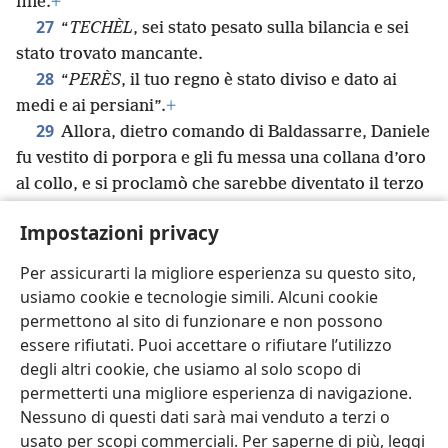
fine.
+
27
“
TECHÈL
, sei stato pesato sulla bilancia e sei
stato trovato mancante.
28
“
PERÈS
, il tuo regno è stato diviso e dato ai
medi e ai persiani”.
+
29
Allora, dietro comando di Baldassarre, Daniele
fu vestito di porpora e gli fu messa una collana d’oro
al collo, e si proclamò che sarebbe diventato il terzo
governante nel regno.
+
Impostazioni privacy
30
Quella stessa notte Baldassarre, il re caldeo, fu
31
ucciso.
+
E Dario
+
il medo ricevette il regno,
Per assicurarti la migliore esperienza su questo sito,
all’età di circa 62 anni.
usiamo cookie e tecnologie simili. Alcuni cookie
permettono al sito di funzionare e non possono
essere rifiutati. Puoi accettare o rifiutare l’utilizzo
degli altri cookie, che usiamo al solo scopo di
permetterti una migliore esperienza di navigazione.
Italiano
Condividi
Impostazioni
Nessuno di questi dati sarà mai venduto a terzi o
Copyright
© 2026 Watch Tower Bible and Tract Society of Pennsylvania
usato per scopi commerciali. Per saperne di più, leggi
Condizioni d’uso
Informativa sulla privacy
Impostazioni privacy