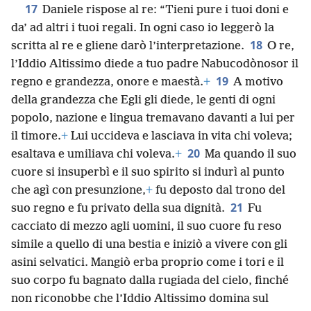
17
Daniele rispose al re: “Tieni pure i tuoi doni e
da’ ad altri i tuoi regali. In ogni caso io leggerò la
18
scritta al re e gliene darò l’interpretazione.
O re,
l’Iddio Altissimo diede a tuo padre Nabucodònosor il
19
regno e grandezza, onore e maestà.
+
A motivo
della grandezza che Egli gli diede, le genti di ogni
popolo, nazione e lingua tremavano davanti a lui per
il timore.
+
Lui uccideva e lasciava in vita chi voleva;
20
esaltava e umiliava chi voleva.
+
Ma quando il suo
cuore si insuperbì e il suo spirito si indurì al punto
che agì con presunzione,
+
fu deposto dal trono del
21
suo regno e fu privato della sua dignità.
Fu
cacciato di mezzo agli uomini, il suo cuore fu reso
simile a quello di una bestia e iniziò a vivere con gli
asini selvatici. Mangiò erba proprio come i tori e il
suo corpo fu bagnato dalla rugiada del cielo, finché
non riconobbe che l’Iddio Altissimo domina sul