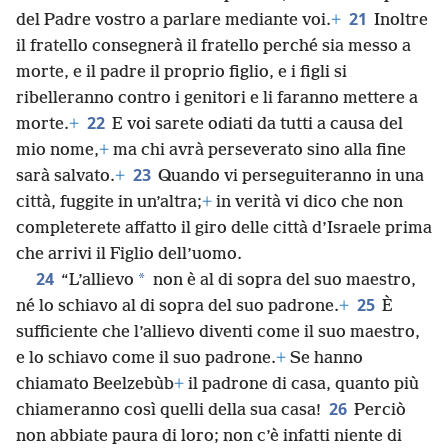
21
del Padre vostro a parlare mediante voi.
+
Inoltre
il fratello consegnerà il fratello perché sia messo a
morte, e il padre il proprio figlio, e i figli si
ribelleranno contro i genitori e li faranno mettere a
22
morte.
+
E voi sarete odiati da tutti a causa del
mio nome,
+
ma chi avrà perseverato sino alla fine
23
sarà salvato.
+
Quando vi perseguiteranno in una
città, fuggite in un’altra;
+
in verità vi dico che non
completerete affatto il giro delle città d’Israele prima
che arrivi il Figlio dell’uomo.
24
*
“L’allievo
non è al di sopra del suo maestro,
25
né lo schiavo al di sopra del suo padrone.
+
È
sufficiente che l’allievo diventi come il suo maestro,
e lo schiavo come il suo padrone.
+
Se hanno
chiamato Beelzebùb
+
il padrone di casa, quanto più
26
chiameranno così quelli della sua casa!
Perciò
non abbiate paura di loro; non c’è infatti niente di