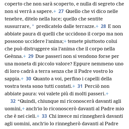
coperto che non sarà scoperto, e nulla di segreto che
27
non si verrà a sapere.
+
Quello che vi dico nelle
tenebre, ditelo nella luce; quello che sentite
28
*
sussurrare,
predicatelo dalle terrazze.
+
E non
abbiate paura di quelli che uccidono il corpo ma non
possono uccidere l’anima;
+
temete piuttosto colui
che può distruggere sia l’anima che il corpo nella
29
Geènna.
+
Due passeri non si vendono forse per
una moneta di piccolo valore? Eppure nemmeno uno
di loro cadrà a terra senza che il Padre vostro lo
30
sappia.
+
Quanto a voi, perfino i capelli della
31
vostra testa sono tutti contati.
+
Perciò non
abbiate paura: voi valete più di molti passeri.
+
32
“Quindi, chiunque mi riconoscerà davanti agli
uomini,
+
anch’io lo riconoscerò davanti al Padre mio
33
che è nei cieli.
+
Chi invece mi rinnegherà davanti
agli uomini, anch’io lo rinnegherò davanti al Padre