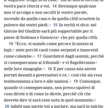
le augurate venga su di essa;
+
ma se non lo merita, la
14
vostra pace ritorni a voi.
Dovunque qualcuno
non vi accolga o non ascolti le vostre parole,
uscendo da quella casa o da quella città scuotete la
15
polvere dai vostri piedi.
+
In verità vi dico: nel
Giorno del Giudizio sarà più sopportabile per il
paese di Sodoma e Gomorra
+
che per quella città.
16
“Ecco, vi mando come pecore in mezzo ai
lupi;
+
siate perciò cauti come serpenti e innocenti
17
come colombe.
+
Guardatevi dagli uomini, perché
vi consegneranno ai tribunali
+
e vi flagelleranno
+
18
nelle loro sinagoghe.
+
E per causa mia sarete
portati davanti a governatori e re,
+
così che sia resa
19
testimonianza a loro e alle nazioni.
+
Comunque,
quando vi consegneranno, non preoccupatevi di
cosa direte o di come lo direte, perché ciò che
dovrete dire vi sarà reso noto in quel momento;
+
20
infatti non sarete voi a parlare, ma sarà lo spirito