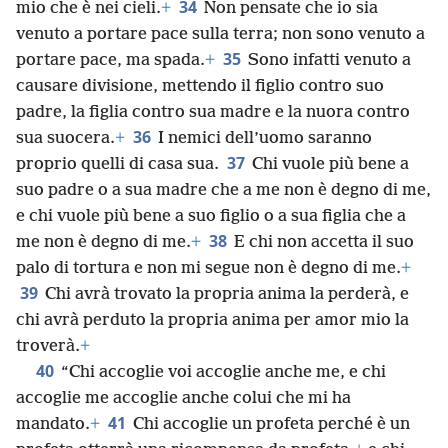
34
mio che è nei cieli.
+
Non pensate che io sia
venuto a portare pace sulla terra; non sono venuto a
35
portare pace, ma spada.
+
Sono infatti venuto a
causare divisione, mettendo il figlio contro suo
padre, la figlia contro sua madre e la nuora contro
36
sua suocera.
+
I nemici dell’uomo saranno
37
proprio quelli di casa sua.
Chi vuole più bene a
suo padre o a sua madre che a me non è degno di me,
e chi vuole più bene a suo figlio o a sua figlia che a
38
me non è degno di me.
+
E chi non accetta il suo
palo di tortura e non mi segue non è degno di me.
+
39
Chi avrà trovato la propria anima la perderà, e
chi avrà perduto la propria anima per amor mio la
troverà.
+
40
“Chi accoglie voi accoglie anche me, e chi
accoglie me accoglie anche colui che mi ha
41
mandato.
+
Chi accoglie un profeta perché è un