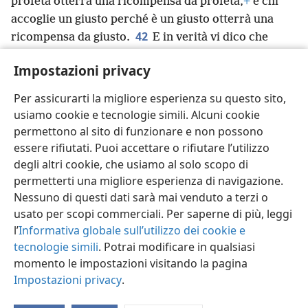
profeta otterrà una ricompensa da profeta,
+
e chi
accoglie un giusto perché è un giusto otterrà una
42
ricompensa da giusto.
E in verità vi dico che
chiunque avrà dato da bere anche solo un bicchiere
Impostazioni privacy
d’acqua fresca a uno di questi piccoli perché è un
mio discepolo non perderà affatto la sua
Per assicurarti la migliore esperienza su questo sito,
ricompensa”.
+
usiamo cookie e tecnologie simili. Alcuni cookie
permettono al sito di funzionare e non possono
essere rifiutati. Puoi accettare o rifiutare l’utilizzo
degli altri cookie, che usiamo al solo scopo di
permetterti una migliore esperienza di navigazione.
Italiano
Condividi
Impostazioni
Nessuno di questi dati sarà mai venduto a terzi o
Copyright
© 2026 Watch Tower Bible and Tract Society of Pennsylvania
usato per scopi commerciali. Per saperne di più, leggi
Condizioni d’uso
Informativa sulla privacy
Impostazioni privacy
Accedi
JW.ORG
l’
Informativa globale sull’utilizzo dei cookie e
tecnologie simili
. Potrai modificare in qualsiasi
momento le impostazioni visitando la pagina
Impostazioni privacy
.