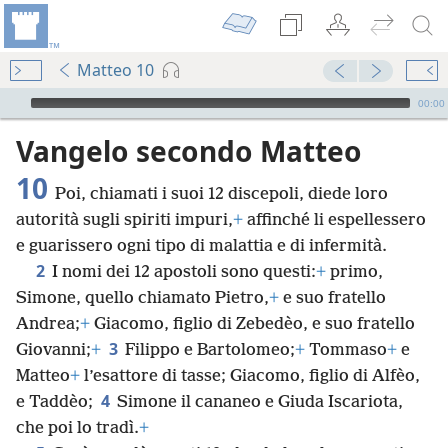
Matteo 10
Audio Player
00:00
Vangelo secondo Matteo
10
Poi, chiamati i suoi 12 discepoli, diede loro
autorità sugli spiriti impuri,
+
affinché li espellessero
e guarissero ogni tipo di malattia e di infermità.
2
I nomi dei 12 apostoli sono questi:
+
primo,
Simone, quello chiamato Pietro,
+
e suo fratello
Andrea;
+
Giacomo, figlio di Zebedèo, e suo fratello
3
Giovanni;
+
Filippo e Bartolomeo;
+
Tommaso
+
e
Matteo
+
l’esattore di tasse; Giacomo, figlio di Alfèo,
4
e Taddèo;
Simone il cananeo e Giuda Iscariota,
che poi lo tradì.
+