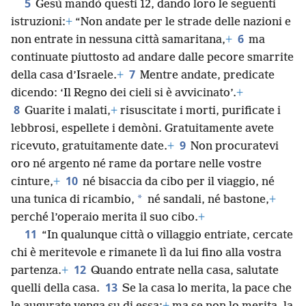
5
Gesù mandò questi 12, dando loro le seguenti
istruzioni:
+
“Non andate per le strade delle nazioni e
6
non entrate in nessuna città samaritana,
+
ma
continuate piuttosto ad andare dalle pecore smarrite
7
della casa d’Israele.
+
Mentre andate, predicate
dicendo: ‘Il Regno dei cieli si è avvicinato’.
+
8
Guarite i malati,
+
risuscitate i morti, purificate i
lebbrosi, espellete i demòni. Gratuitamente avete
9
ricevuto, gratuitamente date.
+
Non procuratevi
oro né argento né rame da portare nelle vostre
10
cinture,
+
né bisaccia da cibo per il viaggio, né
*
una tunica di ricambio,
né sandali, né bastone,
+
perché l’operaio merita il suo cibo.
+
11
“In qualunque città o villaggio entriate, cercate
chi è meritevole e rimanete lì da lui fino alla vostra
12
partenza.
+
Quando entrate nella casa, salutate
13
quelli della casa.
Se la casa lo merita, la pace che