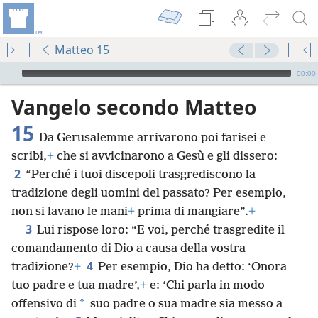
Matteo 15
Audio Player
00:00
Vangelo secondo Matteo
15
Da Gerusalemme arrivarono poi farisei e
scribi,
+
che si avvicinarono a Gesù e gli dissero:
2
“Perché i tuoi discepoli trasgrediscono la
tradizione degli uomini del passato? Per esempio,
non si lavano le mani
+
prima di mangiare”.
+
3
Lui rispose loro: “E voi, perché trasgredite il
comandamento di Dio a causa della vostra
4
tradizione?
+
Per esempio, Dio ha detto: ‘Onora
tuo padre e tua madre’,
+
e: ‘Chi parla in modo
*
offensivo di
suo padre o sua madre sia messo a