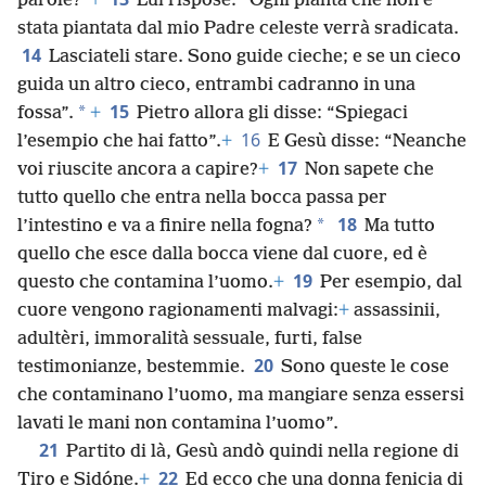
parole?”
+
Lui rispose: “Ogni pianta che non è
stata piantata dal mio Padre celeste verrà sradicata.
14
Lasciateli stare. Sono guide cieche; e se un cieco
guida un altro cieco, entrambi cadranno in una
15
*
fossa”.
+
Pietro allora gli disse: “Spiegaci
16
l’esempio che hai fatto”.
+
E Gesù disse: “Neanche
17
voi riuscite ancora a capire?
+
Non sapete che
tutto quello che entra nella bocca passa per
18
*
l’intestino e va a finire nella fogna?
Ma tutto
quello che esce dalla bocca viene dal cuore, ed è
19
questo che contamina l’uomo.
+
Per esempio, dal
cuore vengono ragionamenti malvagi:
+
assassinii,
adultèri, immoralità sessuale, furti, false
20
testimonianze, bestemmie.
Sono queste le cose
che contaminano l’uomo, ma mangiare senza essersi
lavati le mani non contamina l’uomo”.
21
Partito di là, Gesù andò quindi nella regione di
22
Tiro e Sidóne.
+
Ed ecco che una donna fenicia di