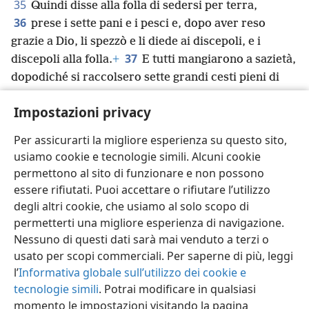
35
Quindi disse alla folla di sedersi per terra,
36
prese i sette pani e i pesci e, dopo aver reso
grazie a Dio, li spezzò e li diede ai discepoli, e i
37
discepoli alla folla.
+
E tutti mangiarono a sazietà,
dopodiché si raccolsero sette grandi cesti pieni di
38
avanzi.
+
Quelli che avevano mangiato erano
Impostazioni privacy
4.000 uomini, senza contare le donne e i bambini.
39
Infine, dopo aver congedato la folla, salì sulla
Per assicurarti la migliore esperienza su questo sito,
barca e andò nella regione di Magadàn.
+
usiamo cookie e tecnologie simili. Alcuni cookie
permettono al sito di funzionare e non possono
essere rifiutati. Puoi accettare o rifiutare l’utilizzo
degli altri cookie, che usiamo al solo scopo di
permetterti una migliore esperienza di navigazione.
Italiano
Condividi
Impostazioni
Nessuno di questi dati sarà mai venduto a terzi o
Copyright
© 2026 Watch Tower Bible and Tract Society of Pennsylvania
Condizioni d’uso
Informativa sulla privacy
Impostazioni privacy
usato per scopi commerciali. Per saperne di più, leggi
Accedi
JW.ORG
l’
Informativa globale sull’utilizzo dei cookie e
tecnologie simili
. Potrai modificare in qualsiasi
momento le impostazioni visitando la pagina