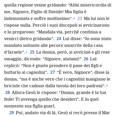
quella regione venne gridando: “Abbi misericordia di
me, Signore, Figlio di Davide! Mia figlia è
23
indemoniata e soffre moltissimo”.
+
Ma lui non le
rispose nulla. Perciò i suoi discepoli si avvicinarono
e lo pregarono: “Mandala via, perché continua a
24
venirci dietro gridando”.
Lui disse: “Io sono stato
mandato soltanto alle pecore smarrite della casa
25
d’Israele”.
+
La donna, però, si avvicinò e gli rese
26
omaggio, dicendo: “Signore, aiutami!”
Lui
replicò: “Non è giusto prendere il pane dei figli e
27
buttarlo ai cagnolini”.
“È vero, Signore”, disse la
donna, “ma è anche vero che i cagnolini mangiano le
briciole che cadono dalla tavola dei loro padroni”.
+
28
Allora Gesù le rispose: “Donna, grande è la tua
fede! Ti avvenga quello che desideri”. E in quel
momento sua figlia guarì.
29
Poi, andato via di là, Gesù si recò presso il Mar