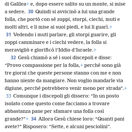
di Galilea
+
e, dopo essere salito su un monte, si mise
30
a sedere.
Quindi si avvicinò a lui una grande
folla, che portò con sé zoppi, storpi, ciechi, muti e
molti altri, e li mise ai suoi piedi, e lui li guarì.
+
31
Vedendo i muti parlare, gli storpi guarire, gli
zoppi camminare e i ciechi vedere, la folla si
meravigliò e glorificò l’Iddio d’Israele.
+
32
Gesù chiamò a sé i suoi discepoli e disse:
“Provo compassione per la folla,
+
perché sono già
tre giorni che queste persone stanno con me e non
hanno niente da mangiare. Non voglio mandarle via
digiune, perché potrebbero venir meno per strada”.
+
33
Comunque i discepoli gli dissero: “In un posto
isolato come questo come facciamo a trovare
abbastanza pane per sfamare una folla così
34
grande?”
+
Allora Gesù chiese loro: “Quanti pani
avete?” Risposero: “Sette, e alcuni pesciolini”.