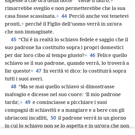
*
sapesse a che ora della notte
viene il ladro,
+
rimarrebbe sveglio e non permetterebbe che la sua
44
casa fosse scassinata.
+
Perciò anche voi tenetevi
pronti,
+
perché il Figlio dell’uomo verrà in un’ora
che non immaginate.
45
“Chi è in realtà lo schiavo fedele e saggio che il
suo padrone ha costituito sopra i propri domestici
46
per dar loro cibo al tempo giusto?
+
Felice quello
schiavo se il suo padrone, quando verrà, lo troverà a
47
far questo!
+
In verità vi dico: lo costituirà sopra
tutti i suoi averi.
48
“Ma se mai quello schiavo si dimostrasse
malvagio e dicesse nel suo cuore: ‘Il mio padrone
49
tarda’,
+
e cominciasse a picchiare i suoi
compagni di schiavitù e a mangiare e a bere con gli
50
ubriaconi incalliti,
il padrone verrà in un giorno
in cui lo schiavo non se lo aspetta e in un’ora che non
51
sa,
+
e lo punirà con la massima severità,