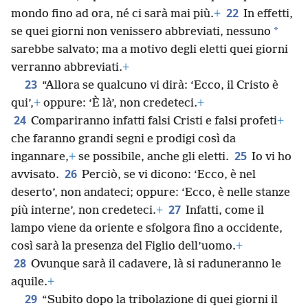
22
mondo fino ad ora, né ci sarà mai più.
+
In effetti,
*
se quei giorni non venissero abbreviati, nessuno
sarebbe salvato; ma a motivo degli eletti quei giorni
verranno abbreviati.
+
23
“Allora se qualcuno vi dirà: ‘Ecco, il Cristo è
qui’,
+
oppure: ‘È là’, non credeteci.
+
24
Compariranno infatti falsi Cristi e falsi profeti
+
che faranno grandi segni e prodigi così da
25
ingannare,
+
se possibile, anche gli eletti.
Io vi ho
26
avvisato.
Perciò, se vi dicono: ‘Ecco, è nel
deserto’, non andateci; oppure: ‘Ecco, è nelle stanze
27
più interne’, non credeteci.
+
Infatti, come il
lampo viene da oriente e sfolgora fino a occidente,
così sarà la presenza del Figlio dell’uomo.
+
28
Ovunque sarà il cadavere, là si raduneranno le
aquile.
+
29
“Subito dopo la tribolazione di quei giorni il