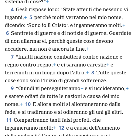
sistema di cose?”
+
4
Gesù rispose loro: “State attenti che nessuno vi
5
inganni,
+
perché molti verranno nel mio nome,
dicendo: ‘Sono io il Cristo’, e inganneranno molti.
+
6
Sentirete di guerre e di notizie di guerre. Guardate
di non allarmarvi, perché queste cose devono
accadere, ma non è ancora la fine.
+
7
“Infatti nazione combatterà contro nazione e
regno contro regno,
+
e ci saranno carestie
+
e
8
terremoti in un luogo dopo l’altro.
+
Tutte queste
cose sono solo l’inizio di grandi sofferenze.
9
“Quindi vi perseguiteranno
+
e vi uccideranno,
+
e sarete odiati da tutte le nazioni a causa del mio
10
nome.
+
E allora molti si allontaneranno dalla
fede, e si tradiranno e si odieranno gli uni gli altri.
11
Compariranno tanti falsi profeti, che
12
inganneranno molti;
+
e a causa dell’aumento