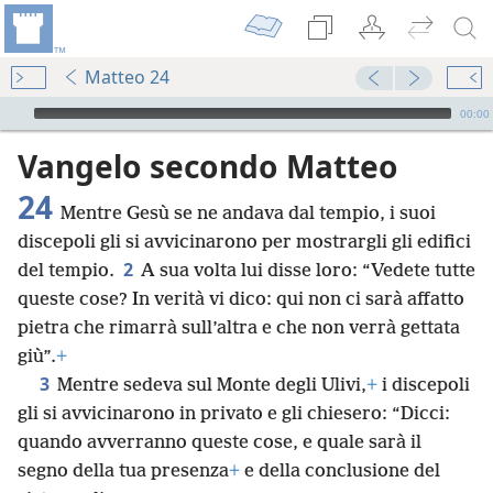
Matteo 24
Audio Player
00:00
Vangelo secondo Matteo
24
Mentre Gesù se ne andava dal tempio, i suoi
discepoli gli si avvicinarono per mostrargli gli edifici
2
del tempio.
A sua volta lui disse loro: “Vedete tutte
queste cose? In verità vi dico: qui non ci sarà affatto
pietra che rimarrà sull’altra e che non verrà gettata
giù”.
+
3
Mentre sedeva sul Monte degli Ulivi,
+
i discepoli
gli si avvicinarono in privato e gli chiesero: “Dicci:
quando avverranno queste cose, e quale sarà il
segno della tua presenza
+
e della conclusione del