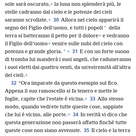
sole sarà oscurato,
+
la luna non splenderà più, le
stelle cadranno dal cielo e le potenze dei cieli
30
saranno scrollate.
+
Allora nel cielo apparirà il
*
segno del Figlio dell’uomo, e tutti i popoli
della
terra si batteranno il petto per il dolore
+
e vedranno
il Figlio dell’uomo
+
venire sulle nubi del cielo con
31
*
potenza e grande gloria.
+
E con un forte suono
di tromba lui manderà i suoi angeli, che raduneranno
i suoi eletti dai quattro venti, da un’estremità all’altra
dei cieli.
+
32
“Ora imparate da questo esempio sul fico.
Appena il suo ramoscello si fa tenero e mette le
33
foglie, capite che l’estate è vicina.
+
Allo stesso
modo, quando vedrete tutte queste cose, sappiate
34
che lui è vicino, alle porte.
+
In verità vi dico che
questa generazione non passerà affatto finché tutte
35
queste cose non siano avvenute.
Il cielo e la terra