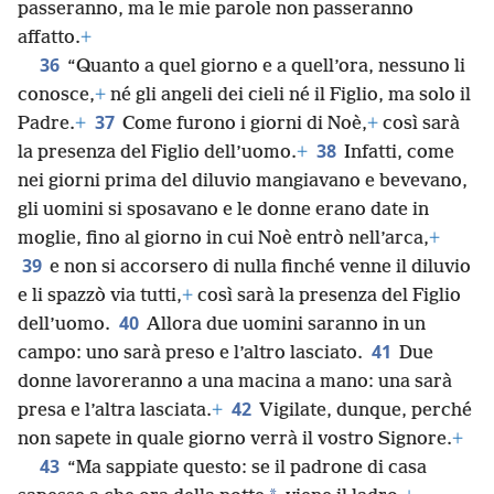
passeranno, ma le mie parole non passeranno
affatto.
+
36
“Quanto a quel giorno e a quell’ora, nessuno li
conosce,
+
né gli angeli dei cieli né il Figlio, ma solo il
37
Padre.
+
Come furono i giorni di Noè,
+
così sarà
38
la presenza del Figlio dell’uomo.
+
Infatti, come
nei giorni prima del diluvio mangiavano e bevevano,
gli uomini si sposavano e le donne erano date in
moglie, fino al giorno in cui Noè entrò nell’arca,
+
39
e non si accorsero di nulla finché venne il diluvio
e li spazzò via tutti,
+
così sarà la presenza del Figlio
40
dell’uomo.
Allora due uomini saranno in un
41
campo: uno sarà preso e l’altro lasciato.
Due
donne lavoreranno a una macina a mano: una sarà
42
presa e l’altra lasciata.
+
Vigilate, dunque, perché
non sapete in quale giorno verrà il vostro Signore.
+
43
“Ma sappiate questo: se il padrone di casa