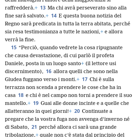
della malvagità l’amore della maggioranza si
13
raffredderà.
+
Ma chi avrà perseverato sino alla
14
fine sarà salvato.
+
E questa buona notizia del
Regno sarà predicata in tutta la terra abitata, perché
sia resa testimonianza a tutte le nazioni,
+
e allora
verrà la fine.
15
“Perciò, quando vedrete la cosa ripugnante
che causa devastazione, di cui parlò il profeta
Daniele, posta in un luogo santo
+
(il lettore usi
16
discernimento),
allora quelli che sono nella
17
Giudea fuggano verso i monti.
+
Chi è sulla
terrazza non scenda a prendere le cose che ha in
18
casa
e chi è nel campo non torni a prendere il suo
19
mantello.
+
Guai alle donne incinte e a quelle che
20
allatteranno in quei giorni!
+
Continuate a
pregare che la vostra fuga non avvenga d’inverno né
21
di Sabato,
perché allora ci sarà una grande
tribolazione,
+
quale non c’è stata dal principio del