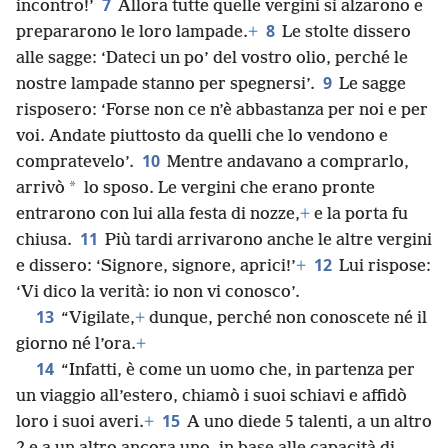
7
incontro!’
Allora tutte quelle vergini si alzarono e
8
prepararono le loro lampade.
+
Le stolte dissero
alle sagge: ‘Dateci un po’ del vostro olio, perché le
9
nostre lampade stanno per spegnersi’.
Le sagge
risposero: ‘Forse non ce n’è abbastanza per noi e per
voi. Andate piuttosto da quelli che lo vendono e
10
compratevelo’.
Mentre andavano a comprarlo,
*
arrivò
lo sposo. Le vergini che erano pronte
entrarono con lui alla festa di nozze,
+
e la porta fu
11
chiusa.
Più tardi arrivarono anche le altre vergini
12
e dissero: ‘Signore, signore, aprici!’
+
Lui rispose:
‘Vi dico la verità: io non vi conosco’.
13
“Vigilate,
+
dunque, perché non conoscete né il
giorno né l’ora.
+
14
“Infatti, è come un uomo che, in partenza per
un viaggio all’estero, chiamò i suoi schiavi e affidò
15
loro i suoi averi.
+
A uno diede 5 talenti, a un altro