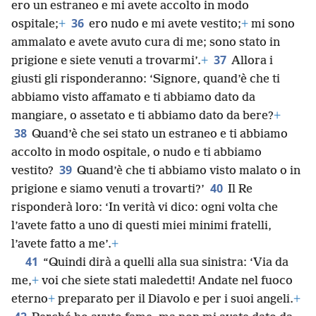
ero un estraneo e mi avete accolto in modo
36
ospitale;
+
ero nudo e mi avete vestito;
+
mi sono
ammalato e avete avuto cura di me; sono stato in
37
prigione e siete venuti a trovarmi’.
+
Allora i
giusti gli risponderanno: ‘Signore, quand’è che ti
abbiamo visto affamato e ti abbiamo dato da
mangiare, o assetato e ti abbiamo dato da bere?
+
38
Quand’è che sei stato un estraneo e ti abbiamo
accolto in modo ospitale, o nudo e ti abbiamo
39
vestito?
Quand’è che ti abbiamo visto malato o in
40
prigione e siamo venuti a trovarti?’
Il Re
risponderà loro: ‘In verità vi dico: ogni volta che
l’avete fatto a uno di questi miei minimi fratelli,
l’avete fatto a me’.
+
41
“Quindi dirà a quelli alla sua sinistra: ‘Via da
me,
+
voi che siete stati maledetti! Andate nel fuoco
eterno
+
preparato per il Diavolo e per i suoi angeli.
+