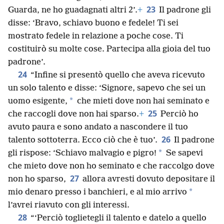
23
Guarda, ne ho guadagnati altri 2’.
+
Il padrone gli
disse: ‘Bravo, schiavo buono e fedele! Ti sei
mostrato fedele in relazione a poche cose. Ti
costituirò su molte cose. Partecipa alla gioia del tuo
padrone’.
24
“Infine si presentò quello che aveva ricevuto
un solo talento e disse: ‘Signore, sapevo che sei un
*
uomo esigente,
che mieti dove non hai seminato e
25
che raccogli dove non hai sparso.
+
Perciò ho
avuto paura e sono andato a nascondere il tuo
26
talento sottoterra. Ecco ciò che è tuo’.
Il padrone
*
gli rispose: ‘Schiavo malvagio e pigro!
Se sapevi
che mieto dove non ho seminato e che raccolgo dove
27
non ho sparso,
allora avresti dovuto depositare il
*
mio denaro presso i banchieri, e al mio arrivo
l’avrei riavuto con gli interessi.
28
“‘Perciò toglietegli il talento e datelo a quello