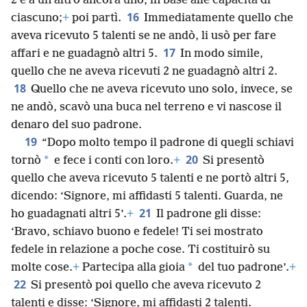
2 e a un altro ancora uno, in base alle capacità di
16
ciascuno;
+
poi partì.
Immediatamente quello che
aveva ricevuto 5 talenti se ne andò, li usò per fare
17
affari e ne guadagnò altri 5.
In modo simile,
quello che ne aveva ricevuti 2 ne guadagnò altri 2.
18
Quello che ne aveva ricevuto uno solo, invece, se
ne andò, scavò una buca nel terreno e vi nascose il
denaro del suo padrone.
19
“Dopo molto tempo il padrone di quegli schiavi
20
*
tornò
e fece i conti con loro.
+
Si presentò
quello che aveva ricevuto 5 talenti e ne portò altri 5,
dicendo: ‘Signore, mi affidasti 5 talenti. Guarda, ne
21
ho guadagnati altri 5’.
+
Il padrone gli disse:
‘Bravo, schiavo buono e fedele! Ti sei mostrato
fedele in relazione a poche cose. Ti costituirò su
*
molte cose.
+
Partecipa alla gioia
del tuo padrone’.
+
22
Si presentò poi quello che aveva ricevuto 2
talenti e disse: ‘Signore, mi affidasti 2 talenti.