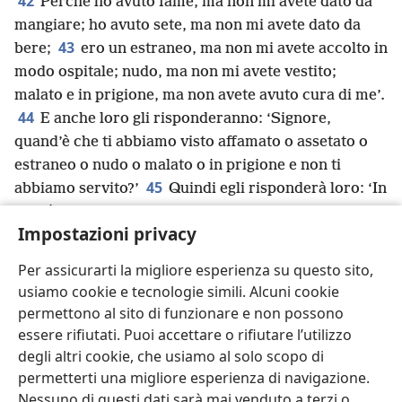
42
Perché ho avuto fame, ma non mi avete dato da
mangiare; ho avuto sete, ma non mi avete dato da
43
bere;
ero un estraneo, ma non mi avete accolto in
modo ospitale; nudo, ma non mi avete vestito;
malato e in prigione, ma non avete avuto cura di me’.
44
E anche loro gli risponderanno: ‘Signore,
quand’è che ti abbiamo visto affamato o assetato o
estraneo o nudo o malato o in prigione e non ti
45
abbiamo servito?’
Quindi egli risponderà loro: ‘In
verità vi dico: ogni volta che non l’avete fatto a uno di
Impostazioni privacy
46
questi minimi, non l’avete fatto a me’.
+
Questi
andranno allo stroncamento eterno,
+
ma i giusti alla
Per assicurarti la migliore esperienza su questo sito,
vita eterna”.
+
usiamo cookie e tecnologie simili. Alcuni cookie
permettono al sito di funzionare e non possono
essere rifiutati. Puoi accettare o rifiutare l’utilizzo
degli altri cookie, che usiamo al solo scopo di
permetterti una migliore esperienza di navigazione.
Italiano
Condividi
Impostazioni
Nessuno di questi dati sarà mai venduto a terzi o
Copyright
© 2026 Watch Tower Bible and Tract Society of Pennsylvania