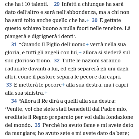
29
che ha i 10 talenti.
+
Infatti a chiunque ha sarà
dato dell’altro e sarà nell’abbondanza, ma a chi non
30
ha sarà tolto anche quello che ha.
+
E gettate
questo schiavo buono a nulla fuori nelle tenebre. Là
piangerà e digrignerà i denti’.
31
“Quando il Figlio dell’uomo
+
verrà nella sua
gloria, e tutti gli angeli con lui,
+
allora si siederà sul
32
suo glorioso trono.
Tutte le nazioni saranno
radunate davanti a lui, ed egli separerà gli uni dagli
altri, come il pastore separa le pecore dai capri.
33
E metterà le pecore
+
alla sua destra, ma i capri
alla sua sinistra.
+
34
“Allora il Re dirà a quelli alla sua destra:
‘Venite, voi che siete stati benedetti dal Padre mio,
ereditate il Regno preparato per voi dalla fondazione
35
del mondo.
Perché ho avuto fame e mi avete dato
da mangiare; ho avuto sete e mi avete dato da bere;