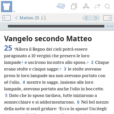
Matteo 25
Audio Player
00:00
Vangelo secondo Matteo
25
“Allora il Regno dei cieli potrà essere
paragonato a 10 vergini che presero le loro
2
lampade
+
e uscirono incontro allo sposo.
+
Cinque
3
erano stolte e cinque sagge:
+
le stolte avevano
preso le loro lampade ma non avevano portato con
4
sé l’olio,
mentre le sagge, insieme alle loro
lampade, avevano portato anche l’olio in boccette.
5
Dato che lo sposo tardava, tutte iniziarono a
6
sonnecchiare e si addormentarono.
Nel bel mezzo
della notte si sentì gridare: ‘Ecco lo sposo! Uscitegli