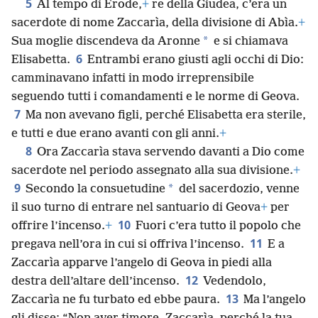
5
Al tempo di Erode,
+
re della Giudea, c’era un
sacerdote di nome Zaccarìa, della divisione di Abìa.
+
*
Sua moglie discendeva da Aronne
e si chiamava
6
Elisabetta.
Entrambi erano giusti agli occhi di Dio:
camminavano infatti in modo irreprensibile
seguendo tutti i comandamenti e le norme di Geova.
7
Ma non avevano figli, perché Elisabetta era sterile,
e tutti e due erano avanti con gli anni.
+
8
Ora Zaccarìa stava servendo davanti a Dio come
sacerdote nel periodo assegnato alla sua divisione.
+
9
*
Secondo la consuetudine
del sacerdozio, venne
il suo turno di entrare nel santuario di Geova
+
per
10
offrire l’incenso.
+
Fuori c’era tutto il popolo che
11
pregava nell’ora in cui si offriva l’incenso.
E a
Zaccarìa apparve l’angelo di Geova in piedi alla
12
destra dell’altare dell’incenso.
Vedendolo,
13
Zaccarìa ne fu turbato ed ebbe paura.
Ma l’angelo