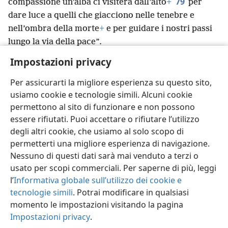
79
compassione un’alba ci visiterà dall’alto
+
per
dare luce a quelli che giacciono nelle tenebre e
nell’ombra della morte
+
e per guidare i nostri passi
lungo la via della pace”.
80
Il bambino crebbe e si fece forte nello spirito.
Impostazioni privacy
E rimase nel deserto fino al giorno in cui si mostrò
apertamente a Israele.
Per assicurarti la migliore esperienza su questo sito,
usiamo cookie e tecnologie simili. Alcuni cookie
permettono al sito di funzionare e non possono
essere rifiutati. Puoi accettare o rifiutare l’utilizzo
degli altri cookie, che usiamo al solo scopo di
Italiano
Condividi
Impostazioni
permetterti una migliore esperienza di navigazione.
Copyright
© 2026 Watch Tower Bible and Tract Society of Pennsylvania
Nessuno di questi dati sarà mai venduto a terzi o
Condizioni d’uso
Informativa sulla privacy
Impostazioni privacy
usato per scopi commerciali. Per saperne di più, leggi
Accedi
JW.ORG
l’
Informativa globale sull’utilizzo dei cookie e
tecnologie simili
. Potrai modificare in qualsiasi
momento le impostazioni visitando la pagina
Impostazioni privacy
.