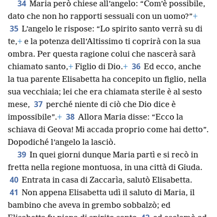
34
Maria però chiese all’angelo: “Com’è possibile,
dato che non ho rapporti sessuali con un uomo?”
+
35
L’angelo le rispose: “Lo spirito santo verrà su di
te,
+
e la potenza dell’Altissimo ti coprirà con la sua
ombra. Per questa ragione colui che nascerà sarà
36
chiamato santo,
+
Figlio di Dio.
+
Ed ecco, anche
la tua parente Elisabetta ha concepito un figlio, nella
sua vecchiaia; lei che era chiamata sterile è al sesto
37
mese,
perché niente di ciò che Dio dice è
38
impossibile”.
+
Allora Maria disse: “Ecco la
schiava di Geova! Mi accada proprio come hai detto”.
Dopodiché l’angelo la lasciò.
39
In quei giorni dunque Maria partì e si recò in
fretta nella regione montuosa, in una città di Giuda.
40
Entrata in casa di Zaccarìa, salutò Elisabetta.
41
Non appena Elisabetta udì il saluto di Maria, il
bambino che aveva in grembo sobbalzò; ed