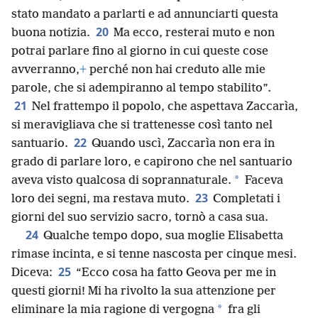
stato mandato a parlarti e ad annunciarti questa
20
buona notizia.
Ma ecco, resterai muto e non
potrai parlare fino al giorno in cui queste cose
avverranno,
+
perché non hai creduto alle mie
parole, che si adempiranno al tempo stabilito”.
21
Nel frattempo il popolo, che aspettava Zaccarìa,
si meravigliava che si trattenesse così tanto nel
22
santuario.
Quando uscì, Zaccarìa non era in
grado di parlare loro, e capirono che nel santuario
*
aveva visto qualcosa di soprannaturale.
Faceva
23
loro dei segni, ma restava muto.
Completati i
giorni del suo servizio sacro, tornò a casa sua.
24
Qualche tempo dopo, sua moglie Elisabetta
rimase incinta, e si tenne nascosta per cinque mesi.
25
Diceva:
“Ecco cosa ha fatto Geova per me in
questi giorni! Mi ha rivolto la sua attenzione per
*
eliminare la mia ragione di vergogna
fra gli