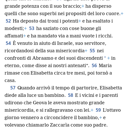
grande potenza con il suo braccio;
+
ha disperso
quelli che sono superbi nei propositi del loro cuore.
+
52
Ha deposto dai troni i potenti
+
e ha esaltato i
53
modesti;
+
ha saziato con cose buone gli
affamati
+
e ha mandato via a mani vuote i ricchi.
54
È venuto in aiuto di Israele, suo servitore,
55
ricordandosi della sua misericordia
+
nei
*
confronti di Abraamo e dei suoi discendenti
+
in
56
eterno, come disse ai nostri antenati”.
Maria
rimase con Elisabetta circa tre mesi, poi tornò a
casa.
57
Quando arrivò il tempo di partorire, Elisabetta
58
diede alla luce un bambino.
E i vicini e i parenti
udirono che Geova le aveva mostrato grande
59
misericordia, e si rallegravano con lei.
+
L’ottavo
giorno vennero a circoncidere il bambino,
+
e
volevano chiamarlo Zaccarìa come suo padre.