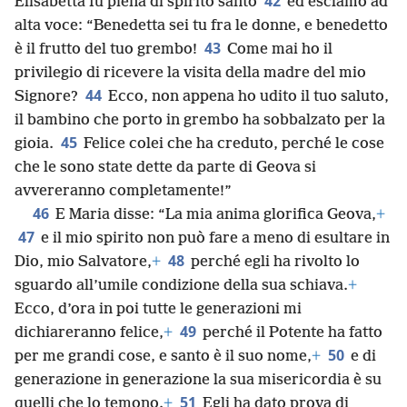
42
Elisabetta fu piena di spirito santo
ed esclamò ad
alta voce: “Benedetta sei tu fra le donne, e benedetto
43
è il frutto del tuo grembo!
Come mai ho il
privilegio di ricevere la visita della madre del mio
44
Signore?
Ecco, non appena ho udito il tuo saluto,
il bambino che porto in grembo ha sobbalzato per la
45
gioia.
Felice colei che ha creduto, perché le cose
che le sono state dette da parte di Geova si
avvereranno completamente!”
46
E Maria disse: “La mia anima glorifica Geova,
+
47
e il mio spirito non può fare a meno di esultare in
48
Dio, mio Salvatore,
+
perché egli ha rivolto lo
sguardo all’umile condizione della sua schiava.
+
Ecco, d’ora in poi tutte le generazioni mi
49
dichiareranno felice,
+
perché il Potente ha fatto
50
per me grandi cose, e santo è il suo nome,
+
e di
generazione in generazione la sua misericordia è su
51
quelli che lo temono.
+
Egli ha dato prova di