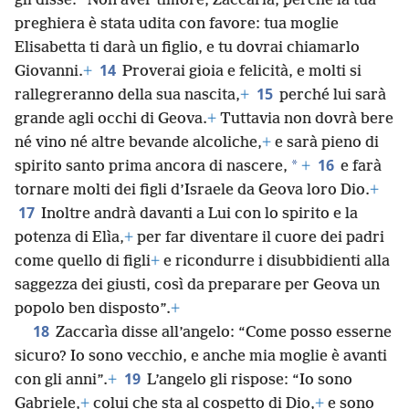
gli disse: “Non aver timore, Zaccarìa, perché la tua
preghiera è stata udita con favore: tua moglie
Elisabetta ti darà un figlio, e tu dovrai chiamarlo
14
Giovanni.
+
Proverai gioia e felicità, e molti si
15
rallegreranno della sua nascita,
+
perché lui sarà
grande agli occhi di Geova.
+
Tuttavia non dovrà bere
né vino né altre bevande alcoliche,
+
e sarà pieno di
16
*
spirito santo prima ancora di nascere,
+
e farà
tornare molti dei figli d’Israele da Geova loro Dio.
+
17
Inoltre andrà davanti a Lui con lo spirito e la
potenza di Elìa,
+
per far diventare il cuore dei padri
come quello di figli
+
e ricondurre i disubbidienti alla
saggezza dei giusti, così da preparare per Geova un
popolo ben disposto”.
+
18
Zaccarìa disse all’angelo: “Come posso esserne
sicuro? Io sono vecchio, e anche mia moglie è avanti
19
con gli anni”.
+
L’angelo gli rispose: “Io sono
Gabriele,
+
colui che sta al cospetto di Dio,
+
e sono