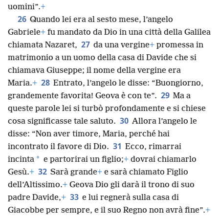
uomini”.
+
26
Quando lei era al sesto mese, l’angelo
Gabriele
+
fu mandato da Dio in una città della Galilea
27
chiamata Nazaret,
da una vergine
+
promessa in
matrimonio a un uomo della casa di Davide che si
chiamava Giuseppe; il nome della vergine era
28
Maria.
+
Entrato, l’angelo le disse: “Buongiorno,
29
grandemente favorita! Geova è con te”.
Ma a
queste parole lei si turbò profondamente e si chiese
30
cosa significasse tale saluto.
Allora l’angelo le
disse: “Non aver timore, Maria, perché hai
31
incontrato il favore di Dio.
Ecco, rimarrai
*
incinta
e partorirai un figlio;
+
dovrai chiamarlo
32
Gesù.
+
Sarà grande
+
e sarà chiamato Figlio
dell’Altissimo.
+
Geova Dio gli darà il trono di suo
33
padre Davide,
+
e lui regnerà sulla casa di
Giacobbe per sempre, e il suo Regno non avrà fine”.
+