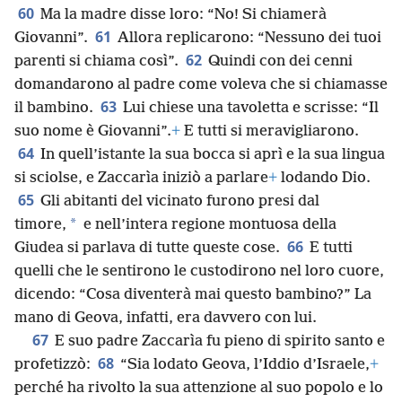
60
Ma la madre disse loro: “No! Si chiamerà
61
Giovanni”.
Allora replicarono: “Nessuno dei tuoi
62
parenti si chiama così”.
Quindi con dei cenni
domandarono al padre come voleva che si chiamasse
63
il bambino.
Lui chiese una tavoletta e scrisse: “Il
suo nome è Giovanni”.
+
E tutti si meravigliarono.
64
In quell’istante la sua bocca si aprì e la sua lingua
si sciolse, e Zaccarìa iniziò a parlare
+
lodando Dio.
65
Gli abitanti del vicinato furono presi dal
*
timore,
e nell’intera regione montuosa della
66
Giudea si parlava di tutte queste cose.
E tutti
quelli che le sentirono le custodirono nel loro cuore,
dicendo: “Cosa diventerà mai questo bambino?” La
mano di Geova, infatti, era davvero con lui.
67
E suo padre Zaccarìa fu pieno di spirito santo e
68
profetizzò:
“Sia lodato Geova, l’Iddio d’Israele,
+
perché ha rivolto la sua attenzione al suo popolo e lo