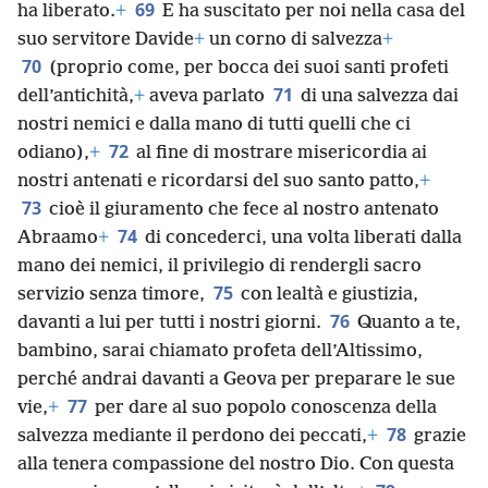
69
ha liberato.
+
E ha suscitato per noi nella casa del
suo servitore Davide
+
un corno di salvezza
+
70
(proprio come, per bocca dei suoi santi profeti
71
dell’antichità,
+
aveva parlato
di una salvezza dai
nostri nemici e dalla mano di tutti quelli che ci
72
odiano),
+
al fine di mostrare misericordia ai
nostri antenati e ricordarsi del suo santo patto,
+
73
cioè il giuramento che fece al nostro antenato
74
Abraamo
+
di concederci, una volta liberati dalla
mano dei nemici, il privilegio di rendergli sacro
75
servizio senza timore,
con lealtà e giustizia,
76
davanti a lui per tutti i nostri giorni.
Quanto a te,
bambino, sarai chiamato profeta dell’Altissimo,
perché andrai davanti a Geova per preparare le sue
77
vie,
+
per dare al suo popolo conoscenza della
78
salvezza mediante il perdono dei peccati,
+
grazie
alla tenera compassione del nostro Dio. Con questa