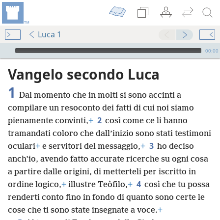
Luca 1
Audio Player
00:00
Vangelo secondo Luca
1
Dal momento che in molti si sono accinti a
compilare un resoconto dei fatti di cui noi siamo
2
pienamente convinti,
+
così come ce li hanno
tramandati coloro che dall’inizio sono stati testimoni
3
oculari
+
e servitori del messaggio,
+
ho deciso
anch’io, avendo fatto accurate ricerche su ogni cosa
a partire dalle origini, di metterteli per iscritto in
4
ordine logico,
+
illustre Teòfilo,
+
così che tu possa
renderti conto fino in fondo di quanto sono certe le
cose che ti sono state insegnate a voce.
+