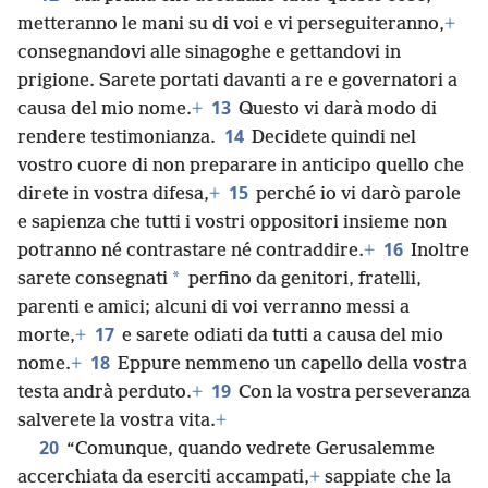
metteranno le mani su di voi e vi perseguiteranno,
+
consegnandovi alle sinagoghe e gettandovi in
prigione. Sarete portati davanti a re e governatori a
13
causa del mio nome.
+
Questo vi darà modo di
14
rendere testimonianza.
Decidete quindi nel
vostro cuore di non preparare in anticipo quello che
15
direte in vostra difesa,
+
perché io vi darò parole
e sapienza che tutti i vostri oppositori insieme non
16
potranno né contrastare né contraddire.
+
Inoltre
*
sarete consegnati
perfino da genitori, fratelli,
parenti e amici; alcuni di voi verranno messi a
17
morte,
+
e sarete odiati da tutti a causa del mio
18
nome.
+
Eppure nemmeno un capello della vostra
19
testa andrà perduto.
+
Con la vostra perseveranza
salverete la vostra vita.
+
20
“Comunque, quando vedrete Gerusalemme
accerchiata da eserciti accampati,
+
sappiate che la