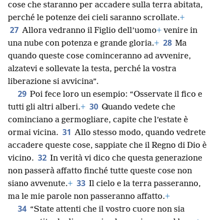
cose che staranno per accadere sulla terra abitata,
perché le potenze dei cieli saranno scrollate.
+
27
Allora vedranno il Figlio dell’uomo
+
venire in
28
una nube con potenza e grande gloria.
+
Ma
quando queste cose cominceranno ad avvenire,
alzatevi e sollevate la testa, perché la vostra
liberazione si avvicina”.
29
Poi fece loro un esempio: “Osservate il fico e
30
tutti gli altri alberi.
+
Quando vedete che
cominciano a germogliare, capite che l’estate è
31
ormai vicina.
Allo stesso modo, quando vedrete
accadere queste cose, sappiate che il Regno di Dio è
32
vicino.
In verità vi dico che questa generazione
non passerà affatto finché tutte queste cose non
33
siano avvenute.
+
Il cielo e la terra passeranno,
ma le mie parole non passeranno affatto.
+
34
“State attenti che il vostro cuore non sia