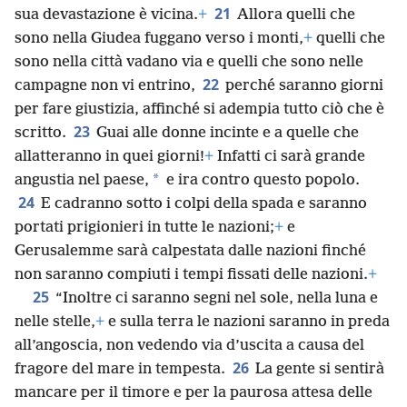
21
sua devastazione è vicina.
+
Allora quelli che
sono nella Giudea fuggano verso i monti,
+
quelli che
sono nella città vadano via e quelli che sono nelle
22
campagne non vi entrino,
perché saranno giorni
per fare giustizia, affinché si adempia tutto ciò che è
23
scritto.
Guai alle donne incinte e a quelle che
allatteranno in quei giorni!
+
Infatti ci sarà grande
*
angustia nel paese,
e ira contro questo popolo.
24
E cadranno sotto i colpi della spada e saranno
portati prigionieri in tutte le nazioni;
+
e
Gerusalemme sarà calpestata dalle nazioni finché
non saranno compiuti i tempi fissati delle nazioni.
+
25
“Inoltre ci saranno segni nel sole, nella luna e
nelle stelle,
+
e sulla terra le nazioni saranno in preda
all’angoscia, non vedendo via d’uscita a causa del
26
fragore del mare in tempesta.
La gente si sentirà
mancare per il timore e per la paurosa attesa delle