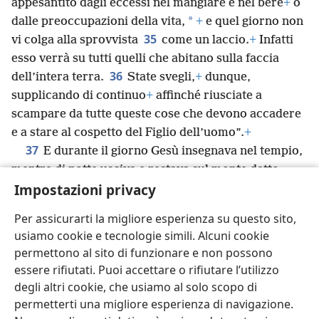
appesantito dagli eccessi nel mangiare e nel bere
+
o
*
dalle preoccupazioni della vita,
+
e quel giorno non
35
vi colga alla sprovvista
come un laccio.
+
Infatti
esso verrà su tutti quelli che abitano sulla faccia
36
dell’intera terra.
State svegli,
+
dunque,
supplicando di continuo
+
affinché riusciate a
scampare da tutte queste cose che devono accadere
e a stare al cospetto del Figlio dell’uomo”.
+
37
E durante il giorno Gesù insegnava nel tempio,
mentre di notte usciva e restava sul monte detto
38
Impostazioni privacy
degli Ulivi.
E al mattino presto tutto il popolo
andava da lui nel tempio per ascoltarlo.
Per assicurarti la migliore esperienza su questo sito,
usiamo cookie e tecnologie simili. Alcuni cookie
permettono al sito di funzionare e non possono
essere rifiutati. Puoi accettare o rifiutare l’utilizzo
Italiano
Condividi
Impostazioni
degli altri cookie, che usiamo al solo scopo di
Copyright
© 2026 Watch Tower Bible and Tract Society of Pennsylvania
permetterti una migliore esperienza di navigazione.
Condizioni d’uso
Informativa sulla privacy
Impostazioni privacy