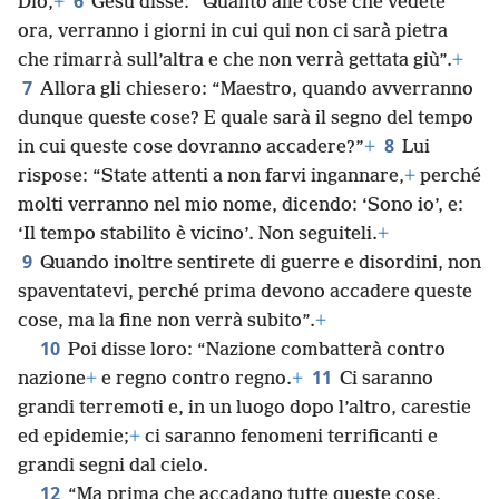
6
Dio,
+
Gesù disse: “Quanto alle cose che vedete
ora, verranno i giorni in cui qui non ci sarà pietra
che rimarrà sull’altra e che non verrà gettata giù”.
+
7
Allora gli chiesero: “Maestro, quando avverranno
dunque queste cose? E quale sarà il segno del tempo
8
in cui queste cose dovranno accadere?”
+
Lui
rispose: “State attenti a non farvi ingannare,
+
perché
molti verranno nel mio nome, dicendo: ‘Sono io’, e:
‘Il tempo stabilito è vicino’. Non seguiteli.
+
9
Quando inoltre sentirete di guerre e disordini, non
spaventatevi, perché prima devono accadere queste
cose, ma la fine non verrà subito”.
+
10
Poi disse loro: “Nazione combatterà contro
11
nazione
+
e regno contro regno.
+
Ci saranno
grandi terremoti e, in un luogo dopo l’altro, carestie
ed epidemie;
+
ci saranno fenomeni terrificanti e
grandi segni dal cielo.
12
“Ma prima che accadano tutte queste cose,