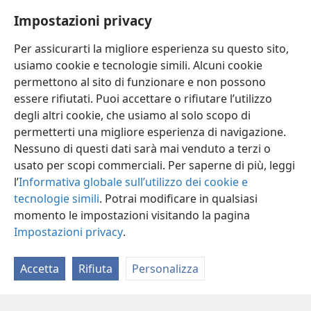
a un uomo che costruì una casa senza le fondamenta.
Impostazioni privacy
Quando il fiume la investì, la casa immediatamente
crollò, e fu distrutta completamente”.
Per assicurarti la migliore esperienza su questo sito,
usiamo cookie e tecnologie simili. Alcuni cookie
permettono al sito di funzionare e non possono
essere rifiutati. Puoi accettare o rifiutare l’utilizzo
degli altri cookie, che usiamo al solo scopo di
Italiano
Condividi
Impostazioni
permetterti una migliore esperienza di navigazione.
Copyright
© 2026 Watch Tower Bible and Tract Society of Pennsylvania
Nessuno di questi dati sarà mai venduto a terzi o
Condizioni d’uso
Informativa sulla privacy
Impostazioni privacy
usato per scopi commerciali. Per saperne di più, leggi
Accedi
JW.ORG
l’
Informativa globale sull’utilizzo dei cookie e
tecnologie simili
. Potrai modificare in qualsiasi
momento le impostazioni visitando la pagina
Impostazioni privacy
.
Accetta
Rifiuta
Personalizza