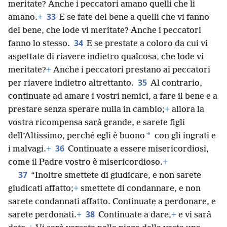
meritate? Anche i peccatori amano quelli che li
33
amano.
+
E se fate del bene a quelli che vi fanno
del bene, che lode vi meritate? Anche i peccatori
34
fanno lo stesso.
E se prestate a coloro da cui vi
aspettate di riavere indietro qualcosa, che lode vi
meritate?
+
Anche i peccatori prestano ai peccatori
35
per riavere indietro altrettanto.
Al contrario,
continuate ad amare i vostri nemici, a fare il bene e a
prestare senza sperare nulla in cambio;
+
allora la
vostra ricompensa sarà grande, e sarete figli
*
dell’Altissimo, perché egli è buono
con gli ingrati e
36
i malvagi.
+
Continuate a essere misericordiosi,
come il Padre vostro è misericordioso.
+
37
“Inoltre smettete di giudicare, e non sarete
giudicati affatto;
+
smettete di condannare, e non
sarete condannati affatto. Continuate a perdonare, e
38
sarete perdonati.
+
Continuate a dare,
+
e vi sarà