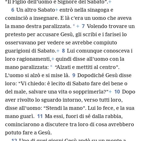
“Il Figlio dell’uomo è Signore del Sabato”.
+
6
Un altro Sabato
+
entrò nella sinagoga e
cominciò a insegnare. E là c’era un uomo che aveva
7
*
la mano destra paralizzata.
+
Volendo trovare un
pretesto per accusare Gesù, gli scribi e i farisei lo
osservavano per vedere se avrebbe compiuto
8
guarigioni di Sabato.
+
Lui comunque conosceva i
loro ragionamenti,
+
quindi disse all’uomo con la
*
mano paralizzata:
“Alzati e mettiti al centro”.
9
L’uomo si alzò e si mise là.
Dopodiché Gesù disse
loro: “Vi chiedo: è lecito di Sabato fare del bene o
10
del male, salvare una vita o sopprimerla?”
+
Dopo
aver rivolto lo sguardo intorno, verso tutti loro,
disse all’uomo: “Stendi la mano”. Lui lo fece, e la sua
11
mano guarì.
Ma essi, fuori di sé dalla rabbia,
cominciarono a discutere tra loro di cosa avrebbero
potuto fare a Gesù.
12