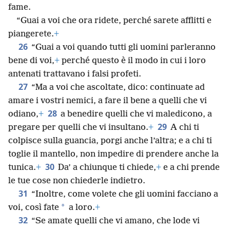
fame.
“Guai a voi che ora ridete, perché sarete afflitti e
piangerete.
+
26
“Guai a voi quando tutti gli uomini parleranno
bene di voi,
+
perché questo è il modo in cui i loro
antenati trattavano i falsi profeti.
27
“Ma a voi che ascoltate, dico: continuate ad
amare i vostri nemici, a fare il bene a quelli che vi
28
odiano,
+
a benedire quelli che vi maledicono, a
29
pregare per quelli che vi insultano.
+
A chi ti
colpisce sulla guancia, porgi anche l’altra; e a chi ti
toglie il mantello, non impedire di prendere anche la
30
tunica.
+
Da’ a chiunque ti chiede,
+
e a chi prende
le tue cose non chiederle indietro.
31
“Inoltre, come volete che gli uomini facciano a
*
voi, così fate
a loro.
+
32
“Se amate quelli che vi amano, che lode vi