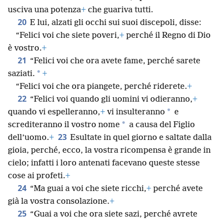
usciva una potenza
+
che guariva tutti.
20
E lui, alzati gli occhi sui suoi discepoli, disse:
“Felici voi che siete poveri,
+
perché il Regno di Dio
è vostro.
+
21
“Felici voi che ora avete fame, perché sarete
*
saziati.
+
“Felici voi che ora piangete, perché riderete.
+
22
“Felici voi quando gli uomini vi odieranno,
+
*
quando vi espelleranno,
+
vi insulteranno
e
*
screditeranno il vostro nome
a causa del Figlio
23
dell’uomo.
+
Esultate in quel giorno e saltate dalla
gioia, perché, ecco, la vostra ricompensa è grande in
cielo; infatti i loro antenati facevano queste stesse
cose ai profeti.
+
24
“Ma guai a voi che siete ricchi,
+
perché avete
già la vostra consolazione.
+
25
“Guai a voi che ora siete sazi, perché avrete