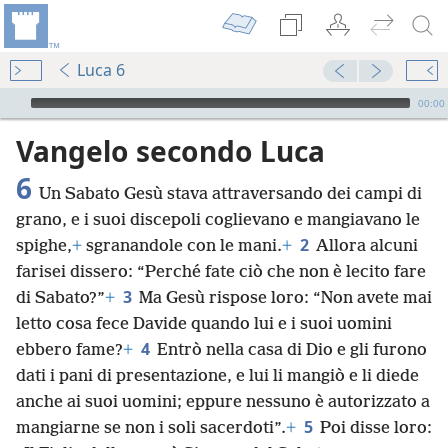
Luca 6
Audio Player
00:00
Vangelo secondo Luca
6
Un Sabato Gesù stava attraversando dei campi di
grano, e i suoi discepoli coglievano e mangiavano le
2
spighe,
+
sgranandole con le mani.
+
Allora alcuni
farisei dissero: “Perché fate ciò che non è lecito fare
3
di Sabato?”
+
Ma Gesù rispose loro: “Non avete mai
letto cosa fece Davide quando lui e i suoi uomini
4
ebbero fame?
+
Entrò nella casa di Dio e gli furono
dati i pani di presentazione, e lui li mangiò e li diede
anche ai suoi uomini; eppure nessuno è autorizzato a
5
mangiarne se non i soli sacerdoti”.
+
Poi disse loro: