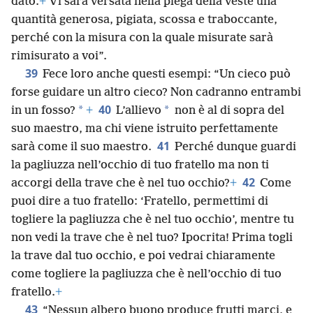
dato.
+
Vi sarà versata nella piega della veste una
quantità generosa, pigiata, scossa e traboccante,
perché con la misura con la quale misurate sarà
rimisurato a voi”.
39
Fece loro anche questi esempi: “Un cieco può
forse guidare un altro cieco? Non cadranno entrambi
40
*
*
in un fosso?
+
L’allievo
non è al di sopra del
suo maestro, ma chi viene istruito perfettamente
41
sarà come il suo maestro.
Perché dunque guardi
la pagliuzza nell’occhio di tuo fratello ma non ti
42
accorgi della trave che è nel tuo occhio?
+
Come
puoi dire a tuo fratello: ‘Fratello, permettimi di
togliere la pagliuzza che è nel tuo occhio’, mentre tu
non vedi la trave che è nel tuo? Ipocrita! Prima togli
la trave dal tuo occhio, e poi vedrai chiaramente
come togliere la pagliuzza che è nell’occhio di tuo
fratello.
+
43
“Nessun albero buono produce frutti marci, e