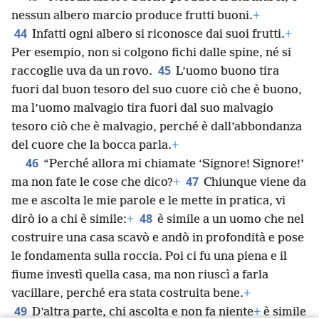
nessun albero marcio produce frutti buoni.
+
44
Infatti ogni albero si riconosce dai suoi frutti.
+
Per esempio, non si colgono fichi dalle spine, né si
45
raccoglie uva da un rovo.
L’uomo buono tira
fuori dal buon tesoro del suo cuore ciò che è buono,
ma l’uomo malvagio tira fuori dal suo malvagio
tesoro ciò che è malvagio, perché è dall’abbondanza
del cuore che la bocca parla.
+
46
“Perché allora mi chiamate ‘Signore! Signore!’
47
ma non fate le cose che dico?
+
Chiunque viene da
me e ascolta le mie parole e le mette in pratica, vi
48
dirò io a chi è simile:
+
è simile a un uomo che nel
costruire una casa scavò e andò in profondità e pose
le fondamenta sulla roccia. Poi ci fu una piena e il
fiume investì quella casa, ma non riuscì a farla
vacillare, perché era stata costruita bene.
+
49
D’altra parte, chi ascolta e non fa niente
+
è simile