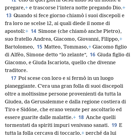
Uno di quei giorni Gesù andò su un monte a
pregare,
+
e trascorse l’intera notte pregando Dio.
+
13
Quando si fece giorno chiamò i suoi discepoli e
fra loro ne scelse 12, ai quali diede il nome di
14
apostoli:
+
Simone (che chiamò anche Pietro),
suo fratello Andrea, Giacomo, Giovanni, Filippo,
+
15
Bartolomeo,
Matteo, Tommaso,
+
Giacomo figlio
16
di Alfèo, Simone detto “lo zelante”,
Giuda figlio di
Giacomo, e Giuda Iscariota, quello che divenne
traditore.
17
Poi scese con loro e si fermò in un luogo
pianeggiante. C’era una gran folla di suoi discepoli
oltre a moltissime persone provenienti da tutta la
Giudea, da Gerusalemme e dalla regione costiera di
Tiro e Sidóne, che erano venute per ascoltarlo ed
18
essere guarite dalle malattie.
+
Anche quelli
19
tormentati da spiriti impuri venivano sanati.
E
tutta la folla cercava di toccarlo,
+
perché da lui