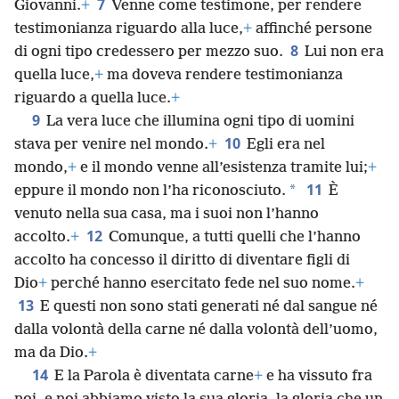
7
Giovanni.
+
Venne come testimone, per rendere
testimonianza riguardo alla luce,
+
affinché persone
8
di ogni tipo credessero per mezzo suo.
Lui non era
quella luce,
+
ma doveva rendere testimonianza
riguardo a quella luce.
+
9
La vera luce che illumina ogni tipo di uomini
10
stava per venire nel mondo.
+
Egli era nel
mondo,
+
e il mondo venne all’esistenza tramite lui;
+
11
*
eppure il mondo non l’ha riconosciuto.
È
venuto nella sua casa, ma i suoi non l’hanno
12
accolto.
+
Comunque, a tutti quelli che l’hanno
accolto ha concesso il diritto di diventare figli di
Dio
+
perché hanno esercitato fede nel suo nome.
+
13
E questi non sono stati generati né dal sangue né
dalla volontà della carne né dalla volontà dell’uomo,
ma da Dio.
+
14
E la Parola è diventata carne
+
e ha vissuto fra