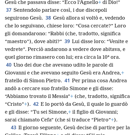
Gesù che passava disse: “Ecco l’Agnello
+
di Dio!”
37
Sentendolo parlare così, i due discepoli
38
seguirono Gesù.
Gesù allora si voltò e, vedendo
che lo seguivano, chiese loro: “Cosa cercate?” Loro
gli domandarono: “Rabbi (che, tradotto, significa
39
“maestro”), dove abiti?”
Lui disse loro: “Venite e
vedrete”. Perciò andarono a vedere dove abitava, e
quel giorno rimasero con lui; era circa la 10ª ora.
40
Uno dei due che avevano udito le parole di
Giovanni e che avevano seguito Gesù era Andrea,
+
41
fratello di Simon Pietro.
Per prima cosa Andrea
andò a cercare suo fratello Simone e gli disse:
“Abbiamo trovato il Messia”
+
(che, tradotto, significa
42
“Cristo”
+
).
E lo portò da Gesù, il quale lo guardò
e gli disse: “Tu sei Simone,
+
il figlio di Giovanni;
sarai chiamato Cefa” (che si traduce “Pietro”
+
).
43
Il giorno seguente, Gesù decise di partire per la