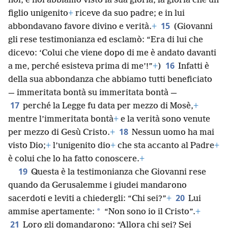
noi, e noi abbiamo visto la sua gloria, la gloria che un
figlio unigenito
+
riceve da suo padre; e in lui
15
abbondavano favore divino e verità.
+
(Giovanni
gli rese testimonianza ed esclamò: “Era di lui che
dicevo: ‘Colui che viene dopo di me è andato davanti
16
a me, perché esisteva prima di me’!”
+
)
Infatti è
della sua abbondanza che abbiamo tutti beneficiato
— immeritata bontà su immeritata bontà —
17
perché la Legge fu data per mezzo di Mosè,
+
mentre l’immeritata bontà
+
e la verità sono venute
18
per mezzo di Gesù Cristo.
+
Nessun uomo ha mai
visto Dio;
+
l’unigenito dio
+
che sta accanto al Padre
+
è colui che lo ha fatto conoscere.
+
19
Questa è la testimonianza che Giovanni rese
quando da Gerusalemme i giudei mandarono
20
sacerdoti e leviti a chiedergli: “Chi sei?”
+
Lui
*
ammise apertamente:
“Non sono io il Cristo”.
+
21
Loro gli domandarono: “Allora chi sei? Sei