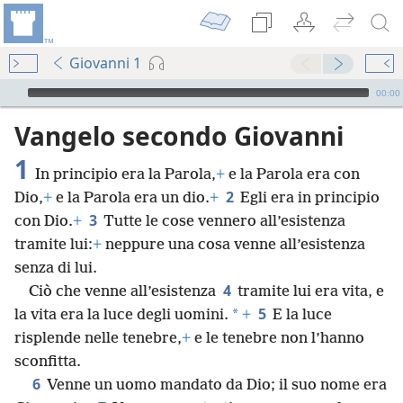
Giovanni 1
Audio Player
00:00
Vangelo secondo Giovanni
1
In principio era la Parola,
+
e la Parola era con
2
Dio,
+
e la Parola era un dio.
+
Egli era in principio
3
con Dio.
+
Tutte le cose vennero all’esistenza
tramite lui:
+
neppure una cosa venne all’esistenza
senza di lui.
4
Ciò che venne all’esistenza
tramite lui era vita, e
5
*
la vita era la luce degli uomini.
+
E la luce
risplende nelle tenebre,
+
e le tenebre non l’hanno
sconfitta.
6
Venne un uomo mandato da Dio; il suo nome era