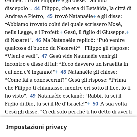
Galilea. Trovò Filippo
+
e gli disse: “Sii mio
44
discepolo”.
Filippo, che era di Betsàida, la città di
45
Andrea e Pietro,
trovò Natanaèle
+
e gli disse:
“Abbiamo trovato colui del quale scrissero Mosè,
nella Legge, e i Profeti:
+
Gesù, il figlio di Giuseppe,
+
46
di Nazaret”.
Ma Natanaèle replicò: “Può venire
qualcosa di buono da Nazaret?”
+
Filippo gli rispose:
47
“Vieni e vedi”.
Gesù vide Natanaèle venirgli
incontro e disse di lui: “Ecco davvero un israelita in
48
cui non c’è inganno!”
+
Natanaèle gli chiese:
“Come fai a conoscermi?” Gesù gli rispose: “Prima
che Filippo ti chiamasse, mentre eri sotto il fico, io ti
49
ho visto”.
Natanaèle esclamò: “Rabbi, tu sei il
50
Figlio di Dio, tu sei il Re d’Israele!”
+
A sua volta
Gesù gli disse: “Credi solo perché ti ho detto di averti
visto sotto il fico? Vedrai cose più grandi di queste”.
Impostazioni privacy
51
E aggiunse: “In verità, sì, in verità vi dico:
vedrete il cielo aperto e gli angeli di Dio salire e