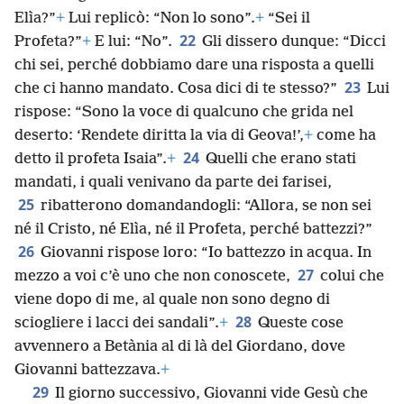
Elìa?”
+
Lui replicò: “Non lo sono”.
+
“Sei il
22
Profeta?”
+
E lui: “No”.
Gli dissero dunque: “Dicci
chi sei, perché dobbiamo dare una risposta a quelli
23
che ci hanno mandato. Cosa dici di te stesso?”
Lui
rispose: “Sono la voce di qualcuno che grida nel
deserto: ‘Rendete diritta la via di Geova!’,
+
come ha
24
detto il profeta Isaia”.
+
Quelli che erano stati
mandati, i quali venivano da parte dei farisei,
25
ribatterono domandandogli: “Allora, se non sei
né il Cristo, né Elìa, né il Profeta, perché battezzi?”
26
Giovanni rispose loro: “Io battezzo in acqua. In
27
mezzo a voi c’è uno che non conoscete,
colui che
viene dopo di me, al quale non sono degno di
28
sciogliere i lacci dei sandali”.
+
Queste cose
avvennero a Betània al di là del Giordano, dove
Giovanni battezzava.
+
29
Il giorno successivo, Giovanni vide Gesù che