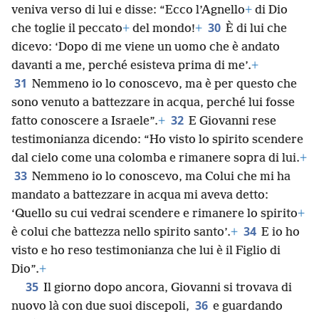
veniva verso di lui e disse: “Ecco l’Agnello
+
di Dio
30
che toglie il peccato
+
del mondo!
+
È di lui che
dicevo: ‘Dopo di me viene un uomo che è andato
davanti a me, perché esisteva prima di me’.
+
31
Nemmeno io lo conoscevo, ma è per questo che
sono venuto a battezzare in acqua, perché lui fosse
32
fatto conoscere a Israele”.
+
E Giovanni rese
testimonianza dicendo: “Ho visto lo spirito scendere
dal cielo come una colomba e rimanere sopra di lui.
+
33
Nemmeno io lo conoscevo, ma Colui che mi ha
mandato a battezzare in acqua mi aveva detto:
‘Quello su cui vedrai scendere e rimanere lo spirito
+
34
è colui che battezza nello spirito santo’.
+
E io ho
visto e ho reso testimonianza che lui è il Figlio di
Dio”.
+
35
Il giorno dopo ancora, Giovanni si trovava di
36
nuovo là con due suoi discepoli,
e guardando