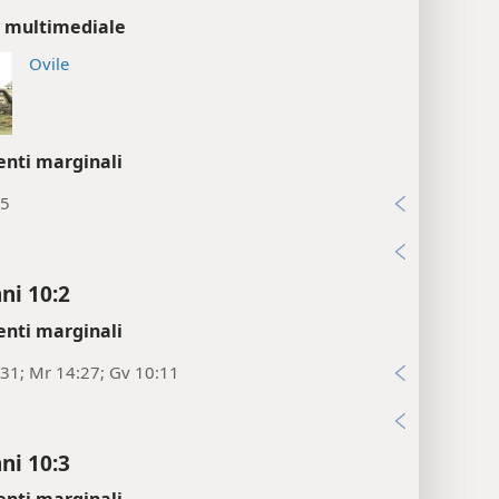
a multimediale
Ovile
enti marginali
15
i
ni 10:2
enti marginali
31; Mr 14:27; Gv 10:11
i
ni 10:3