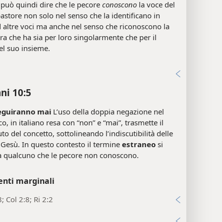
 può quindi dire che le pecore
conoscono
la voce del
astore non solo nel senso che la identificano in
 altre voci ma anche nel senso che riconoscono la
ra che ha sia per loro singolarmente che per il
el suo insieme.
i
ni 10:5
eguiranno mai
L’uso della doppia negazione nel
co, in italiano resa con “non” e “mai”, trasmette il
uto del concetto, sottolineando l’indiscutibilità delle
 Gesù. In questo contesto il termine
estraneo
si
 a qualcuno che le pecore non conoscono.
enti marginali
; Col 2:8; Ri 2:2
i