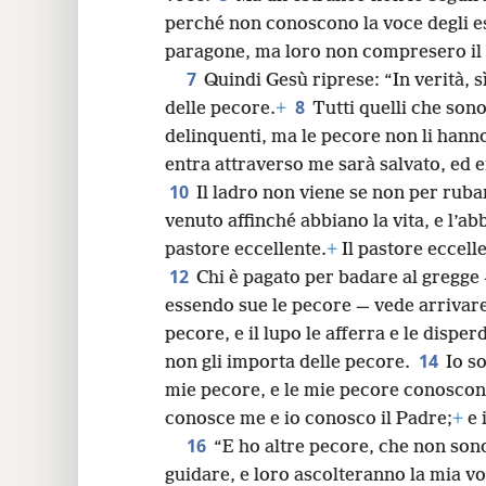
perché non conoscono la voce degli es
24
paragone, ma loro non compresero il s
7
Quindi Gesù riprese: “In verità, sì
32
8
delle pecore.
+
Tutti quelli che sono
delinquenti, ma le pecore non li hanno
40
entra attraverso me sarà salvato, ed e
10
Il ladro non viene se non per ruba
venuto affinché abbiano la vita, e l’
pastore eccellente.
+
Il pastore eccelle
12
Chi è pagato per badare al gregge 
essendo sue le pecore — vede arrivare
pecore, e il lupo le afferra e le disper
14
non gli importa delle pecore.
Io s
mie pecore, e le mie pecore conosco
conosce me e io conosco il Padre;
+
e 
16
“E ho altre pecore, che non sono
guidare, e loro ascolteranno la mia v