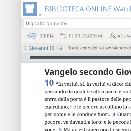
BIBLIOTECA ONLINE Watc
BIBBIA
PUBBLICAZIONI
ADUN
Giovanni 10
Traduzione del Nuovo Mondo dell
Audio Player
re
Vangelo secondo Gio
10
“In verità, sì, in verità vi dico: 
passando da qualche altra parte è un 
entra dalla porta è il pastore delle pe
guardiano,
+
e le pecore ascoltano la 
8
4
per nome e le conduce fuori.
Quando
pecore, va davanti a loro; e le pecor
16
5
voce.
Ma un estraneo non lo seguira