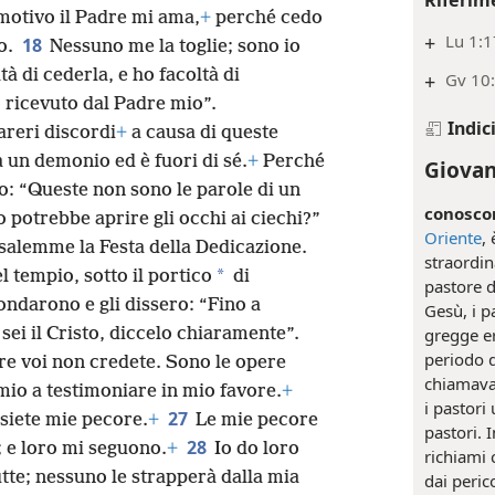
Riferim
motivo il Padre mi ama,
+
perché cedo
+
Lu 1:1
18
o.
Nessuno me la toglie; sono io
 di cederla, e ho facoltà di
+
Gv 10:
 ricevuto dal Padre mio”.
Indic
areri discordi
+
a causa di queste
a un demonio ed è fuori di sé.
+
Perché
Giovan
o: “Queste non sono le parole di un
conoscon
potrebbe aprire gli occhi ai ciechi?”
Oriente
,
usalemme la Festa della Dedicazione.
straordin
*
 tempio, sotto il portico
di
pastore d
condarono e gli dissero: “Fino a
Gesù, i p
gregge e
sei il Cristo, diccelo chiaramente”.
periodo d
re voi non credete. Sono le opere
chiamava
mio a testimoniare in mio favore.
+
i pastori
27
siete mie pecore.
+
Le mie pecore
pastori. 
28
; e loro mi seguono.
+
Io do loro
richiami
tte; nessuno le strapperà dalla mia
dai peric