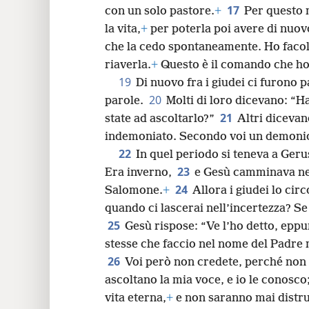
17
con un solo pastore.
+
Per questo 
la vita,
+
per poterla poi avere di nuov
che la cedo spontaneamente. Ho facoltà
riaverla.
+
Questo è il comando che ho
19
Di nuovo fra i giudei ci furono p
20
parole.
Molti di loro dicevano: “H
21
state ad ascoltarlo?”
Altri dicevan
indemoniato. Secondo voi un demonio 
22
In quel periodo si teneva a Ger
23
Era inverno,
e Gesù camminava nel
24
Salomone.
+
Allora i giudei lo cir
quando ci lascerai nell’incertezza? Se 
25
Gesù rispose: “Ve l’ho detto, eppu
stesse che faccio nel nome del Padre 
26
Voi però non credete, perché non 
ascoltano la mia voce, e io le conosco
vita eterna,
+
e non saranno mai distru