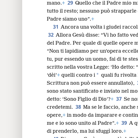
29
mano.
+
Quello che il Padre mio mi
tutto il resto; nessuno può strapparle
Padre siamo uno”.
+
31
Ancora una volta i giudei raccol
32
Allora Gesù disse: “Vi ho fatto ve
del Padre. Per quale di quelle opere 
“Non ti lapidiamo per un’opera eccel
tu, pur essendo un uomo, fai di te ste
scritto nella vostra Legge: ‘Ho detto: “
*
‘dèi’
+
quelli contro i
quali fu rivolta 
Scrittura non può essere annullato),
sono stato santificato e inviato nel 
37
detto: ‘Sono Figlio di Dio’?
+
Se no
38
credetemi.
Ma se le faccio, anche 
opere,
+
in modo da imparare e continu
39
me e io sono unito al Padre”.
+
A q
di prenderlo, ma lui sfuggì loro.
+