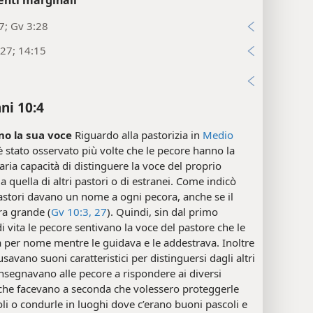
enti marginali
7; Gv 3:28
27; 14:15
i
ni 10:4
o la sua voce
Riguardo alla pastorizia in
Medio
 è stato osservato più volte che le pecore hanno la
aria capacità di distinguere la voce del proprio
a quella di altri pastori o di estranei. Come indicò
astori davano un nome a ogni pecora, anche se il
ra grande (
Gv 10:3,
27
). Quindi, sin dal primo
i vita le pecore sentivano la voce del pastore che le
 per nome mentre le guidava e le addestrava. Inoltre
 usavano suoni caratteristici per distinguersi dagli altri
Insegnavano alle pecore a rispondere ai diversi
 che facevano a seconda che volessero proteggerle
oli o condurle in luoghi dove c’erano buoni pascoli e