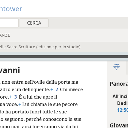
htower
ANZE
e Sacre Scritture (edizione per lo studio)
vanni
chi non entra nell’ovile dalla porta ma
Panora
2
ladro e un delinquente.
+
Chi invece
All’inc
3
core.
+
È a lui che apre il
Dedi
sua voce.
+
Lui chiama le sue pecore
12:5
 ha portato fuori tutte le sue
e lo seguono, perché conoscono la sua
Giovan
nno mai, anzi fuggiranno via da lui,