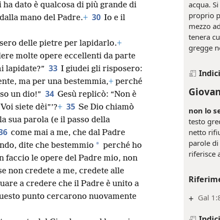
acqua. Si
 ha dato è qualcosa di più grande di
proprio p
30
 dalla mano del Padre.
+
Io e il
mezzo ad
tenera cu
sero delle pietre per lapidarlo.
+
gregge n
dere molte opere eccellenti da parte
33
mi lapidate?”
I giudei gli risposero:
Indic
lente, ma per una bestemmia,
+
perché
Giovan
34
sso un dio!”
Gesù replicò: “Non è
35
Voi siete dèi”’?
+
Se Dio chiamò
non lo s
la sua parola (e il passo della
testo gre
36
netto rifi
come mai a me, che dal Padre
parole di
*
mondo, dite che bestemmio
perché ho
riferisce
n faccio le opere del Padre mio, non
se non credete a me, credete alle
Riferim
are a credere che il Padre è unito a
uesto punto cercarono nuovamente
+
Gal 1:8
Indic