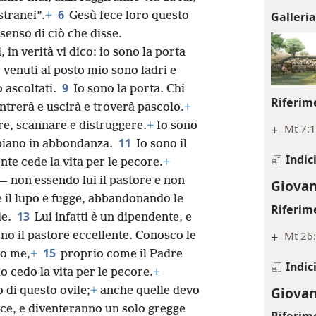
6
Galleri
tranei”.
+
Gesù fece loro questo
enso di ciò che disse.
, in verità vi dico: io sono la porta
 venuti al posto mio sono ladri e
9
 ascoltati.
Io sono la porta. Chi
Riferim
ntrerà e uscirà e troverà pascolo.
+
re, scannare e distruggere.
+
Io sono
+
Mt 7:
11
abbiano in abbondanza.
Io sono il
Indic
nte cede la vita per le pecore.
+
— non essendo lui il pastore e non
Giovan
 il lupo e fugge, abbandonando le
Riferim
13
de.
Lui infatti è un dipendente, e
+
Mt 26:
ono il pastore eccellente. Conosco le
15
no me,
+
proprio come il Padre
Indic
io cedo la vita per le pecore.
+
Giovan
 di questo ovile;
+
anche quelle devo
oce, e diventeranno un solo gregge