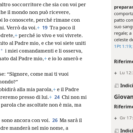
 altro soccorritore che sia con voi per
preparar
he il mondo non può ricevere,
comporta
patto com
i lo conoscete, perché rimane con
suo sang
19
ni. Verrò da voi.
+
Tra poco il
regale; a
drete,
+
perché io vivo e voi vivrete.
celeste de
to al Padre mio, e che voi siete uniti
1Pt 1:19;
*
i miei comandamenti e li osserva,
mato dal Padre mio,
+
e io lo amerò e
Riferim
+
Lu 12:
ese: “Signore, come mai ti vuoi
 mondo?”
Indic
bidirà alla mia parola,
+
e il Padre
Giovan
24
reremo presso di lui.
+
Chi non mi
 parola che ascoltate non è mia, ma
Riferim
+
Gv 17:
26
e sono ancora con voi.
Ma sarà il
 Padre manderà nel mio nome, a
Indic