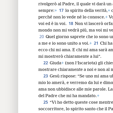
rivolgerò al Padre, il quale vi darà un
17
sempre:
+
lo spirito della verità,
+
c
perché non lo vede né lo conosce.
+
Vo
18
voi ed è in voi.
Non vi lascerò orfa
mondo non mi vedrà più, ma voi mi ve
20
Quel giorno saprete che io sono uni
21
a me e io sono unito a voi.
+
Chi ha
ecco chi mi ama. E chi mi ama sarà a
mi mostrerò chiaramente a lui”.
22
Giuda
+
(non l’Iscariota) gli chi
mostrare chiaramente a noi e non al
23
Gesù rispose: “Se uno mi ama ub
mio lo amerà, e verremo da lui e dimo
ama non ubbidisce alle mie parole. La
del Padre che mi ha mandato.
+
25
“Vi ho detto queste cose mentr
soccorritore, lo spirito santo che il