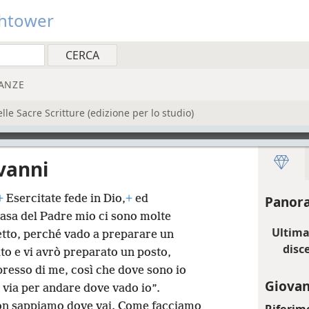
htower
ANZE
e Sacre Scritture (edizione per lo studio)
vanni
+
Esercitate fede in Dio,
+
ed
Panora
casa del Padre mio ci sono molte
Ultima 
detto, perché vado a preparare un
disce
o e vi avrò preparato un posto,
presso di me, così che dove sono io
Giovan
 via per andare dove vado io”.
non sappiamo dove vai. Come facciamo
Riferim