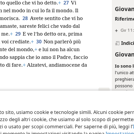
27
to quello che vi ho detto.
+
Vi
Giovan
nel modo in cui lo fa il mondo. Il
28
Riferim
timorisca.
Avete sentito che vi ho
 amaste, sareste felici che vado dal
+
Gv 11
29
i me.
+
E ve l’ho detto ora, prima
30
voi crediate.
+
Non parlerò più
Indic
ante del mondo,
+
e lui non ha alcun
Giovan
ndo sappia che io amo il Padre, faccio
o di fare.
+
Alzatevi, andiamocene da
Io sono l
l’unico at
preghiera
possono r
verità
pe
adempì d
ct Society of Pennsylvania
suo ruol
Condizioni d’uso
Informativa sulla privacy
Im
to sito, usiamo cookie e tecnologie simili. Alcuni cookie p
Dio (
Gv 1
sono adem
tilizzo degli altri cookie, che usiamo al solo scopo di permet
perché, t
i o usato per scopi commerciali. Per saperne di più, leggi l’
possibilit
asi momento le impostazioni visitando la pagina
Impostazioni