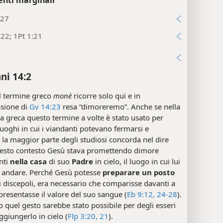
:27
22; 1Pt 1:21
i
ni 14:2
l termine greco
monè
ricorre solo qui e in
ssione di
Gv 14:23
resa “dimoreremo”. Anche se nella
ra greca questo termine a volte è stato usato per
luoghi in cui i viandanti potevano fermarsi e
, la maggior parte degli studiosi concorda nel dire
uesto contesto Gesù stava promettendo dimore
nti
nella casa
di suo
Padre
in cielo, il luogo in cui lui
r andare. Perché Gesù potesse
preparare un posto
i discepoli, era necessario che comparisse davanti a
 presentasse il valore del suo sangue (
Eb 9:12,
24-28
).
 quel gesto sarebbe stato possibile per degli esseri
giungerlo in cielo (
Flp 3:20, 21
).