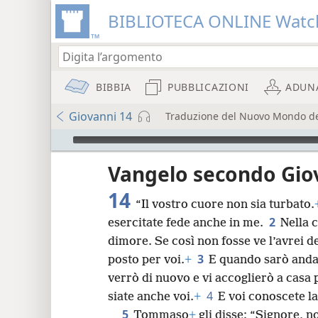
BIBLIOTECA ONLINE Watc
BIBBIA
PUBBLICAZIONI
ADUN
Giovanni 14
Traduzione del Nuovo Mondo dell
Audio Player
re
Vangelo secondo Gio
14
“Il vostro cuore non sia turbato.
2
esercitate fede anche in me.
Nella 
dimore. Se così non fosse ve l’avrei 
3
posto per voi.
+
E quando sarò andat
8
verrò di nuovo e vi accoglierò a casa 
4
siate anche voi.
+
E voi conoscete la
16
5
Tommaso
+
gli disse: “Signore, 