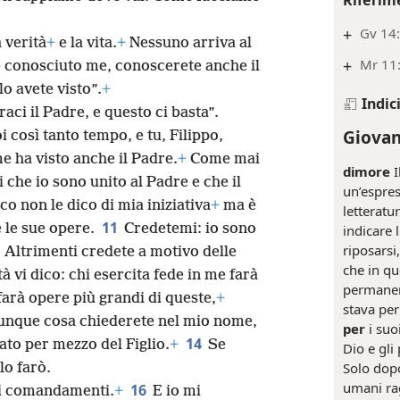
+
Gv 14
a verità
+
e la vita.
+
Nessuno arriva al
+
Mr 11:
 conosciuto me, conoscerete anche il
lo avete visto”.
+
Indic
aci il Padre, e questo ci basta”.
Giovan
i così tanto tempo, e tu, Filippo,
e ha visto anche il Padre.
+
Come mai
dimore
I
 che io sono unito al Padre e che il
un’espre
co non le dico di mia iniziativa
+
ma è
letteratu
11
e le sue opere.
Credetemi: io sono
indicare 
riposarsi
. Altrimenti credete a motivo delle
che in q
ità vi dico: chi esercita fede in me farà
permane
 farà opere più grandi di queste,
+
stava pe
unque cosa chiederete nel mio nome,
per
i suo
14
icato per mezzo del Figlio.
+
Se
Dio e gli
Solo dopo
lo farò.
umani rag
16
ei comandamenti.
+
E io mi