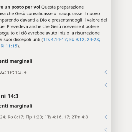
e un posto per voi
Questa preparazione
va che Gesù convalidasse o inaugurasse il nuovo
parendo davanti a Dio e presentandogli il valore del
ue. Prevedeva anche che Gesù ricevesse il potere
 seguito di ciò avrebbe avuto inizio la risurrezione
i suoi discepoli unti (
1Ts 4:14-17;
Eb 9:12,
24-28;
Ri 11:15
).
enti marginali
32; 1Pt 1:3, 4
i
ni 14:3
enti marginali
24; Ro 8:17; Flp 1:23; 1Ts 4:16, 17; 2Tm 4:8
i