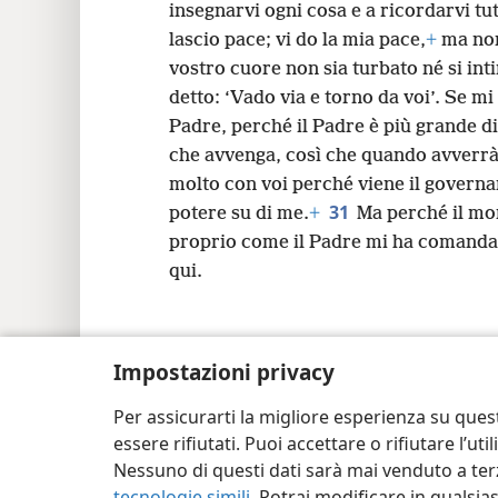
insegnarvi ogni cosa e a ricordarvi tut
lascio pace; vi do la mia pace,
+
ma non 
vostro cuore non sia turbato né si in
detto: ‘Vado via e torno da voi’. Se mi
Padre, perché il Padre è più grande d
che avvenga, così che quando avverrà 
molto con voi perché viene il govern
31
potere su di me.
+
Ma perché il mo
proprio come il Padre mi ha comandat
qui.
Impostazioni privacy
Copyright
© 2026 Watch Tower Bible and Tra
Per assicurarti la migliore esperienza su ques
essere rifiutati. Puoi accettare o rifiutare l’u
Nessuno di questi dati sarà mai venduto a terz
tecnologie simili
. Potrai modificare in qualsi