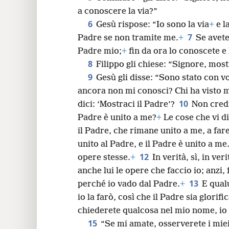
a conoscere la via?”
24
6
Gesù rispose: “Io sono la via
+
e l
7
Padre se non tramite me.
+
Se avete
Padre mio;
+
fin da ora lo conoscete e 
8
Filippo gli chiese: “Signore, mostr
9
Gesù gli disse: “Sono stato con vo
ancora non mi conosci? Chi ha visto m
10
dici: ‘Mostraci il Padre’?
Non credi
Padre è unito a me?
+
Le cose che vi di
il Padre, che rimane unito a me, a far
unito al Padre, e il Padre è unito a me
12
opere stesse.
+
In verità, sì, in ver
anche lui le opere che faccio io; anzi,
13
perché io vado dal Padre.
+
E qual
io la farò, così che il Padre sia glorif
chiederete qualcosa nel mio nome, io 
15
“Se mi amate, osserverete i mi