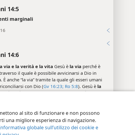
ni 14:5
enti marginali
:16
i
ni 14:6
a via e la verità e la vita
Gesù è
la via
perché è
traverso il quale è possibile avvicinarsi a Dio in
. È anche “la via” tramite la quale gli esseri umani
iconciliarsi con Dio (
Gv 16:23;
Ro 5:8
). Gesù è
la
rché parlò e visse in armonia con la verità. Inoltre
ecine di profezie che permettono di comprendere il
o fondamentale nell’adempimento del proposito di
postazioni privacy
Accedi
JW.ORG
ermettono al sito di funzionare e non possono
:14;
Ri 19:10
). Queste profezie “sono state ‘sì’ [o “si
piute”] mediante lui” (
2Co 1:20
). Gesù è
la vita
terti una migliore esperienza di navigazione.
ramite il riscatto, ha dato agli esseri umani la
Informativa globale sull’utilizzo dei cookie e
à di ottenere “la vera vita”, cioè “la vita eterna” (
1Tm
 privacy
.