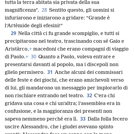
tutta la terra abitata sia privata della sua
28
magnificenza”.
Sentito questo, gli uomini si
infuriarono e iniziarono a gridare: “Grande è
l’Artèmide degli efesini!”
29
Nella città ci fu grande scompiglio, e tutti si
precipitarono nel teatro, trascinando con sé Gaio e
Aristàrco,
+
macedoni che erano compagni di viaggio
30
di Paolo.
+
Quanto a Paolo, voleva entrare e
presentarsi davanti al popolo, ma i discepoli non
31
glielo permisero.
Anche alcuni dei commissari
delle feste e dei giochi, che erano amichevoli verso
di lui, gli mandarono un messaggio per implorarlo di
32
non rischiare entrando nel teatro.
C’era chi
gridava una cosa e chi un’altra; l’assemblea era in
confusione, e la maggioranza dei presenti non
33
sapeva nemmeno perché era lì.
Dalla folla fecero
uscire Alessandro, che i giudei avevano spinto