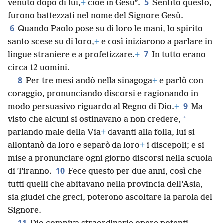
5
venuto dopo di lui,
+
cioè in Gesù”.
Sentito questo,
furono battezzati nel nome del Signore Gesù.
6
Quando Paolo pose su di loro le mani, lo spirito
santo scese su di loro,
+
e così iniziarono a parlare in
7
lingue straniere e a profetizzare.
+
In tutto erano
circa 12 uomini.
8
Per tre mesi andò nella sinagoga
+
e parlò con
coraggio, pronunciando discorsi e ragionando in
9
modo persuasivo riguardo al Regno di Dio.
+
Ma
*
visto che alcuni si ostinavano a non credere,
parlando male della Via
+
davanti alla folla, lui si
allontanò da loro e separò da loro
+
i discepoli; e si
mise a pronunciare ogni giorno discorsi nella scuola
10
di Tiranno.
Fece questo per due anni, così che
tutti quelli che abitavano nella provincia dell’Asia,
sia giudei che greci, poterono ascoltare la parola del
Signore.
11