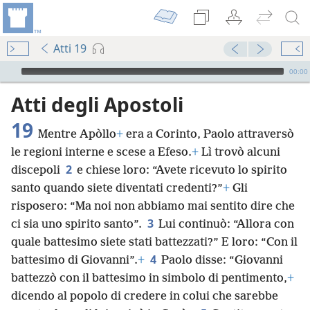
Atti 19
Audio Player
00:00
Atti degli Apostoli
19
Mentre Apòllo
+
era a Corinto, Paolo attraversò
le regioni interne e scese a Efeso.
+
Lì trovò alcuni
2
discepoli
e chiese loro: “Avete ricevuto lo spirito
santo quando siete diventati credenti?”
+
Gli
risposero: “Ma noi non abbiamo mai sentito dire che
3
ci sia uno spirito santo”.
Lui continuò: “Allora con
quale battesimo siete stati battezzati?” E loro: “Con il
4
battesimo di Giovanni”.
+
Paolo disse: “Giovanni
battezzò con il battesimo in simbolo di pentimento,
+
dicendo al popolo di credere in colui che sarebbe