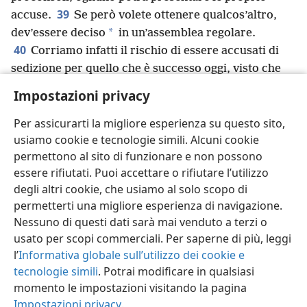
39
accuse.
Se però volete ottenere qualcos’altro,
*
dev’essere deciso
in un’assemblea regolare.
40
Corriamo infatti il rischio di essere accusati di
sedizione per quello che è successo oggi, visto che
non abbiamo alcuna base per giustificare questa
Impostazioni privacy
41
turba disordinata”.
E, detto questo, sciolse
l’assemblea.
Per assicurarti la migliore esperienza su questo sito,
usiamo cookie e tecnologie simili. Alcuni cookie
permettono al sito di funzionare e non possono
essere rifiutati. Puoi accettare o rifiutare l’utilizzo
degli altri cookie, che usiamo al solo scopo di
Italiano
Condividi
Impostazioni
permetterti una migliore esperienza di navigazione.
Copyright
© 2026 Watch Tower Bible and Tract Society of Pennsylvania
Nessuno di questi dati sarà mai venduto a terzi o
Condizioni d’uso
Informativa sulla privacy
Impostazioni privacy
usato per scopi commerciali. Per saperne di più, leggi
Accedi
JW.ORG
l’
Informativa globale sull’utilizzo dei cookie e
tecnologie simili
. Potrai modificare in qualsiasi
momento le impostazioni visitando la pagina
Impostazioni privacy
.