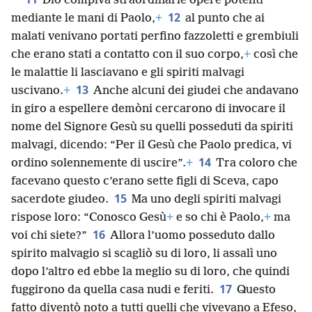
Dio compiva straordinarie opere potenti
12
mediante le mani di Paolo,
+
al punto che ai
malati venivano portati perfino fazzoletti e grembiuli
che erano stati a contatto con il suo corpo,
+
così che
le malattie li lasciavano e gli spiriti malvagi
13
uscivano.
+
Anche alcuni dei giudei che andavano
in giro a espellere demòni cercarono di invocare il
nome del Signore Gesù su quelli posseduti da spiriti
malvagi, dicendo: “Per il Gesù che Paolo predica, vi
14
ordino solennemente di uscire”.
+
Tra coloro che
facevano questo c’erano sette figli di Sceva, capo
15
sacerdote giudeo.
Ma uno degli spiriti malvagi
rispose loro: “Conosco Gesù
+
e so chi è Paolo,
+
ma
16
voi chi siete?”
Allora l’uomo posseduto dallo
spirito malvagio si scagliò su di loro, li assalì uno
dopo l’altro ed ebbe la meglio su di loro, che quindi
17
fuggirono da quella casa nudi e feriti.
Questo
fatto diventò noto a tutti quelli che vivevano a Efeso,