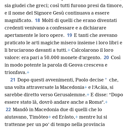
sia giudei che greci; così tutti furono presi da timore,
e il nome del Signore Gesù continuava a essere
18
magnificato.
Molti di quelli che erano diventati
credenti venivano a confessare e a dichiarare
19
apertamente le loro opere.
E tanti che avevano
praticato le arti magiche misero insieme i loro libri e
li bruciarono davanti a tutti.
+
Calcolarono il loro
20
valore: era pari a 50.000 monete d’argento.
Così
in modo potente la parola di Geova cresceva e
trionfava.
+
21
*
Dopo questi avvenimenti, Paolo decise
che,
una volta attraversate la Macedonia
+
e l’Acàia, si
sarebbe diretto verso Gerusalemme.
+
E disse: “Dopo
essere stato là, dovrò andare anche a Roma”.
+
22
Mandò in Macedonia due di quelli che lo
aiutavano, Timòteo
+
ed Eràsto,
+
mentre lui si
trattenne per un po’ di tempo nella provincia