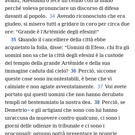
avanti; Alessandro fece un cenno con la mano
perché voleva pronunciare un discorso di difesa
34
davanti al popolo.
Avendo riconosciuto che era
giudeo, si misero tutti a gridare in coro per circa due
ore: “Grande è l’Artèmide degli efesini!”
35
Quando il cancelliere della città ebbe
acquietato la folla, disse: “Uomini di Efeso, chi fra gli
uomini non sa che la città degli efesini è la custode
del tempio della grande Artèmide e della sua
36
immagine caduta dal cielo?
Perciò, siccome
queste cose sono incontestabili, è bene che vi
37
calmiate e non agiate avventatamente.
Voi avete
portato qui questi uomini che non hanno derubato
38
templi né bestemmiato la nostra dea.
Perciò, se
Demetrio
+
e gli artigiani che sono con lui hanno
un’accusa da muovere contro qualcuno, ci sono i
giorni delle udienze in tribunale e ci sono i
proconsoli; ognuno potrà presentare le proprie