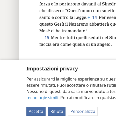
forza e lo portarono davanti al Sinedr
che dissero: “Quest’uomo non smette 
14
santo e contro la Legge.
+
Per esem
questo Gesù il Nazareno abbatterà qu
Mosè ci ha tramandato”.
15
Mentre tutti quelli seduti nel Si
faccia era come quella di un angelo.
Impostazioni privacy
Copyright
© 2026 Watch Tower Bible and Tra
Per assicurarti la migliore esperienza su ques
essere rifiutati. Puoi accettare o rifiutare l’u
Nessuno di questi dati sarà mai venduto a terz
tecnologie simili
. Potrai modificare in qualsi
Accetta
Rifiuta
Personalizza