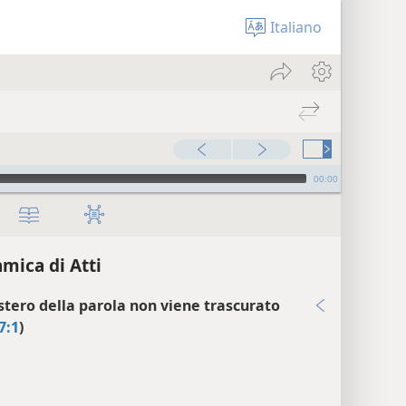
Italiano
00:00
mica di Atti
istero della parola non viene trascurato
7:1
)
1