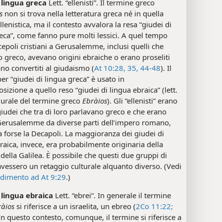
i lingua greca
Lett. “ellenisti”. Il termine greco
s
non si trova nella letteratura greca né in quella
llenistica, ma il contesto avvalora la resa “giudei di
eca”, come fanno pure molti lessici. A quel tempo
iscepoli cristiani a Gerusalemme, inclusi quelli che
 greco, avevano origini ebraiche o erano proseliti
ano convertiti al giudaismo (
At 10:28,
35,
44-48
). Il
er “giudei di lingua greca” è usato in
sizione a quello reso “giudei di lingua ebraica” (lett.
plurale del termine greco
Ebràios
). Gli “ellenisti” erano
udei che tra di loro parlavano greco e che erano
 Gerusalemme da diverse parti dell’impero romano,
forse la Decapoli. La maggioranza dei giudei di
raica, invece, era probabilmente originaria della
della Galilea. È possibile che questi due gruppi di
 avessero un retaggio culturale alquanto diverso. (Vedi
dimento ad At 9:29
.)
i lingua ebraica
Lett. “ebrei”. In generale il termine
ràios
si riferisce a un israelita, un ebreo (
2Co 11:22;
 In questo contesto, comunque, il termine si riferisce a