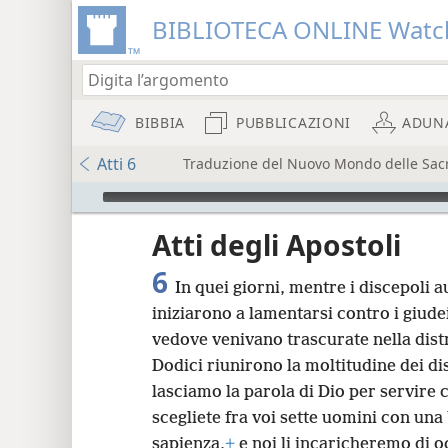
BIBLIOTECA ONLINE Watc
BIBBIA
PUBBLICAZIONI
ADUN
Atti 6
Traduzione del Nuovo Mondo delle Sacre 
Audio Player
re
Atti degli Apostoli
6
In quei giorni, mentre i discepoli 
iniziarono a lamentarsi contro i giudei
vedove venivano trascurate nella dist
Dodici riunirono la moltitudine dei di
8
lasciamo la parola di Dio per servire c
scegliete fra voi sette uomini con un
sapienza,
+
e noi li incaricheremo di 