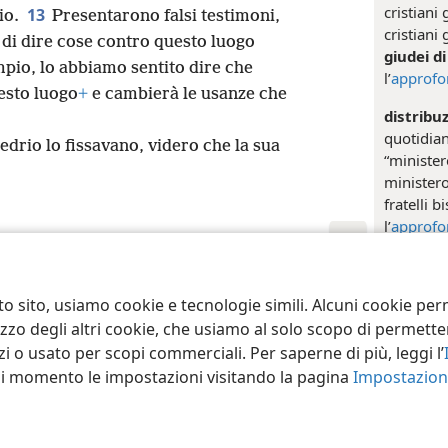
cristiani
13
io.
Presentarono falsi testimoni,
cristiani
di dire cose contro questo luogo
giudei d
pio, lo abbiamo sentito dire che
l’
approfo
esto luogo
+
e cambierà le usanze che
distribu
quotidian
nedrio lo fissavano, videro che la sua
“minister
ministero
fratelli 
l’
approfo
reso “ser
ct Society of Pennsylvania
Condizioni d’uso
Informativa sulla privacy
Im
Galleri
to sito, usiamo cookie e tecnologie simili. Alcuni cookie p
tilizzo degli altri cookie, che usiamo al solo scopo di permet
i o usato per scopi commerciali. Per saperne di più, leggi l’
asi momento le impostazioni visitando la pagina
Impostazioni
Riferim