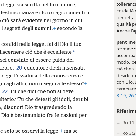
tolleranz
legge sia scritta nel loro cuore,
crudeltà e
testimonianza e i loro ragionamenti li
perpetrat
 ciò sarà evidente nel giorno in cui
qualità p
i segreti degli uomini,
+
secondo la
Anche l’a
pentime
confidi nella legge, fai di Dio il tuo
termine s
*
discernere ciò che è eccellente
accompagn
 sei convinto di essere guida dei
modo, per
20
enebre,
educatore degli insensati,
ciò che s
desiderio
 Legge l’ossatura della conoscenza e
con Dio. 
i agli altri, non insegni a te stesso?
+
cambiare
22
?
Tu che dici che non si deve
3:19;
26:
erio? Tu che detesti gli idoli, derubi
ge, disonori Dio trasgredendo la
Riferim
i Dio è bestemmiato fra le nazioni per
+
Ro 11:
le solo se osservi la legge;
+
ma se
+
Ro 3: