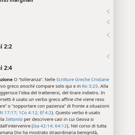
5
i
 2:2
i
 2:4
azione
O “tolleranza”. Nelle
Scritture Greche Cristiane
tivo greco
anochè
compare solo qui e in
Ro 3:25
. Alla
ggerisce l’idea del trattenersi, del tirare indietro. In
ersetti è usato un verbo greco affine che viene reso
re” o “sopportare con pazienza” di fronte a situazioni
t 17:17;
1Co 4:12;
Ef 4:2
). Questo verbo è usato
lla
Settanta
per descrivere casi in cui Geova si
dall’intervenire (
Isa 42:14;
64:12
). Nel corso di tutta
 umana Dio ha mostrato straordinaria benignità,