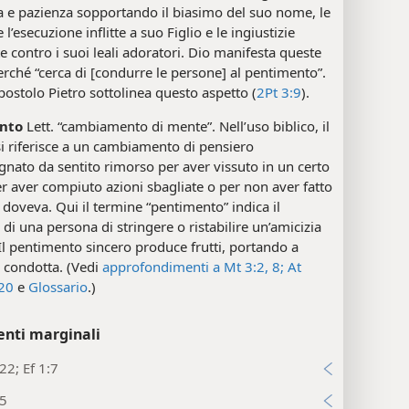
a e pazienza sopportando il biasimo del suo nome, le
 l’esecuzione inflitte a suo Figlio e le ingiustizie
e contro i suoi leali adoratori. Dio manifesta queste
erché “cerca di [condurre le persone] al pentimento”.
postolo Pietro sottolinea questo aspetto (
2Pt 3:9
).
nto
Lett. “cambiamento di mente”. Nell’uso biblico, il
i riferisce a un cambiamento di pensiero
ato da sentito rimorso per aver vissuto in un certo
 aver compiuto azioni sbagliate o per non aver fatto
i doveva. Qui il termine “pentimento” indica il
 di una persona di stringere o ristabilire un’amicizia
Il pentimento sincero produce frutti, portando a
 condotta. (Vedi
approfondimenti a Mt 3:2,
8;
At
20
e
Glossario
.)
enti marginali
22; Ef 1:7
25