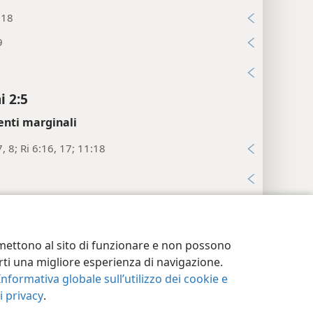
:18
9
i
 2:5
enti marginali
7, 8; Ri 6:16, 17; 11:18
i
 2:6
enti marginali
postazioni privacy
Accedi
JW.ORG
ermettono al sito di funzionare e non possono
11; Sl 62:12; Pr 24:12; Mt 16:27
terti una migliore esperienza di navigazione.
Informativa globale sull’utilizzo dei cookie e
i
 privacy
.
 2:7