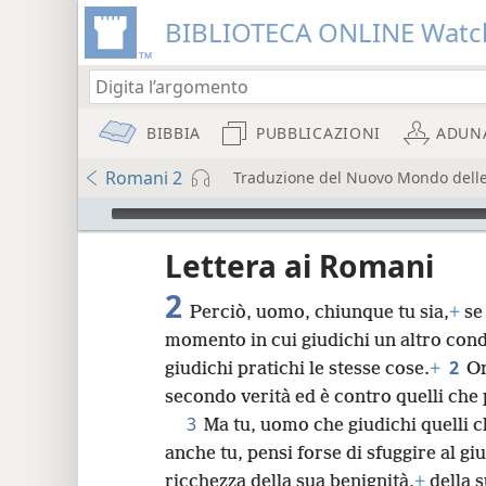
BIBLIOTECA ONLINE Watc
BIBBIA
PUBBLICAZIONI
ADUN
Romani 2
Traduzione del Nuovo Mondo delle S
Audio Player
re
Lettera ai Romani
2
Perciò, uomo, chiunque tu sia,
+
se 
momento in cui giudichi un altro conda
2
giudichi pratichi le stesse cose.
+
Or
secondo verità ed è contro quelli che 
8
3
Ma tu, uomo che giudichi quelli c
anche tu, pensi forse di sfuggire al gi
16
ricchezza della sua benignità,
+
della 