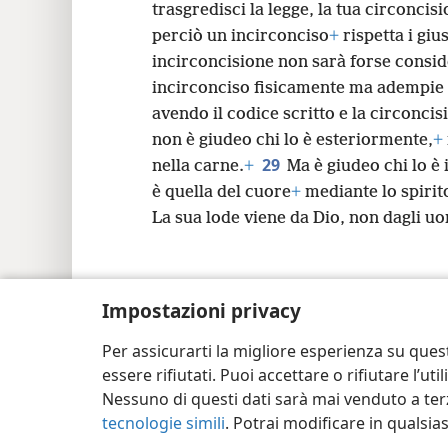
trasgredisci la legge, la tua circonci
perciò un incirconciso
+
rispetta i gius
incirconcisione non sarà forse consid
incirconciso fisicamente ma adempie l
avendo il codice scritto e la circoncis
non è giudeo chi lo è esteriormente,
+
29
nella carne.
+
Ma è giudeo chi lo è
è quella del cuore
+
mediante lo spirit
La sua lode viene da Dio, non dagli uo
Impostazioni privacy
Copyright
© 2026 Watch Tower Bible and Tra
Per assicurarti la migliore esperienza su ques
essere rifiutati. Puoi accettare o rifiutare l’u
Nessuno di questi dati sarà mai venduto a terz
tecnologie simili
. Potrai modificare in qualsi