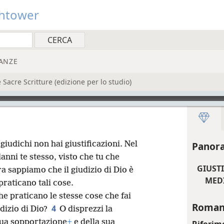
htower
ANZE
acre Scritture (edizione per lo studio)
giudichi non hai giustificazioni. Nel
Panora
nni te stesso, visto che tu che
GIUSTI
a sappiamo che il giudizio di Dio è
MEDI
praticano tali cose.
he praticano le stesse cose che fai
Romani
4
udizio di Dio?
O disprezzi la
sua sopportazione
+
e della sua
Riferim