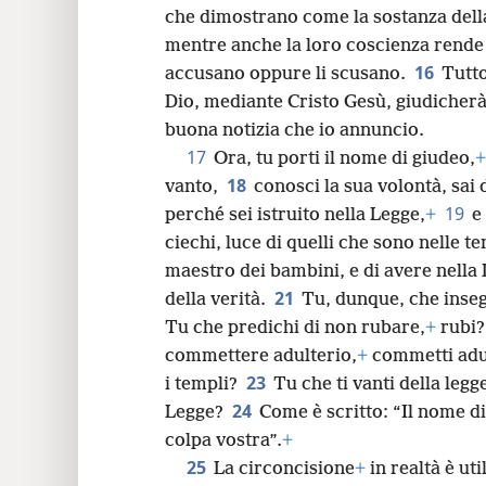
che dimostrano come la sostanza della 
mentre anche la loro coscienza rende 
16
accusano oppure li scusano.
Tutto
Dio, mediante Cristo Gesù, giudicherà 
buona notizia che io annuncio.
17
Ora, tu porti il nome di giudeo,
+
18
vanto,
conosci la sua volontà, sai 
19
perché sei istruito nella Legge,
+
e
ciechi, luce di quelli che sono nelle t
maestro dei bambini, e di avere nella
21
della verità.
Tu, dunque, che insegn
Tu che predichi di non rubare,
+
rubi
commettere adulterio,
+
commetti adult
23
i templi?
Tu che ti vanti della leg
24
Legge?
Come è scritto: “Il nome d
colpa vostra”.
+
25
La circoncisione
+
in realtà è uti