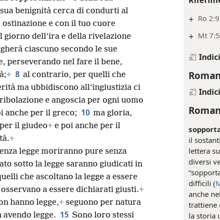
sua benignità cerca di condurti al
+
Ro 2:9
a ostinazione e con il tuo cuore
+
Mt 7:
l giorno dell’ira e della rivelazione
agherà ciascuno secondo le sue
Indic
he, perseverando nel fare il bene,
Romani
8
à;
+
al contrario, per quelli che
rità ma ubbidiscono all’ingiustizia ci
Indic
tribolazione e angoscia per ogni uomo
Romani
10
oi anche per il greco;
ma gloria,
per il giudeo
+
e poi anche per il
sopport
tà.
+
il sostan
lettera su
senza legge moriranno pure senza
diversi v
to sotto la legge saranno giudicati in
“sopporta
quelli che ascoltano la legge a essere
difficili (
M
a osservano a essere dichiarati giusti.
+
anche ne
non hanno legge,
+
seguono per natura
trattiene 
15
la storia
on avendo legge.
Sono loro stessi