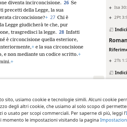
26
sione diventa incirconcisione.
Se
+
Isa 30
ti precetti della Legge, la sua
27
+
2Pt 3:
erata circoncisione?
+
Chi è
a Legge giudicherà te che, pur
Indic
28
ione, trasgredisci la legge.
Infatti
Romani
né è circoncisione quella esteriore,
 interiormente,
+
e la sua circoncisione
Riferim
o, e non mediante un codice scritto.
+
+
2Ts 1:
mini.
+
Indic
Romani
Riferim
ct Society of Pennsylvania
Condizioni d’uso
Informativa sulla privacy
Im
to sito, usiamo cookie e tecnologie simili. Alcuni cookie p
+
Gb 34:
tilizzo degli altri cookie, che usiamo al solo scopo di permet
i o usato per scopi commerciali. Per saperne di più, leggi l’
Indic
asi momento le impostazioni visitando la pagina
Impostazioni
Romani