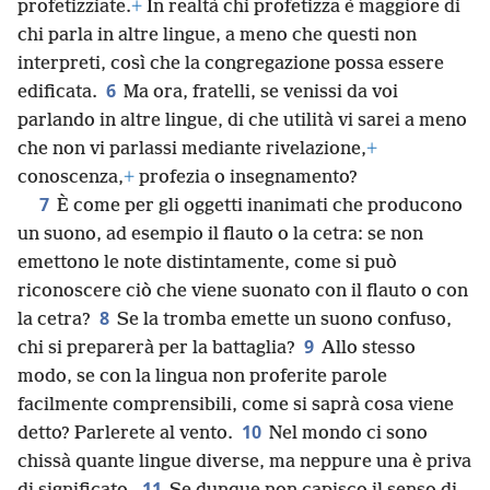
profetizziate.
+
In realtà chi profetizza è maggiore di
chi parla in altre lingue, a meno che questi non
interpreti, così che la congregazione possa essere
6
edificata.
Ma ora, fratelli, se venissi da voi
parlando in altre lingue, di che utilità vi sarei a meno
che non vi parlassi mediante rivelazione,
+
conoscenza,
+
profezia o insegnamento?
7
È come per gli oggetti inanimati che producono
un suono, ad esempio il flauto o la cetra: se non
emettono le note distintamente, come si può
riconoscere ciò che viene suonato con il flauto o con
8
la cetra?
Se la tromba emette un suono confuso,
9
chi si preparerà per la battaglia?
Allo stesso
modo, se con la lingua non proferite parole
facilmente comprensibili, come si saprà cosa viene
10
detto? Parlerete al vento.
Nel mondo ci sono
chissà quante lingue diverse, ma neppure una è priva
11