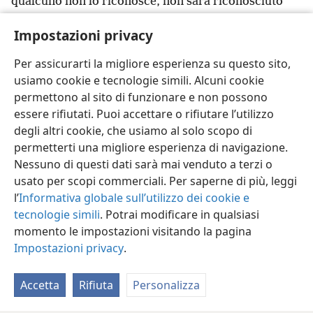
qualcuno non lo riconosce, non sarà riconosciuto
39
*
neppure lui.
Quindi, fratelli miei, cercate in
Impostazioni privacy
ogni modo di profetizzare,
+
ma non impedite di
40
parlare in altre lingue.
+
Comunque, tutto abbia
Per assicurarti la migliore esperienza su questo sito,
luogo dignitosamente e con ordine.
+
usiamo cookie e tecnologie simili. Alcuni cookie
permettono al sito di funzionare e non possono
essere rifiutati. Puoi accettare o rifiutare l’utilizzo
degli altri cookie, che usiamo al solo scopo di
permetterti una migliore esperienza di navigazione.
Italiano
Condividi
Impostazioni
Nessuno di questi dati sarà mai venduto a terzi o
Copyright
© 2026 Watch Tower Bible and Tract Society of Pennsylvania
usato per scopi commerciali. Per saperne di più, leggi
Condizioni d’uso
Informativa sulla privacy
Impostazioni privacy
Accedi
JW.ORG
l’
Informativa globale sull’utilizzo dei cookie e
tecnologie simili
. Potrai modificare in qualsiasi
momento le impostazioni visitando la pagina
Impostazioni privacy
.
Accetta
Rifiuta
Personalizza