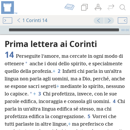
1 Corinti 14
Audio Player
00:00
Prima lettera ai Corinti
14
Perseguite l’amore, ma cercate in ogni modo di
*
ottenere
anche i doni dello spirito, e specialmente
2
quello della profezia.
+
Infatti chi parla in un’altra
lingua non parla agli uomini, ma a Dio, perché, anche
se espone sacri segreti
+
mediante lo spirito, nessuno
3
*
lo capisce.
+
Chi profetizza, invece, con le sue
4
parole edifica, incoraggia e consola gli uomini.
Chi
parla in un’altra lingua edifica sé stesso, ma chi
5
profetizza edifica la congregazione.
Vorrei che
tutti parlaste in altre lingue,
+
ma preferisco che