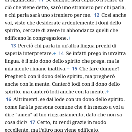
di significato.
Se dunque non capisco il senso di
ciò che viene detto, sarò uno straniero per chi parla,
12
e chi parla sarà uno straniero per me.
Così anche
voi, visto che desiderate ardentemente i doni dello
spirito, cercate di avere in abbondanza quelli che
edificano la congregazione.
+
13
Perciò chi parla in un’altra lingua preghi di
14
saperla interpretare.
+
Se infatti prego in un’altra
lingua, è il mio dono dello spirito che prega, ma la
15
mia mente rimane inattiva.
+
Che fare dunque?
Pregherò con il dono dello spirito, ma pregherò
anche con la mente. Canterò lodi con il dono dello
spirito, ma canterò lodi anche con la mente.
+
16
Altrimenti, se dai lode con un dono dello spirito,
come farà la persona comune che è in mezzo a voi a
dire “amen” al tuo ringraziamento, dato che non sa
17
cosa dici?
Certo, tu rendi grazie in modo
eccellente, ma l’altro non viene edificato.