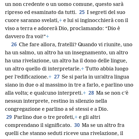
un non credente o un uomo comune, questo sarà
25
ripreso ed esaminato da tutti.
I segreti del suo
cuore saranno svelati,
+
e lui si inginocchierà con il
viso a terra e adorerà Dio, proclamando: “Dio è
davvero fra voi!”
+
26
Che fare allora, fratelli? Quando vi riunite, uno
ha un salmo, un altro ha un insegnamento, un altro
ha una rivelazione, un altro ha il dono delle lingue,
un altro quello di interpretarle.
+
Tutto abbia luogo
27
per l’edificazione.
+
Se si parla in un’altra lingua
siano in due o al massimo in tre a farlo, e parlino uno
28
alla volta; e qualcuno interpreti.
+
Ma se non c’è
nessun interprete, restino in silenzio nella
congregazione e parlino a sé stessi e a Dio.
29
Parlino due o tre profeti,
+
e gli altri
30
comprendano il significato.
Ma se un altro fra
quelli che stanno seduti riceve una rivelazione, il