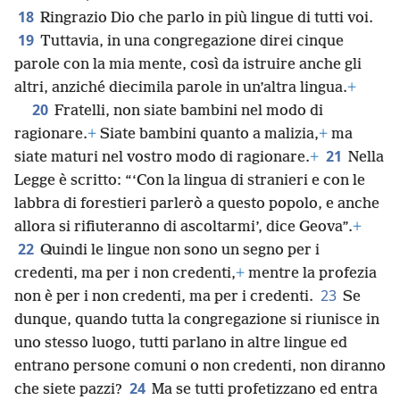
18
Ringrazio Dio che parlo in più lingue di tutti voi.
19
Tuttavia, in una congregazione direi cinque
parole con la mia mente, così da istruire anche gli
altri, anziché diecimila parole in un’altra lingua.
+
20
Fratelli, non siate bambini nel modo di
ragionare.
+
Siate bambini quanto a malizia,
+
ma
21
siate maturi nel vostro modo di ragionare.
+
Nella
Legge è scritto: “‘Con la lingua di stranieri e con le
labbra di forestieri parlerò a questo popolo, e anche
allora si rifiuteranno di ascoltarmi’, dice Geova”.
+
22
Quindi le lingue non sono un segno per i
credenti, ma per i non credenti,
+
mentre la profezia
23
non è per i non credenti, ma per i credenti.
Se
dunque, quando tutta la congregazione si riunisce in
uno stesso luogo, tutti parlano in altre lingue ed
entrano persone comuni o non credenti, non diranno
24
che siete pazzi?
Ma se tutti profetizzano ed entra