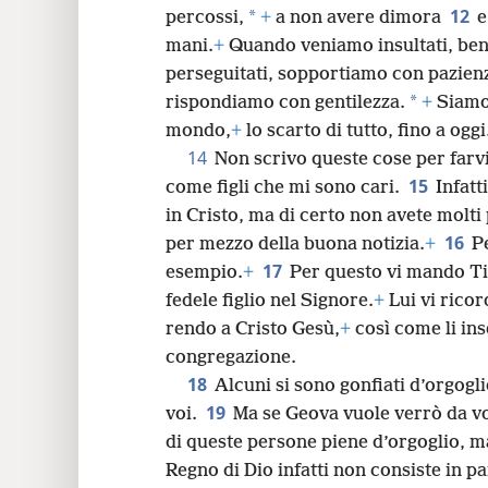
12
*
percossi,
+
a non avere dimora
e
mani.
+
Quando veniamo insultati, be
perseguitati, sopportiamo con pazien
*
rispondiamo con gentilezza.
+
Siamo 
mondo,
+
lo scarto di tutto, fino a oggi
14
Non scrivo queste cose per far
15
come figli che mi sono cari.
Infatt
in Cristo, ma di certo non avete molti 
16
per mezzo della buona notizia.
+
Pe
17
esempio.
+
Per questo vi mando T
fedele figlio nel Signore.
+
Lui vi ricor
rendo a Cristo Gesù,
+
così come li ins
congregazione.
18
Alcuni si sono gonfiati d’orgogl
19
voi.
Ma se Geova vuole verrò da voi
di queste persone piene d’orgoglio, m
Regno di Dio infatti non consiste in p