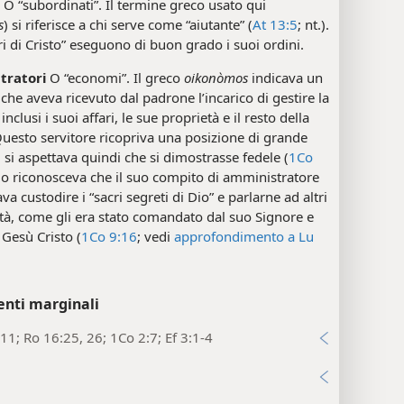
O “subordinati”. Il termine greco usato qui
s
) si riferisce a chi serve come “aiutante” (
At 13:5
; nt.).
ori di Cristo” eseguono di buon grado i suoi ordini.
tratori
O “economi”. Il greco
oikonòmos
indicava un
 che aveva ricevuto dal padrone l’incarico di gestire la
inclusi i suoi affari, le sue proprietà e il resto della
Questo servitore ricopriva una posizione di grande
ci si aspettava quindi che si dimostrasse fedele (
1Co
lo riconosceva che il suo compito di amministratore
a custodire i “sacri segreti di Dio” e parlarne ad altri
tà, come gli era stato comandato dal suo Signore e
Gesù Cristo (
1Co 9:16
; vedi
approfondimento a Lu
enti marginali
11; Ro 16:25, 26; 1Co 2:7; Ef 3:1-4
i