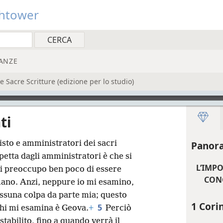
htower
ANZE
Sacre Scritture (edizione per lo studio)
ti
isto e amministratori dei sacri
Panora
spetta dagli amministratori è che si
L’IMP
i preoccupo ben poco di essere
CON
mano. Anzi, neppure io mi esamino,
ssuna colpa da parte mia; questo
1 Corin
5
Chi mi esamina è Geova.
+
Perciò
tabilito, fino a quando verrà il