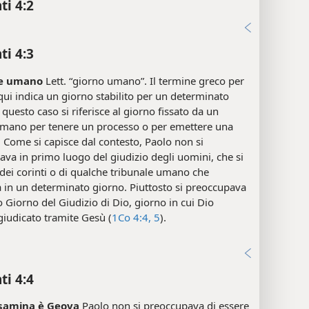
ti 4:2
i
ti 4:3
le umano
Lett. “giorno umano”. Il termine greco per
qui indica un giorno stabilito per un determinato
 questo caso si riferisce al giorno fissato da un
umano per tenere un processo o per emettere una
 Come si capisce dal contesto, Paolo non si
va in primo luogo del giudizio degli uomini, che si
 dei corinti o di qualche tribunale umano che
 in un determinato giorno. Piuttosto si preoccupava
o Giorno del Giudizio di Dio, giorno in cui Dio
iudicato tramite Gesù (
1Co 4:4, 5
).
i
ti 4:4
esamina è Geova
Paolo non si preoccupava di essere