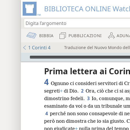
BIBLIOTECA ONLINE Watc
BIBBIA
PUBBLICAZIONI
ADUN
1 Corinti 4
Traduzione del Nuovo Mondo delle 
Audio Player
re
Prima lettera ai Corin
4
Ognuno ci consideri servitori di Cr
2
segreti
+
di Dio.
Ora, ciò che ci si a
3
dimostrino fedeli.
Io, comunque, m
esaminato da voi o da un tribunale u
8
4
perché non sono consapevole di ne
però non dimostra che io sia giusto. 
16
non giudicate
+
nulla prima del tempo s