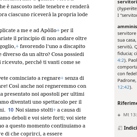
servitori
che è nascosto nelle tenebre e renderà
(
hyperète
lora ciascuno riceverà la propria lode
I “servit
amminis
pplicate a me e ad Apòllo
+
per il
servitore
riate il principio di non andare oltre
sua casa, 
servitù. 
goglio,
+
favorendo l’uno a discapito
fiducia; 
de diverso da un altro? Cosa possiedi
4:2
). Pao
i ricevuto, perché ti vanti come se
comportav
con fedel
Avete cominciato a regnare
+
senza di
Padrone, 
nare! Così anche noi regneremmo con
12:42
).
a presentato noi apostoli per ultimi
mo diventati uno spettacolo per il
Riferim
10
ni.
Noi siamo stolti
+
a causa di
+
Mt 13:
iamo deboli e voi siete forti; voi siete
no a questo momento continuiamo a
Indic
e di che coprirci, a essere