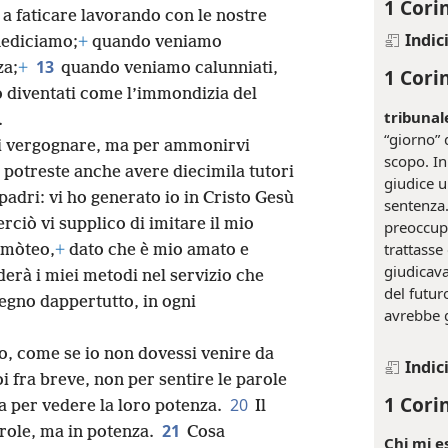
1 Corin
 a faticare lavorando con le nostre
Indic
nediciamo;
+
quando veniamo
13
za;
+
quando veniamo calunniati,
1 Corin
diventati come l’immondizia del
tribuna
.
“giorno” 
vi vergognare, ma per ammonirvi
scopo. In
i potreste anche avere diecimila tutori
giudice 
padri: vi ho generato io in Cristo Gesù
sentenza.
rciò vi supplico di imitare il mio
preoccupa
trattasse
imòteo,
+
dato che è mio amato e
giudicava
derà i miei metodi nel servizio che
del futur
egno dappertutto, in ogni
avrebbe g
io, come se io non dovessi venire da
Indic
 fra breve, non per sentire le parole
1 Corin
20
a per vedere la loro potenza.
Il
21
arole, ma in potenza.
Cosa
Chi mi 