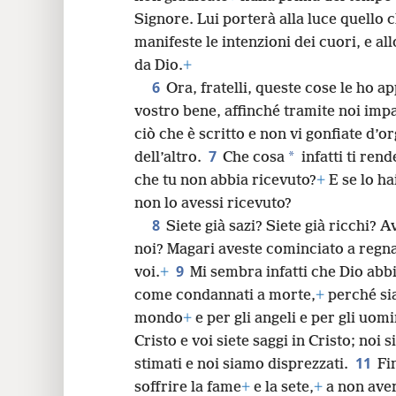
Signore. Lui porterà alla luce quello 
manifeste le intenzioni dei cuori, e al
da Dio.
+
6
Ora, fratelli, queste cose le ho a
vostro bene, affinché tramite noi impa
ciò che è scritto e non vi gonfiate d’or
7
*
dell’altro.
Che cosa
infatti ti ren
che tu non abbia ricevuto?
+
E se lo ha
non lo avessi ricevuto?
8
Siete già sazi? Siete già ricchi? 
noi? Magari aveste cominciato a reg
9
voi.
+
Mi sembra infatti che Dio abbi
come condannati a morte,
+
perché sia
mondo
+
e per gli angeli e per gli uomi
Cristo e voi siete saggi in Cristo; noi s
11
stimati e noi siamo disprezzati.
Fi
soffrire la fame
+
e la sete,
+
a non aver