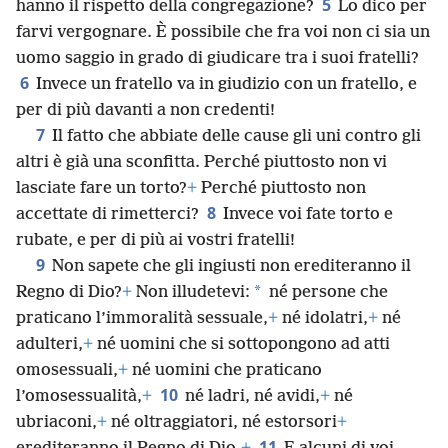
5
hanno il rispetto della congregazione?
Lo dico per
farvi vergognare. È possibile che fra voi non ci sia un
uomo saggio in grado di giudicare tra i suoi fratelli?
6
Invece un fratello va in giudizio con un fratello, e
per di più davanti a non credenti!
7
Il fatto che abbiate delle cause gli uni contro gli
altri è già una sconfitta. Perché piuttosto non vi
lasciate fare un torto?
+
Perché piuttosto non
8
accettate di rimetterci?
Invece voi fate torto e
rubate, e per di più ai vostri fratelli!
9
Non sapete che gli ingiusti non erediteranno il
*
Regno di Dio?
+
Non illudetevi:
né persone che
praticano l’immoralità sessuale,
+
né idolatri,
+
né
adulteri,
+
né uomini che si sottopongono ad atti
omosessuali,
+
né uomini che praticano
10
l’omosessualità,
+
né ladri, né avidi,
+
né
ubriaconi,
+
né oltraggiatori, né estorsori
+
11