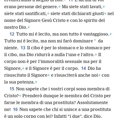
erediteranno il Regno di Dio.
+
E alcuni di voi
erano persone del genere.
+
Ma siete stati lavati,
+
siete stati santificati,
+
siete stati dichiarati giusti
+
nel
nome del Signore Gesù Cristo e con lo spirito del
nostro Dio.
+
12
Tutto mi è lecito, ma non tutto è vantaggioso.
+
*
Tutto mi è lecito, ma non mi farò dominare
da
13
niente.
Il cibo è per lo stomaco e lo stomaco per
il cibo, ma Dio ridurrà a nulla l’uno e l’altro.
+
Il
corpo non è per l’immoralità sessuale ma per il
14
Signore,
+
e il Signore è per il corpo.
Dio ha
risuscitato il Signore
+
e risusciterà anche noi
+
con
la sua potenza.
+
15
Non sapete che i vostri corpi sono membra di
Cristo?
+
Prenderò dunque le membra del Cristo per
farne le membra di una prostituta? Assolutamente
16
no!
Non sapete che chi si unisce a una prostituta
è un solo corpo con lei? Infatti “i due”, dice Dio,