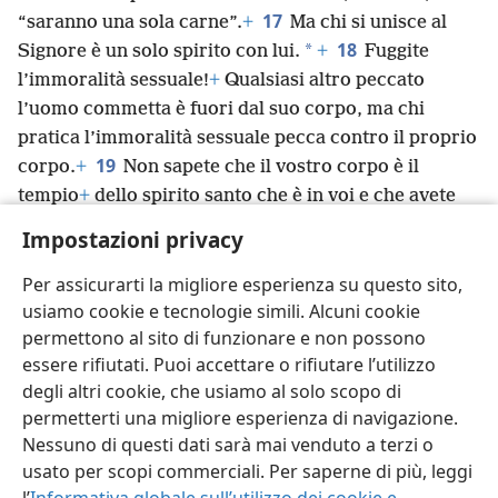
17
“saranno una sola carne”.
+
Ma chi si unisce al
18
*
Signore è un solo spirito con lui.
+
Fuggite
l’immoralità sessuale!
+
Qualsiasi altro peccato
l’uomo commetta è fuori dal suo corpo, ma chi
pratica l’immoralità sessuale pecca contro il proprio
19
corpo.
+
Non sapete che il vostro corpo è il
tempio
+
dello spirito santo che è in voi e che avete
ricevuto da Dio?
+
E voi non appartenete a voi
Impostazioni privacy
20
stessi,
+
visto che siete stati comprati a caro
prezzo.
+
Perciò glorificate Dio
+
nel vostro corpo.
+
Per assicurarti la migliore esperienza su questo sito,
usiamo cookie e tecnologie simili. Alcuni cookie
permettono al sito di funzionare e non possono
essere rifiutati. Puoi accettare o rifiutare l’utilizzo
degli altri cookie, che usiamo al solo scopo di
Italiano
Condividi
Impostazioni
permetterti una migliore esperienza di navigazione.
Copyright
© 2026 Watch Tower Bible and Tract Society of Pennsylvania
Nessuno di questi dati sarà mai venduto a terzi o
Condizioni d’uso
Informativa sulla privacy
Impostazioni privacy
usato per scopi commerciali. Per saperne di più, leggi
Accedi
JW.ORG