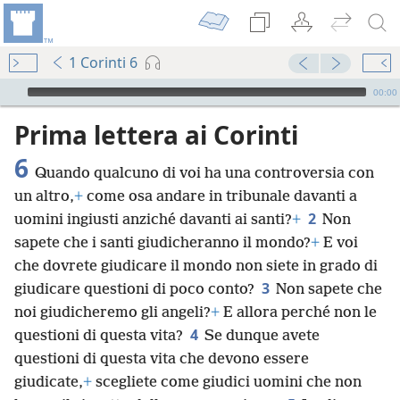
1 Corinti 6
Audio Player
00:00
Prima lettera ai Corinti
6
Quando qualcuno di voi ha una controversia con
un altro,
+
come osa andare in tribunale davanti a
2
uomini ingiusti anziché davanti ai santi?
+
Non
sapete che i santi giudicheranno il mondo?
+
E voi
che dovrete giudicare il mondo non siete in grado di
3
giudicare questioni di poco conto?
Non sapete che
noi giudicheremo gli angeli?
+
E allora perché non le
4
questioni di questa vita?
Se dunque avete
questioni di questa vita che devono essere
giudicate,
+
scegliete come giudici uomini che non