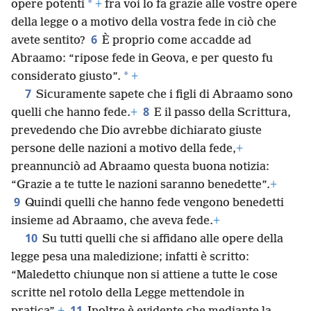
*
opere potenti
+
fra voi lo fa grazie alle vostre opere
della legge o a motivo della vostra fede in ciò che
6
avete sentito?
È proprio come accadde ad
Abraamo: “ripose fede in Geova, e per questo fu
*
considerato giusto”.
+
7
Sicuramente sapete che i figli di Abraamo sono
8
quelli che hanno fede.
+
E il passo della Scrittura,
prevedendo che Dio avrebbe dichiarato giuste
persone delle nazioni a motivo della fede,
+
preannunciò ad Abraamo questa buona notizia:
“Grazie a te tutte le nazioni saranno benedette”.
+
9
Quindi quelli che hanno fede vengono benedetti
insieme ad Abraamo, che aveva fede.
+
10
Su tutti quelli che si affidano alle opere della
legge pesa una maledizione; infatti è scritto:
“Maledetto chiunque non si attiene a tutte le cose
scritte nel rotolo della Legge mettendole in
11