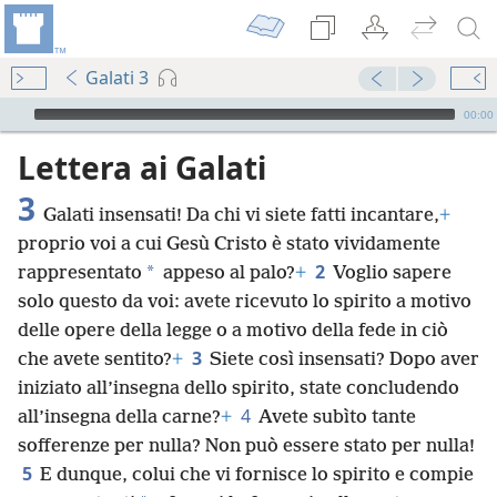
Galati 3
Audio Player
00:00
Lettera ai Galati
3
Galati insensati! Da chi vi siete fatti incantare,
+
proprio voi a cui Gesù Cristo è stato vividamente
2
*
rappresentato
appeso al palo?
+
Voglio sapere
solo questo da voi: avete ricevuto lo spirito a motivo
delle opere della legge o a motivo della fede in ciò
3
che avete sentito?
+
Siete così insensati? Dopo aver
iniziato all’insegna dello spirito, state concludendo
4
all’insegna della carne?
+
Avete subìto tante
sofferenze per nulla? Non può essere stato per nulla!
5
E dunque, colui che vi fornisce lo spirito e compie