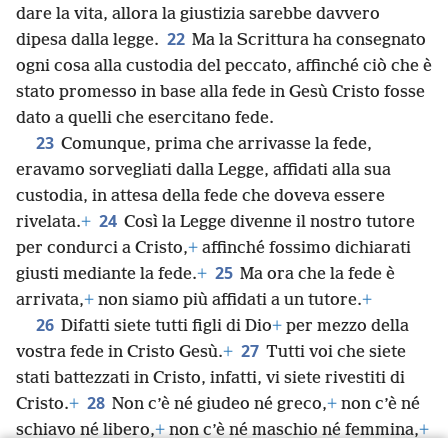
dare la vita, allora la giustizia sarebbe davvero
22
dipesa dalla legge.
Ma la Scrittura ha consegnato
ogni cosa alla custodia del peccato, affinché ciò che è
stato promesso in base alla fede in Gesù Cristo fosse
dato a quelli che esercitano fede.
23
Comunque, prima che arrivasse la fede,
eravamo sorvegliati dalla Legge, affidati alla sua
custodia, in attesa della fede che doveva essere
24
rivelata.
+
Così la Legge divenne il nostro tutore
per condurci a Cristo,
+
affinché fossimo dichiarati
25
giusti mediante la fede.
+
Ma ora che la fede è
arrivata,
+
non siamo più affidati a un tutore.
+
26
Difatti siete tutti figli di Dio
+
per mezzo della
27
vostra fede in Cristo Gesù.
+
Tutti voi che siete
stati battezzati in Cristo, infatti, vi siete rivestiti di
28
Cristo.
+
Non c’è né giudeo né greco,
+
non c’è né
schiavo né libero,
+
non c’è né maschio né femmina,
+