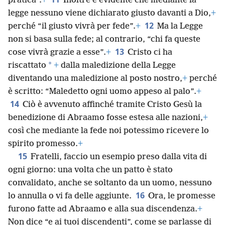
pratica”.
+
Inoltre è evidente che mediante la
legge nessuno viene dichiarato giusto davanti a Dio,
+
12
perché “il giusto vivrà per fede”.
+
Ma la Legge
non si basa sulla fede; al contrario, “chi fa queste
13
cose vivrà grazie a esse”.
+
Cristo ci ha
*
riscattato
+
dalla maledizione della Legge
diventando una maledizione al posto nostro,
+
perché
è scritto: “Maledetto ogni uomo appeso al palo”.
+
14
Ciò è avvenuto affinché tramite Cristo Gesù la
benedizione di Abraamo fosse estesa alle nazioni,
+
così che mediante la fede noi potessimo ricevere lo
spirito promesso.
+
15
Fratelli, faccio un esempio preso dalla vita di
ogni giorno: una volta che un patto è stato
convalidato, anche se soltanto da un uomo, nessuno
16
lo annulla o vi fa delle aggiunte.
Ora, le promesse
furono fatte ad Abraamo e alla sua discendenza.
+
Non dice “e ai tuoi discendenti”, come se parlasse di