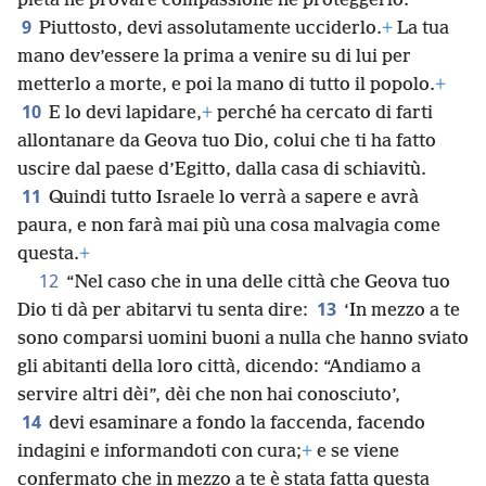
pietà né provare compassione né proteggerlo.
9
Piuttosto, devi assolutamente ucciderlo.
+
La tua
mano dev’essere la prima a venire su di lui per
metterlo a morte, e poi la mano di tutto il popolo.
+
10
E lo devi lapidare,
+
perché ha cercato di farti
allontanare da Geova tuo Dio, colui che ti ha fatto
uscire dal paese d’Egitto, dalla casa di schiavitù.
11
Quindi tutto Israele lo verrà a sapere e avrà
paura, e non farà mai più una cosa malvagia come
questa.
+
12
“Nel caso che in una delle città che Geova tuo
13
Dio ti dà per abitarvi tu senta dire:
‘In mezzo a te
sono comparsi uomini buoni a nulla che hanno sviato
gli abitanti della loro città, dicendo: “Andiamo a
servire altri dèi”, dèi che non hai conosciuto’,
14
devi esaminare a fondo la faccenda, facendo
indagini e informandoti con cura;
+
e se viene
confermato che in mezzo a te è stata fatta questa