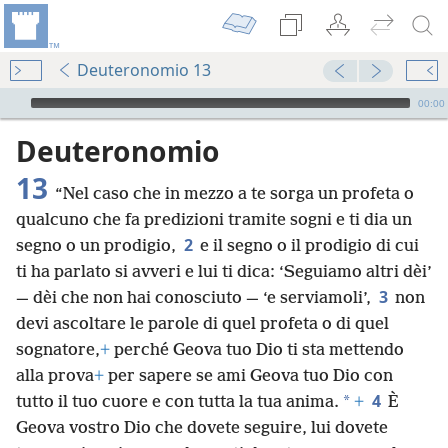
Deuteronomio 13
Audio Player
00:00
Deuteronomio
13
“Nel caso che in mezzo a te sorga un profeta o
qualcuno che fa predizioni tramite sogni e ti dia un
2
segno o un prodigio,
e il segno o il prodigio di cui
ti ha parlato si avveri e lui ti dica: ‘Seguiamo altri dèi’
3
— dèi che non hai conosciuto — ‘e serviamoli’,
non
devi ascoltare le parole di quel profeta o di quel
sognatore,
+
perché Geova tuo Dio ti sta mettendo
alla prova
+
per sapere se ami Geova tuo Dio con
4
*
tutto il tuo cuore e con tutta la tua anima.
+
È
Geova vostro Dio che dovete seguire, lui dovete