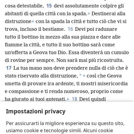
15
cosa detestabile,
devi assolutamente colpire gli
abitanti di quella città con la spada.
+
Destinerai alla
distruzione
+
con la spada la città e tutto ciò che vi si
16
trova, incluso il bestiame.
Devi poi radunare
tutto il bottino in mezzo alla sua piazza e dare alle
fiamme la città, e tutto il suo bottino sarà come
un’offerta a Geova tuo Dio. Essa diventerà un cumulo
di rovine per sempre. Non sarà mai più ricostruita.
17
La tua mano non deve prendere nulla di ciò che è
*
stato riservato alla distruzione,
+
così che Geova
smetta di provare ira ardente, ti mostri misericordia
e compassione e ti renda numeroso, proprio come
18
ha giurato ai tuoi antenati.
+
Devi quindi
*
ubbidire
a Geova tuo Dio osservando tutti i suoi
Impostazioni privacy
comandamenti che oggi ti do, facendo così ciò che è
giusto agli occhi di Geova tuo Dio.
+
Per assicurarti la migliore esperienza su questo sito,
usiamo cookie e tecnologie simili. Alcuni cookie