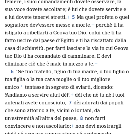
temere, i suoi comandamenti dovete osservare, la
sua voce dovete ascoltare; è lui che dovete servire e
5
a lui dovete tenervi stretti.
+
Ma quel profeta o quel
sognatore dev’essere messo a morte,
+
perché ti ha
istigato a ribellarti a Geova tuo Dio, colui che ti ha
fatto uscire dal paese d’Egitto e ti ha riscattato dalla
casa di schiavitù, per farti lasciare la via in cui Geova
tuo Dio ti ha comandato di camminare. E devi
eliminare ciò che è male in mezzo a te.
+
6
“Se tuo fratello, figlio di tua madre, o tuo figlio o
tua figlia o la tua cara moglie o il tuo migliore
*
amico
tentasse in segreto di sviarti, dicendo:
‘Andiamo a servire altri dèi’,
+
dèi che né tu né i tuoi
7
antenati avete conosciuto,
dèi adorati dai popoli
che sono attorno a te, vicini o lontani, da
8
un’estremità all’altra del paese,
non farti
convincere e non ascoltarlo;
+
non devi mostrargli