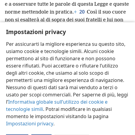
e a osservare tutte le parole di questa Legge e queste
20
norme mettendole in pratica.
+
Così il suo cuore
non si esalterà al di sopra dei suoi fratelli e lui non
devierà da questi comandamenti né a destra né a
Impostazioni privacy
sinistra, in modo da rimanere a lungo a capo del suo
regno, lui e i suoi figli, in mezzo a Israele.
Per assicurarti la migliore esperienza su questo sito,
usiamo cookie e tecnologie simili. Alcuni cookie
permettono al sito di funzionare e non possono
essere rifiutati. Puoi accettare o rifiutare l’utilizzo
degli altri cookie, che usiamo al solo scopo di
Italiano
Condividi
Impostazioni
permetterti una migliore esperienza di navigazione.
Copyright
© 2026 Watch Tower Bible and Tract Society of Pennsylvania
Nessuno di questi dati sarà mai venduto a terzi o
Condizioni d’uso
Informativa sulla privacy
Impostazioni privacy
usato per scopi commerciali. Per saperne di più, leggi
Accedi
JW.ORG
l’
Informativa globale sull’utilizzo dei cookie e
tecnologie simili
. Potrai modificare in qualsiasi
momento le impostazioni visitando la pagina
Impostazioni privacy
.