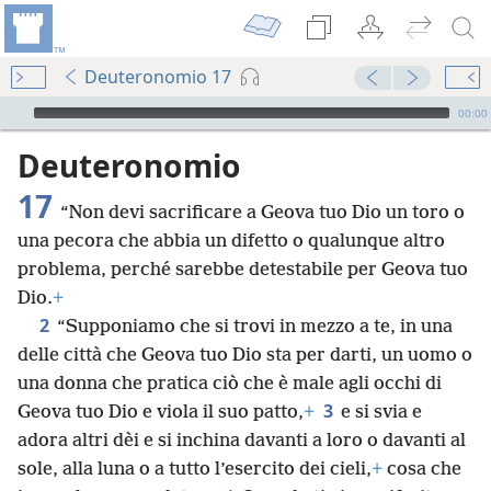
Deuteronomio 17
Audio Player
00:00
Deuteronomio
17
“Non devi sacrificare a Geova tuo Dio un toro o
una pecora che abbia un difetto o qualunque altro
problema, perché sarebbe detestabile per Geova tuo
Dio.
+
2
“Supponiamo che si trovi in mezzo a te, in una
delle città che Geova tuo Dio sta per darti, un uomo o
una donna che pratica ciò che è male agli occhi di
3
Geova tuo Dio e viola il suo patto,
+
e si svia e
adora altri dèi e si inchina davanti a loro o davanti al
sole, alla luna o a tutto l’esercito dei cieli,
+
cosa che