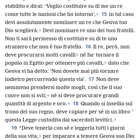
stabilito e dirai: ‘Voglio costituire su di me un re
15
come tutte le nazioni che ho intorno’,
+
in tal caso
devi assolutamente nominare un re che Geova tuo
Dio sceglierà.
+
Devi nominare re uno dei tuoi fratelli.
Non ti sarà permesso di costituire su di te uno
16
straniero che non è tuo fratello.
Il re, però, non
deve procurarsi molti cavalli
+
né far tornare il
popolo in Egitto per ottenere più cavalli,
+
dato che
Geova vi ha detto: ‘Non dovete mai più tornare
17
indietro percorrendo questa via’.
Non deve
nemmeno prendersi molte mogli, così che il suo
cuore non si svii;
+
né si deve procurare grandi
18
quantità di argento e oro.
+
Quando si insedia sul
*
trono del suo regno, deve copiare per sé in un libro
questa Legge custodita dai sacerdoti levitici.
+
19
“Deve tenerla con sé e leggerla tutti i giorni
della sua vita,
+
per imparare a temere Geova suo Dio