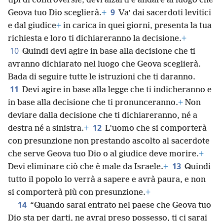
tipi di controversie, devi alzarti e andare al luogo che
9
Geova tuo Dio sceglierà.
+
Va’ dai sacerdoti levitici
e dal giudice
+
in carica in quei giorni, presenta la tua
richiesta e loro ti dichiareranno la decisione.
+
10
Quindi devi agire in base alla decisione che ti
avranno dichiarato nel luogo che Geova sceglierà.
Bada di seguire tutte le istruzioni che ti daranno.
11
Devi agire in base alla legge che ti indicheranno e
in base alla decisione che ti pronunceranno.
+
Non
deviare dalla decisione che ti dichiareranno, né a
12
destra né a sinistra.
+
L’uomo che si comporterà
con presunzione non prestando ascolto al sacerdote
che serve Geova tuo Dio o al giudice deve morire.
+
13
Devi eliminare ciò che è male da Israele.
+
Quindi
tutto il popolo lo verrà a sapere e avrà paura, e non
si comporterà più con presunzione.
+
14
“Quando sarai entrato nel paese che Geova tuo
Dio sta per darti, ne avrai preso possesso, ti ci sarai