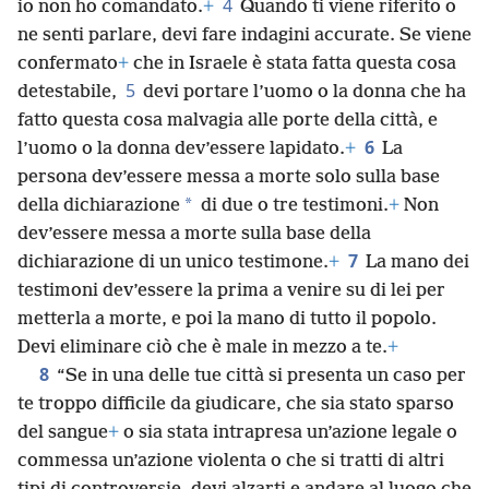
4
io non ho comandato.
+
Quando ti viene riferito o
ne senti parlare, devi fare indagini accurate. Se viene
confermato
+
che in Israele è stata fatta questa cosa
5
detestabile,
devi portare l’uomo o la donna che ha
fatto questa cosa malvagia alle porte della città, e
6
l’uomo o la donna dev’essere lapidato.
+
La
persona dev’essere messa a morte solo sulla base
*
della dichiarazione
di due o tre testimoni.
+
Non
dev’essere messa a morte sulla base della
7
dichiarazione di un unico testimone.
+
La mano dei
testimoni dev’essere la prima a venire su di lei per
metterla a morte, e poi la mano di tutto il popolo.
Devi eliminare ciò che è male in mezzo a te.
+
8
“Se in una delle tue città si presenta un caso per
te troppo difficile da giudicare, che sia stato sparso
del sangue
+
o sia stata intrapresa un’azione legale o
commessa un’azione violenta o che si tratti di altri