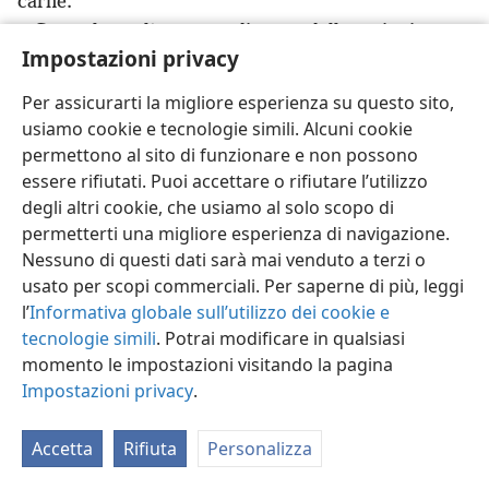
carne.
Se qualcun altro pensa di avere delle ragioni per
Impostazioni privacy
riporre fiducia nella carne, io ne ho di più:
5
circonciso l’ottavo giorno,
+
della nazione
Per assicurarti la migliore esperienza su questo sito,
d’Israele, della tribù di Beniamino, ebreo nato da
usiamo cookie e tecnologie simili. Alcuni cookie
6
ebrei;
+
quanto alla legge, fariseo;
+
quanto allo
permettono al sito di funzionare e non possono
zelo, persecutore della congregazione;
+
quanto alla
essere rifiutati. Puoi accettare o rifiutare l’utilizzo
giustizia che deriva dalla legge, uno che si era
degli altri cookie, che usiamo al solo scopo di
7
dimostrato irreprensibile.
Eppure le cose che per
permetterti una migliore esperienza di navigazione.
*
me erano guadagni le ho considerate una perdita
a
Nessuno di questi dati sarà mai venduto a terzi o
8
usato per scopi commerciali. Per saperne di più, leggi
motivo del Cristo.
+
Anzi, ritengo che tutto sia una
l’
Informativa globale sull’utilizzo dei cookie e
perdita di fronte all’ineguagliabile valore della
tecnologie simili
. Potrai modificare in qualsiasi
conoscenza di Cristo Gesù mio Signore. A motivo
momento le impostazioni visitando la pagina
suo ho accettato di perdere tutto, e considero tutto
Impostazioni privacy
.
un mucchio di rifiuti per poter guadagnare Cristo
9
ed essere trovato unito a lui, non grazie alla mia
Accetta
Rifiuta
Personalizza
propria giustizia che deriva dall’osservanza della
Legge, ma grazie alla giustizia che nasce dalla fede
+