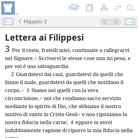
Filippesi 3
Lettera ai Filippesi
3
Per il resto, fratelli miei, continuate a rallegrarvi
nel Signore.
+
Scrivervi le stesse cose non mi pesa, e
per voi è una salvaguardia.
2
Guardatevi dai cani, guardatevi da quelli che
fanno il male, guardatevi da quelli che mutilano il
3
corpo.
+
Siamo noi quelli con la vera
circoncisione,
+
noi che rendiamo sacro servizio
mediante lo spirito di Dio, che abbiamo il nostro
motivo di vanto in Cristo Gesù
+
e non riponiamo la
4
nostra fiducia nella carne;
eppure io avrei
indubbiamente ragione di riporre la mia fiducia nella