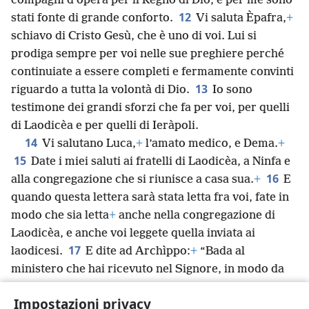
compagni d’opera per il Regno di Dio, e per me sono
12
stati fonte di grande conforto.
Vi saluta Èpafra,
+
schiavo di Cristo Gesù, che è uno di voi. Lui si
prodiga sempre per voi nelle sue preghiere perché
continuiate a essere completi e fermamente convinti
13
riguardo a tutta la volontà di Dio.
Io sono
testimone dei grandi sforzi che fa per voi, per quelli
di Laodicèa e per quelli di Ieràpoli.
14
Vi salutano Luca,
+
l’amato medico, e Dema.
+
15
Date i miei saluti ai fratelli di Laodicèa, a Ninfa e
16
alla congregazione che si riunisce a casa sua.
+
E
quando questa lettera sarà stata letta fra voi, fate in
modo che sia letta
+
anche nella congregazione di
Laodicèa, e anche voi leggete quella inviata ai
17
laodicesi.
E dite ad Archìppo:
+
“Bada al
ministero che hai ricevuto nel Signore, in modo da
compierlo pienamente”.
Impostazioni privacy
18
Questo è il saluto scritto di mio pugno, da me,