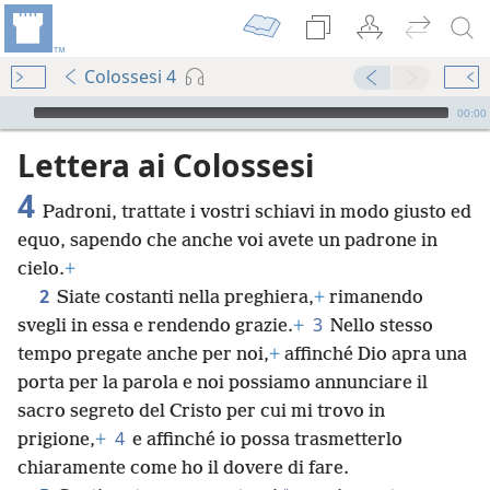
Colossesi 4
Audio Player
00:00
Lettera ai Colossesi
4
Padroni, trattate i vostri schiavi in modo giusto ed
equo, sapendo che anche voi avete un padrone in
cielo.
+
2
Siate costanti nella preghiera,
+
rimanendo
3
svegli in essa e rendendo grazie.
+
Nello stesso
tempo pregate anche per noi,
+
affinché Dio apra una
porta per la parola e noi possiamo annunciare il
sacro segreto del Cristo per cui mi trovo in
4
prigione,
+
e affinché io possa trasmetterlo
chiaramente come ho il dovere di fare.