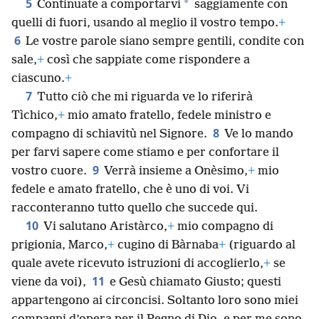
5
*
Continuate a comportarvi
saggiamente con
quelli di fuori, usando al meglio il vostro tempo.
+
6
Le vostre parole siano sempre gentili, condite con
sale,
+
così che sappiate come rispondere a
ciascuno.
+
7
Tutto ciò che mi riguarda ve lo riferirà
Tìchico,
+
mio amato fratello, fedele ministro e
8
compagno di schiavitù nel Signore.
Ve lo mando
per farvi sapere come stiamo e per confortare il
9
vostro cuore.
Verrà insieme a Onèsimo,
+
mio
fedele e amato fratello, che è uno di voi. Vi
racconteranno tutto quello che succede qui.
10
Vi salutano Aristàrco,
+
mio compagno di
prigionia, Marco,
+
cugino di Bàrnaba
+
(riguardo al
quale avete ricevuto istruzioni di accoglierlo,
+
se
11
viene da voi),
e Gesù chiamato Giusto; questi
appartengono ai circoncisi. Soltanto loro sono miei