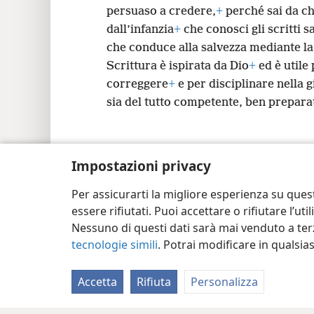
persuaso a credere,
+
perché sai da ch
dall’infanzia
+
che conosci gli scritti sa
che conduce alla salvezza mediante la
Scrittura è ispirata da Dio
+
ed è utile
correggere
+
e per disciplinare nella g
sia del tutto competente, ben prepara
Impostazioni privacy
Copyright
© 2026 Watch Tower Bible and Tra
Per assicurarti la migliore esperienza su ques
essere rifiutati. Puoi accettare o rifiutare l’u
Nessuno di questi dati sarà mai venduto a terz
tecnologie simili
. Potrai modificare in qualsi
Accetta
Rifiuta
Personalizza