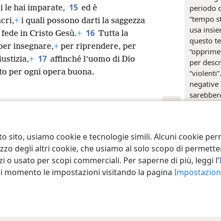
15
periodo 
i le hai imparate,
ed è
“tempo st
cri,
+
i quali possono darti la saggezza
usa insi
16
 fede in Cristo Gesù.
+
Tutta la
questo te
 per insegnare,
+
per riprendere, per
“opprime
17
iustizia,
+
affinché l’uomo di Dio
per desc
to per ogni opera buona.
“violenti
negative 
sarebbero
“tempi str
ct Society of Pennsylvania
Condizioni d’uso
Informativa sulla privacy
Im
Riferim
to sito, usiamo cookie e tecnologie simili. Alcuni cookie p
tilizzo degli altri cookie, che usiamo al solo scopo di permet
+
Mt 24:
i o usato per scopi commerciali. Per saperne di più, leggi l’
Indic
asi momento le impostazioni visitando la pagina
Impostazioni
2 Timo
gli uomi
qui reso 