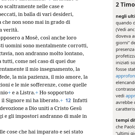
2 Timo
o scaltramente nelle case e
ccati, in balìa di vari desideri,
negli ult
 che non sono mai in grado di
quando di
(Vedi an
 verità.
doveva an
opposero a Mosè, così anche loro
giorni” de
sti uomini sono mentalmente corrotti,
presenza 
tavia, non andranno molto lontano,
profetizz
a tutti, come nel caso di quei due
iniziati 
fosse stat
tentamente il mio insegnamento, la
approfon
 fede, la mia pazienza, il mio amore, la
elencando
ioni e le mie sofferenze, come quelle
contrasse
ònio
+
e a Listra.
+
Ho sopportato
vedi
app
12
 il Signore mi ha liberato.
+
Infatti
avrebbe c
 devozione a Dio uniti a Cristo Gesù
caratteris
i e gli impostori andranno di male in
tempi dif
che Paolo
e cose che hai imparato e sei stato
“ultimi g