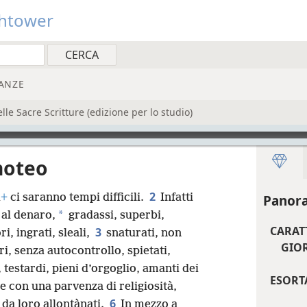
htower
ANZE
e Sacre Scritture (edizione per lo studio)
moteo
2
i
+
ci saranno tempi difficili.
Infatti
Panora
*
 al denaro,
gradassi, superbi,
CARAT
3
i, ingrati, sleali,
snaturati, non
GIOR
i, senza autocontrollo, spietati,
, testardi, pieni d’orgoglio, amanti dei
ESORT
 con una parvenza di religiosità,
6
da loro allontànati.
In mezzo a