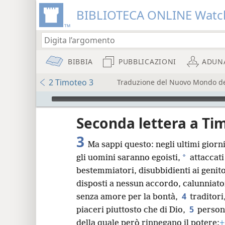
BIBLIOTECA ONLINE Watc
BIBBIA
PUBBLICAZIONI
ADUN
2 Timoteo 3
Traduzione del Nuovo Mondo dell
Audio Player
re
Seconda lettera a Ti
3
Ma sappi questo: negli ultimi giorn
*
gli uomini saranno egoisti,
attaccati
bestemmiatori, disubbidienti ai genitor
disposti a nessun accordo, calunniator
8
4
senza amore per la bontà,
traditori
5
piaceri piuttosto che di Dio,
persone
16
della quale però rinnegano il potere;
+