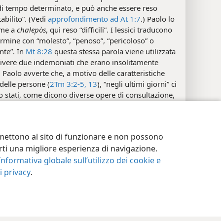
di tempo determinato, e può anche essere reso
abilito”. (Vedi
approfondimento ad At 1:7
.) Paolo lo
eme a
chalepòs
, qui reso “difficili”. I lessici traducono
rmine con “molesto”, “penoso”, “pericoloso” o
nte”. In
Mt 8:28
questa stessa parola viene utilizzata
rivere due indemoniati che erano insolitamente
”. Paolo avverte che, a motivo delle caratteristiche
delle persone (
2Tm 3:2-5,
13
), “negli ultimi giorni” ci
 stati, come dicono diverse opere di consultazione,
essanti” o “difficili da sopportare, gestire, affrontare”.
postazioni privacy
Accedi
JW.ORG
enti marginali
ermettono al sito di funzionare e non possono
terti una migliore esperienza di navigazione.
3; 1Tm 4:1; 2Pt 3:3; Gda 17, 18
Informativa globale sull’utilizzo dei cookie e
i
 privacy
.
teo 3:2
ni saranno
O “le persone saranno”. Il termine greco
“uomini” spesso si riferisce agli esseri umani in