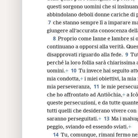
questi sorgono uomini che si insinuan
abbindolano deboli donne cariche di pe
7
che stanno sempre lì a imparare ma
giungere all’accurata conoscenza della
8
Proprio come Ianne e Iambre si 
continuano a opporsi alla verità. Que
9
disapprovati riguardo alla fede.
Tut
perché la loro follia sarà chiarissima 
10
uomini.
+
Tu invece hai seguito at
mia condotta,
+
i miei obiettivi, la mia
11
mia perseveranza,
le mie persecuz
che ho affrontato ad Antiòchia,
+
a Ic
queste persecuzioni, e da tutte quante
tutti quelli che desiderano vivere con
13
saranno perseguitati.
+
Ma i malvag
peggio, sviando ed essendo sviati.
+
14
Tu, comunque, rimani fermo nell