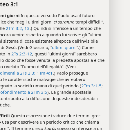
teo 3:1
imi giorni
In questo versetto Paolo usa il futuro
ce che “negli ultimi giorni
ci saranno
tempi difficili”.
che
2Tm 3:2,
13
.) Quindi si riferisce a un tempo che
cora venire rispetto a quando lui scrive: gli “ultimi
l sistema di cose esistente all’epoca dell’invisibile
di Gesù. (Vedi Glossario, “
ultimi giorni
”.) Come
ato in
2Ts 2:3-12
, questi “ultimi giorni” sarebbero
solo dopo che fosse venuta la predetta apostasia e che
o rivelato “l’uomo dell’illegalità”. (Vedi
dimenti a 2Ts 2:3;
1Tm 4:1
.) Paolo prosegue
 le caratteristiche malvagie che avrebbero
gnato la società umana di quel periodo (
2Tm 3:1-5
;
rofondimento a 2Tm 3:5
). La grande apostasia
ontribuito alla diffusione di queste indesiderabili
tiche.
ficili
Questa espressione traduce due termini greci
 usa per descrivere un periodo critico che chiama
iorni”. Il termine greco
kairòs
spesso si riferisce a un