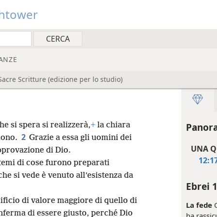
htower
ANZE
cre Scritture (edizione per lo studio)
he si spera si realizzerà,
+
la chiara
Panora
2
dono.
Grazie a essa gli uomini dei
UNA Q
pprovazione di Dio.
12:1
emi di cose furono preparati
che si vede è venuto all’esistenza da
Ebrei 
ificio di valore maggiore di quello di
La fede
Q
onferma di essere giusto, perché Dio
ha rassic