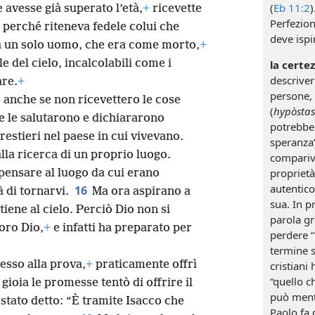
(
Eb 11:2
)
avesse già superato l’età,
+
ricevette
Perfezion
 perché riteneva fedele colui che
deve ispir
a un solo uomo, che era come morto,
+
 del cielo, incalcolabili come i
la certez
descriver
are.
+
persone, 
, anche se non ricevettero le cose
(
hypòstas
e le salutarono e dichiararono
potrebbe 
restieri nel paese in cui vivevano.
speranza”
lla ricerca di un proprio luogo.
compariva
proprietà
pensare al luogo da cui erano
autentico
16
à di tornarvi.
Ma ora aspirano a
sua. In p
iene al cielo. Perciò Dio non si
parola gr
oro Dio,
+
e infatti ha preparato per
perdere “l
termine s
sso alla prova,
+
praticamente offrì
cristiani
“quello c
ioia le promesse tentò di offrire il
può menti
 stato detto: “È tramite Isacco che
Paolo fa 