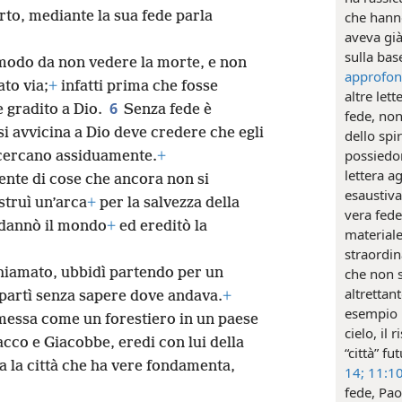
to, mediante la sua fede parla
che hanno
aveva già
sulla bas
 modo da non vedere la morte, e non
approfo
ato via;
+
infatti prima che fosse
altre let
6
e gradito a Dio.
Senza fede è
fede, non
si avvicina a Dio deve credere che egli
dello spir
possiedon
 cercano assiduamente.
+
lettera a
ente di cose che ancora non si
esaustiva
struì un’arca
+
per la salvezza della
vera fede
ndannò il mondo
+
ed ereditò la
materiale
straordina
iamato, ubbidì partendo per un
che non s
altrettant
 partì senza sapere dove andava.
+
esempio p
omessa come un forestiero in un paese
cielo, il
cco e Giacobbe, eredi con lui della
“città” f
va la città che ha vere fondamenta,
14;
11:10
fede, Pao