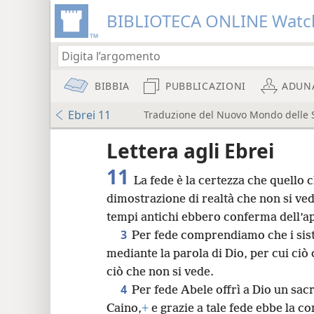
BIBLIOTECA ONLINE Watc
BIBBIA
PUBBLICAZIONI
ADUN
Ebrei 11
Traduzione del Nuovo Mondo delle Sa
re
Lettera agli Ebrei
11
La fede è la certezza che quello c
dimostrazione di realtà che non si ve
tempi antichi ebbero conferma dell’a
3
Per fede comprendiamo che i sist
8
mediante la parola di Dio, per cui ciò 
ciò che non si vede.
16
4
Per fede Abele offrì a Dio un sacr
Caino,
+
e grazie a tale fede ebbe la c