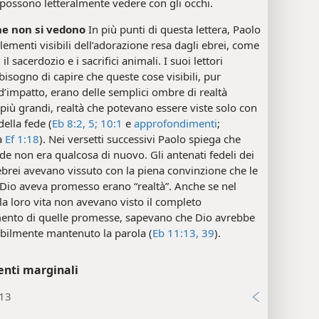
possono letteralmente vedere con gli occhi.
he non si vedono
In più punti di questa lettera, Paolo
elementi visibili dell’adorazione resa dagli ebrei, come
 il sacerdozio e i sacrifici animali. I suoi lettori
isogno di capire che queste cose visibili, pur
’impatto, erano delle semplici ombre di realtà
i più grandi, realtà che potevano essere viste solo con
della fede (
Eb 8:2,
5;
10:1
e
approfondimenti
;
a
Ef 1:18
). Nei versetti successivi Paolo spiega che
de non era qualcosa di nuovo. Gli antenati fedeli dei
 ebrei avevano vissuto con la piena convinzione che le
Dio aveva promesso erano “realtà”. Anche se nel
la loro vita non avevano visto il completo
nto di quelle promesse, sapevano che Dio avrebbe
ilmente mantenuto la parola (
Eb 11:13,
39
).
enti marginali
:13