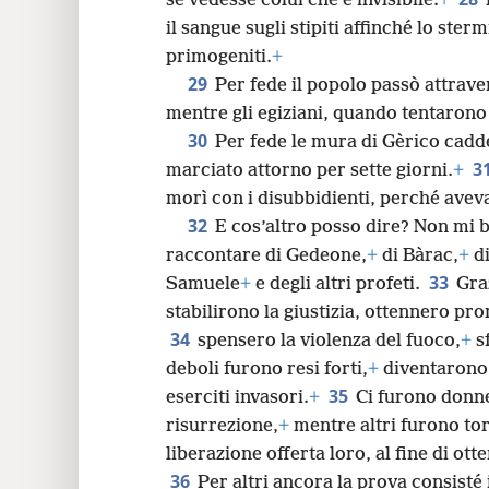
se vedesse colui che è invisibile.
+
il sangue sugli stipiti affinché lo ste
primogeniti.
+
29
Per fede il popolo passò attrave
mentre gli egiziani, quando tentarono d
30
Per fede le mura di Gèrico cadd
3
marciato attorno per sette giorni.
+
morì con i disubbidienti, perché aveva
32
E cos’altro posso dire? Non mi b
raccontare di Gedeone,
+
di Bàrac,
+
di
33
Samuele
+
e degli altri profeti.
Gra
stabilirono la giustizia, ottennero pr
34
spensero la violenza del fuoco,
+
sf
deboli furono resi forti,
+
diventarono 
35
eserciti invasori.
+
Ci furono donne
risurrezione,
+
mentre altri furono tor
liberazione offerta loro, al fine di ot
36
Per altri ancora la prova consisté 