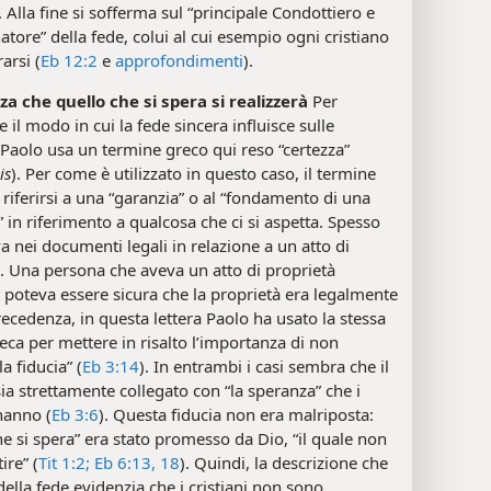
. Alla fine si sofferma sul “principale Condottiero e
atore” della fede, colui al cui esempio ogni cristiano
arsi (
Eb 12:2
e
approfondimenti
).
za che quello che si spera si realizzerà
Per
e il modo in cui la fede sincera influisce sulle
Paolo usa un termine greco qui reso “certezza”
is
). Per come è utilizzato in questo caso, il termine
riferirsi a una “garanzia” o al “fondamento di una
 in riferimento a qualcosa che ci si aspetta. Spesso
 nei documenti legali in relazione a un atto di
. Una persona che aveva un atto di proprietà
 poteva essere sicura che la proprietà era legalmente
recedenza, in questa lettera Paolo ha usato la stessa
eca per mettere in risalto l’importanza di non
a fiducia” (
Eb 3:14
). In entrambi i casi sembra che il
ia strettamente collegato con “la speranza” che i
 hanno (
Eb 3:6
). Questa fiducia non era malriposta:
he si spera” era stato promesso da Dio, “il quale non
re” (
Tit 1:2;
Eb 6:13,
18
). Quindi, la descrizione che
della fede evidenzia che i cristiani non sono