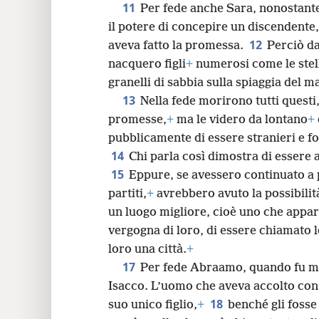
11
Per fede anche Sara, nonostante 
il potere di concepire un discendente,
12
aveva fatto la promessa.
Perciò d
nacquero figli
+
numerosi come le stelle
granelli di sabbia sulla spiaggia del m
13
Nella fede morirono tutti questi
promesse,
+
ma le videro da lontano
+
pubblicamente di essere stranieri e fo
14
Chi parla così dimostra di essere a
15
Eppure, se avessero continuato a 
partiti,
+
avrebbero avuto la possibilit
un luogo migliore, cioè uno che appart
vergogna di loro, di essere chiamato l
loro una città.
+
17
Per fede Abraamo, quando fu me
Isacco. L’uomo che aveva accolto con g
18
suo unico figlio,
+
benché gli fosse