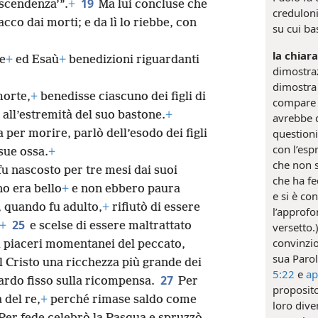
19
iscendenza’”.
+
Ma lui concluse che
creduloni
cco dai morti; e da lì lo riebbe, con
su cui ba
la chiar
e
+
ed Esaù
+
benedizioni riguardanti
dimostraz
dimostra 
morte,
+
benedisse ciascuno dei figli di
compare
all’estremità del suo bastone.
+
avrebbe d
questioni
per morire, parlò dell’esodo dei figli
con l’esp
 sue ossa.
+
che non 
fu nascosto per tre mesi dai suoi
che ha fe
o era bello
+
e non ebbero paura
e si è con
 quando fu adulto,
+
rifiutò di essere
l’approf
25
+
e scelse di essere maltrattato
versetto.
convinzio
 i piaceri momentanei del peccato,
sua Parol
l Cristo una ricchezza più grande dei
5:22
e
ap
27
guardo fisso sulla ricompensa.
Per
proposito
 del re,
+
perché rimase saldo come
loro dive