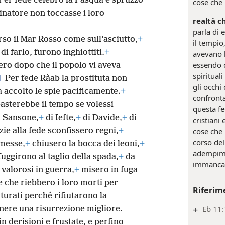
Per fede celebrò la Pasqua e spruzzò
cose che 
rminatore non toccasse i loro
realtà c
parla di 
rso il Mar Rosso come sull’asciutto,
+
il tempio,
i farlo, furono inghiottiti.
+
avevano b
essendo d
ero dopo che il popolo vi aveva
spiritual
1
Per fede Ràab la prostituta non
gli occhi 
 accolto le spie pacificamente.
+
confront
asterebbe il tempo se volessi
questa fe
 Sansone,
+
di Iefte,
+
di Davide,
+
di
cristiani
cose che 
zie alla fede sconfissero regni,
+
corso del
omesse,
+
chiusero la bocca dei leoni,
+
adempime
uggirono al taglio della spada,
+
da
immancab
valorosi in guerra,
+
misero in fuga
 che riebbero i loro morti per
Riferim
turati perché rifiutarono la
+
Eb 11
tenere una risurrezione migliore.
in derisioni e frustate, e perfino