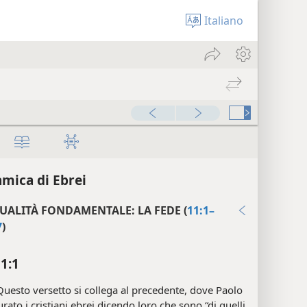
Italiano
mica di Ebrei
UALITÀ FONDAMENTALE: LA FEDE (
11:1–
7
)
11:1
uesto versetto si collega al precedente, dove Paolo
urato i cristiani ebrei dicendo loro che sono “di quelli