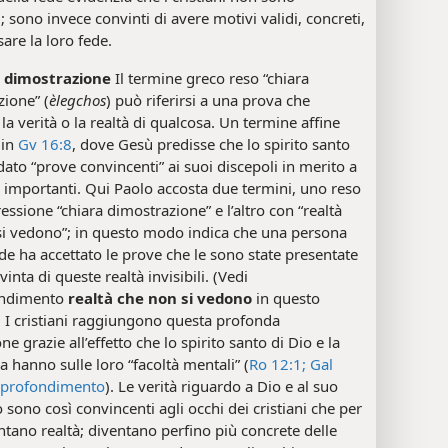
; sono invece convinti di avere motivi validi, concreti,
sare la loro fede.
a dimostrazione
Il termine greco reso “chiara
ione” (
èlegchos
) può riferirsi a una prova che
la verità o la realtà di qualcosa. Un termine affine
 in
Gv 16:8
, dove Gesù predisse che lo spirito santo
ato “prove convincenti” ai suoi discepoli in merito a
 importanti. Qui Paolo accosta due termini, uno reso
ressione “chiara dimostrazione” e l’altro con “realtà
si vedono”; in questo modo indica che una persona
de ha accettato le prove che le sono state presentate
vinta di queste realtà invisibili. (Vedi
ondimento
realtà che non si vedono
in questo
) I cristiani raggiungono questa profonda
ne grazie all’effetto che lo spirito santo di Dio e la
a hanno sulle loro “facoltà mentali” (
Ro 12:1;
Gal
profondimento
). Le verità riguardo a Dio e al suo
 sono così convincenti agli occhi dei cristiani che per
ntano realtà; diventano perfino più concrete delle