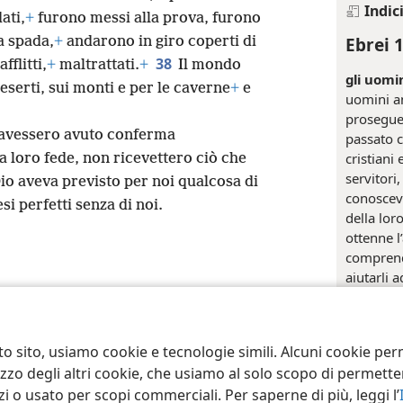
Indic
ati,
+
furono messi alla prova, furono
Ebrei 
a spada,
+
andarono in giro coperti di
38
fflitti,
+
maltrattati.
+
Il mondo
gli uomi
serti, sui monti e per le caverne
+
e
uomini an
prosegue
e avessero avuto conferma
passato 
cristiani 
a loro fede, non ricevettero ciò che
servitori,
io aveva previsto per noi qualcosa di
conoscev
si perfetti senza di noi.
della lor
ottenne l
comprend
aiutarli a
ct Society of Pennsylvania
Condizioni d’uso
Informativa sulla privacy
Im
ebbero c
testimoni
espressio
to sito, usiamo cookie e tecnologie simili. Alcuni cookie p
“rendere 
tilizzo degli altri cookie, che usiamo al solo scopo di permet
approfon
i o usato per scopi commerciali. Per saperne di più, leggi l’