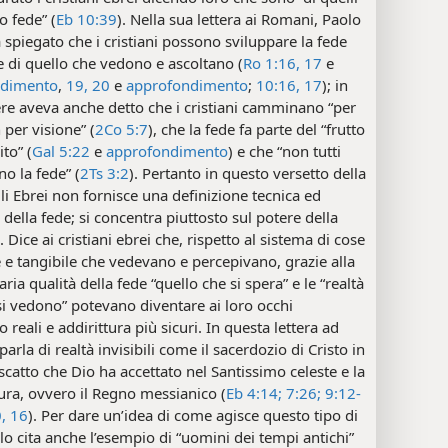
 fede” (
Eb 10:39
). Nella sua lettera ai Romani, Paolo
 spiegato che i cristiani possono sviluppare la fede
e di quello che vedono e ascoltano (
Ro 1:16, 17
e
ndimento
,
19, 20
e
approfondimento
;
10:16, 17
); in
tere aveva anche detto che i cristiani camminano “per
 per visione” (
2Co 5:7
), che la fede fa parte del “frutto
ito” (
Gal 5:22
e
approfondimento
) e che “non tutti
o la fede” (
2Ts 3:2
). Pertanto in questo versetto della
gli Ebrei non fornisce una definizione tecnica ed
 della fede; si concentra piuttosto sul potere della
. Dice ai cristiani ebrei che, rispetto al sistema di cose
 e tangibile che vedevano e percepivano, grazie alla
ria qualità della fede “quello che si spera” e le “realtà
i vedono” potevano diventare ai loro occhi
o reali e addirittura più sicuri. In questa lettera ad
arla di realtà invisibili come il sacerdozio di Cristo in
 riscatto che Dio ha accettato nel Santissimo celeste e la
utura, ovvero il Regno messianico (
Eb 4:14;
7:26;
9:12-
,
16
). Per dare un’idea di come agisce questo tipo di
lo cita anche l’esempio di “uomini dei tempi antichi”