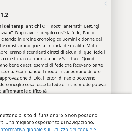
i
11:2
ni dei tempi antichi
O “i nostri antenati”. Lett. “gli
ziani”. Dopo aver spiegato cos’è la fede, Paolo
 citando in ordine cronologico uomini e donne del
che mostrarono questa importante qualità. Molti
ebrei erano discendenti diretti di alcuni di quei fedeli
 la cui storia era riportata nelle Scritture. Quindi
ano bene questi esempi di fede che facevano parte
o storia. Esaminando il modo in cui ognuno di loro
’approvazione di Dio, i lettori di Paolo potevano
ere meglio cosa fosse la fede e in che modo poteva
d affrontare le difficoltà.
postazioni privacy
Accedi
JW.ORG
onferma dell’approvazione di Dio
Lett. “ricevettero
anza”. Il verbo greco che compare in questa
ne (
martyrèo
), nella forma attiva, significa alla lettera
ermettono al sito di funzionare e non possono
testimonianza”, “testimoniare”. (Vedi
terti una migliore esperienza di navigazione.
dimento a Gv 18:37
.) Nel mondo classico questo
Informativa globale sull’utilizzo dei cookie e