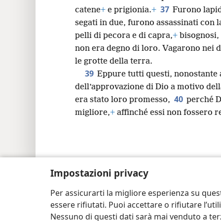
37
catene
+
e prigionia.
+
Furono lapid
segati in due, furono assassinati con l
pelli di pecora e di capra,
+
bisognosi, a
non era degno di loro. Vagarono nei de
le grotte della terra.
39
Eppure tutti questi, nonostant
dell’approvazione di Dio a motivo dell
40
era stato loro promesso,
perché D
migliore,
+
affinché essi non fossero re
Copyright
© 2026 Watch Tower Bible and Tra
Impostazioni privacy
Per assicurarti la migliore esperienza su ques
essere rifiutati. Puoi accettare o rifiutare l’u
Nessuno di questi dati sarà mai venduto a terz