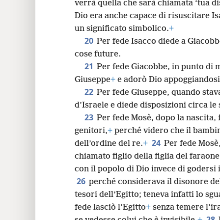
verrà quella che sarà chiamata ‘tua d
Dio era anche capace di risuscitare Isa
un significato simbolico.
+
20
Per fede Isacco diede a Giacobb
cose future.
21
Per fede Giacobbe, in punto di 
Giuseppe
+
e adorò Dio appoggiandosi 
22
Per fede Giuseppe, quando stava 
d’Israele e diede disposizioni circa le
23
Per fede Mosè, dopo la nascita, 
genitori,
+
perché videro che il bambin
24
dell’ordine del re.
+
Per fede Mosè,
chiamato figlio della figlia del faraone
con il popolo di Dio invece di godersi
26
perché considerava il disonore de
tesori dell’Egitto; teneva infatti lo s
fede lasciò l’Egitto
+
senza temere l’ira
28