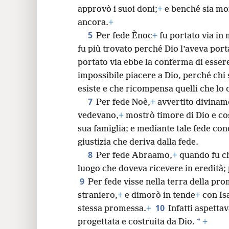
24
approvò i suoi doni;
+
e benché sia mor
ancora.
+
32
5
Per fede Ènoc
+
fu portato via in
fu più trovato perché Dio l’aveva port
40
portato via ebbe la conferma di esser
impossibile piacere a Dio, perché chi 
esiste e che ricompensa quelli che lo
7
Per fede Noè,
+
avvertito divinam
vedevano,
+
mostrò timore di Dio e co
sua famiglia; e mediante tale fede co
giustizia che deriva dalla fede.
8
Per fede Abraamo,
+
quando fu ch
luogo che doveva ricevere in eredità;
9
Per fede visse nella terra della pr
straniero,
+
e dimorò in tende
+
con Isa
10
stessa promessa.
+
Infatti aspetta
*
progettata e costruita da Dio.
+