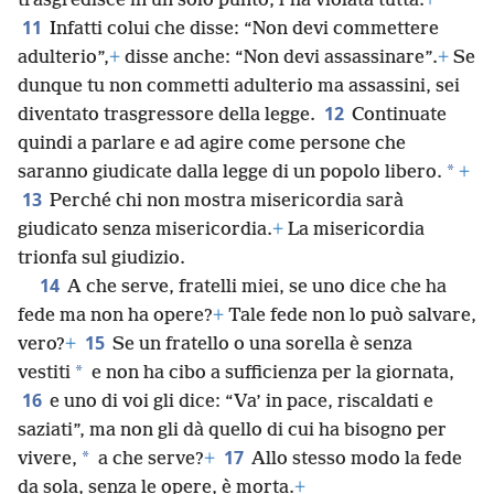
trasgredisce in un solo punto, l’ha violata tutta.
+
11
Infatti colui che disse: “Non devi commettere
adulterio”,
+
disse anche: “Non devi assassinare”.
+
Se
dunque tu non commetti adulterio ma assassini, sei
12
diventato trasgressore della legge.
Continuate
quindi a parlare e ad agire come persone che
*
saranno giudicate dalla legge di un popolo libero.
+
13
Perché chi non mostra misericordia sarà
giudicato senza misericordia.
+
La misericordia
trionfa sul giudizio.
14
A che serve, fratelli miei, se uno dice che ha
fede ma non ha opere?
+
Tale fede non lo può salvare,
15
vero?
+
Se un fratello o una sorella è senza
*
vestiti
e non ha cibo a sufficienza per la giornata,
16
e uno di voi gli dice: “Va’ in pace, riscaldati e
saziati”, ma non gli dà quello di cui ha bisogno per
17
*
vivere,
a che serve?
+
Allo stesso modo la fede
da sola, senza le opere, è morta.
+