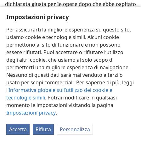
dichiarata giusta per le opere dopo che ebbe ospitato
i messaggeri e li ebbe fatti partire per un’altra via?
+
Impostazioni privacy
26
*
In effetti, come il corpo senza spirito
è morto,
+
così anche la fede senza opere è morta.
+
Per assicurarti la migliore esperienza su questo sito,
usiamo cookie e tecnologie simili. Alcuni cookie
permettono al sito di funzionare e non possono
essere rifiutati. Puoi accettare o rifiutare l’utilizzo
degli altri cookie, che usiamo al solo scopo di
Italiano
Condividi
Impostazioni
permetterti una migliore esperienza di navigazione.
Copyright
© 2026 Watch Tower Bible and Tract Society of Pennsylvania
Nessuno di questi dati sarà mai venduto a terzi o
Condizioni d’uso
Informativa sulla privacy
Impostazioni privacy
usato per scopi commerciali. Per saperne di più, leggi
Accedi
JW.ORG
l’
Informativa globale sull’utilizzo dei cookie e
tecnologie simili
. Potrai modificare in qualsiasi
momento le impostazioni visitando la pagina
Impostazioni privacy
.
Accetta
Rifiuta
Personalizza