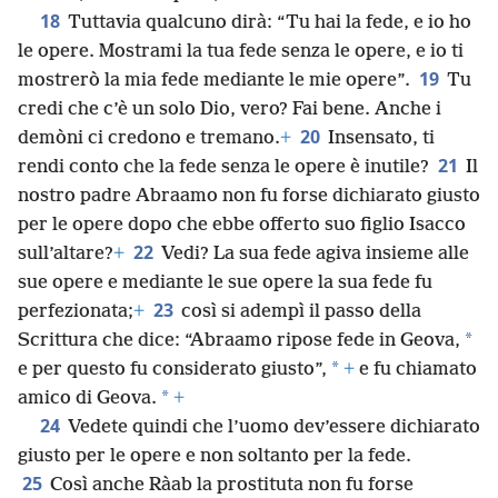
18
Tuttavia qualcuno dirà: “Tu hai la fede, e io ho
le opere. Mostrami la tua fede senza le opere, e io ti
19
mostrerò la mia fede mediante le mie opere”.
Tu
credi che c’è un solo Dio, vero? Fai bene. Anche i
20
demòni ci credono e tremano.
+
Insensato, ti
21
rendi conto che la fede senza le opere è inutile?
Il
nostro padre Abraamo non fu forse dichiarato giusto
per le opere dopo che ebbe offerto suo figlio Isacco
22
sull’altare?
+
Vedi? La sua fede agiva insieme alle
sue opere e mediante le sue opere la sua fede fu
23
perfezionata;
+
così si adempì il passo della
*
Scrittura che dice: “Abraamo ripose fede in Geova,
*
e per questo fu considerato giusto”,
+
e fu chiamato
*
amico di Geova.
+
24
Vedete quindi che l’uomo dev’essere dichiarato
giusto per le opere e non soltanto per la fede.
25
Così anche Ràab la prostituta non fu forse