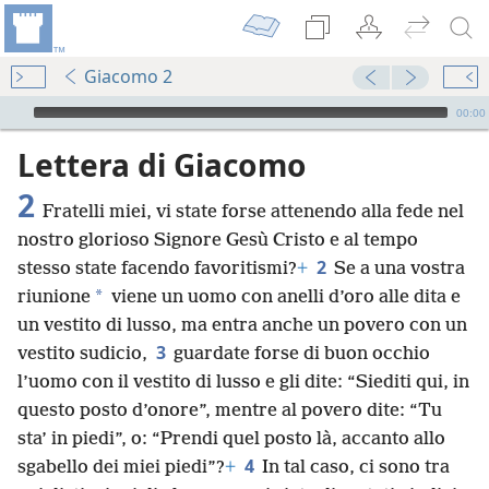
Giacomo 2
Audio Player
00:00
Lettera di Giacomo
2
Fratelli miei, vi state forse attenendo alla fede nel
nostro glorioso Signore Gesù Cristo e al tempo
2
stesso state facendo favoritismi?
+
Se a una vostra
*
riunione
viene un uomo con anelli d’oro alle dita e
un vestito di lusso, ma entra anche un povero con un
3
vestito sudicio,
guardate forse di buon occhio
l’uomo con il vestito di lusso e gli dite: “Siediti qui, in
questo posto d’onore”, mentre al povero dite: “Tu
sta’ in piedi”, o: “Prendi quel posto là, accanto allo
4
sgabello dei miei piedi”?
+
In tal caso, ci sono tra