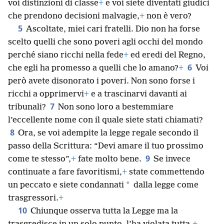
voi distinzioni di classe
+
e voi siete diventati giudici
che prendono decisioni malvagie,
+
non è vero?
5
Ascoltate, miei cari fratelli. Dio non ha forse
scelto quelli che sono poveri agli occhi del mondo
perché siano ricchi nella fede
+
ed eredi del Regno,
6
che egli ha promesso a quelli che lo amano?
+
Voi
però avete disonorato i poveri. Non sono forse i
ricchi a opprimervi
+
e a trascinarvi davanti ai
7
tribunali?
Non sono loro a bestemmiare
l’eccellente nome con il quale siete stati chiamati?
8
Ora, se voi adempite la legge regale secondo il
passo della Scrittura: “Devi amare il tuo prossimo
9
come te stesso”,
+
fate molto bene.
Se invece
continuate a fare favoritismi,
+
state commettendo
*
un peccato e siete condannati
dalla legge come
trasgressori.
+
10
Chiunque osserva tutta la Legge ma la