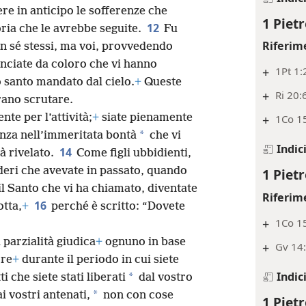
re in anticipo le sofferenze che
1 Pietr
12
oria che le avrebbe seguite.
Fu
Riferim
n sé stessi, ma voi, provvedendo
unciate da coloro che vi hanno
+
1Pt 1:
o santo mandato dal cielo.
+
Queste
+
Ri 20:
rano scrutare.
te per l’attività;
+
siate pienamente
+
1Co 1
*
nza nell’immeritata bontà
che vi
Indic
14
à rivelato.
Come figli ubbidienti,
deri che avevate in passato, quando
1 Pietr
l Santo che vi ha chiamato, diventate
Riferim
16
otta,
+
perché è scritto: “Dovete
+
1Co 15
 parzialità giudica
+
ognuno in base
+
Gv 14:
ore
+
durante il periodo in cui siete
Indic
*
i che siete stati liberati
dal vostro
*
i vostri antenati,
non con cose
1 Pietr