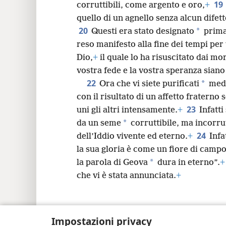
19
corruttibili, come argento e oro,
+
quello di un agnello senza alcun difet
20
*
Questi era stato designato
prima
reso manifesto alla fine dei tempi per 
Dio,
+
il quale lo ha risuscitato dai mor
vostra fede e la vostra speranza siano 
22
*
Ora che vi siete purificati
medi
con il risultato di un affetto fraterno 
23
uni gli altri intensamente.
+
Infatti
*
da un seme
corruttibile, ma incorrut
24
dell’Iddio vivente ed eterno.
+
Infa
la sua gloria è come un fiore di campo;
*
la parola di Geova
dura in eterno”.
+
che vi è stata annunciata.
+
Impostazioni privacy