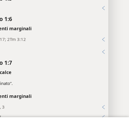
i
o 1:6
enti marginali
:17; 2Tm 3:12
i
o 1:7
calce
inato”.
enti marginali
, 3
7