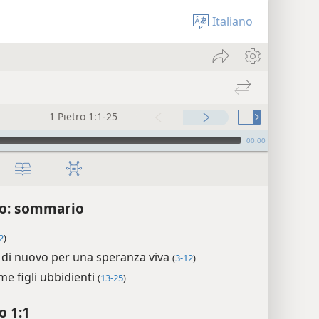
Italiano
1 Pietro 1:1-25
00:00
ro: sommario
 2
)
 di nuovo per una speranza viva
(
3-12
)
me figli ubbidienti
(
13-25
)
o 1:1