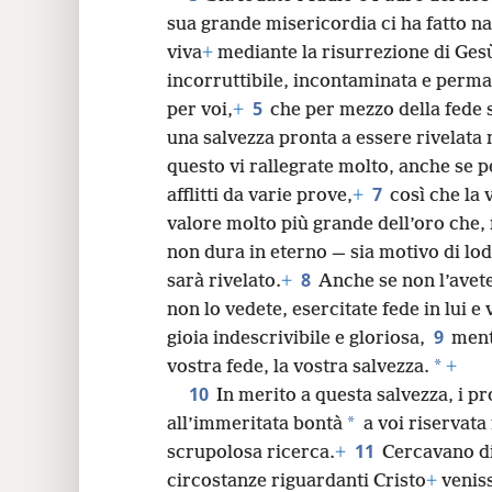
sua grande misericordia ci ha fatto n
24
viva
+
mediante la risurrezione di Gesù
incorruttibile, incontaminata e perm
5
per voi,
+
che per mezzo della fede s
una salvezza pronta a essere rivelata 
questo vi rallegrate molto, anche se 
7
afflitti da varie prove,
+
così che la 
valore molto più grande dell’oro che,
non dura in eterno — sia motivo di lo
8
sarà rivelato.
+
Anche se non l’avete
non lo vedete, esercitate fede in lui e
9
gioia indescrivibile e gloriosa,
ment
*
vostra fede, la vostra salvezza.
+
10
In merito a questa salvezza, i p
*
all’immeritata bontà
a voi riservata
11
scrupolosa ricerca.
+
Cercavano di
circostanze riguardanti Cristo
+
veniss