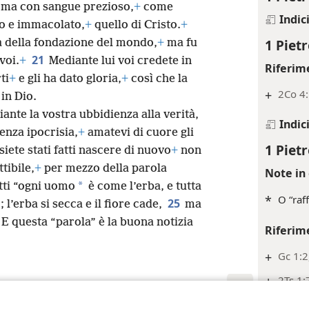
ma con sangue prezioso,
+
come
Indic
to e immacolato,
+
quello di Cristo.
+
1 Pietr
 della fondazione del mondo,
+
ma fu
21
voi.
+
Mediante lui voi credete in
Riferim
ti
+
e gli ha dato gloria,
+
così che la
+
2Co 4
in Dio.
ante la vostra ubbidienza alla verità,
Indic
senza ipocrisia,
+
amatevi di cuore gli
1 Pietr
 siete stati fatti nascere di nuovo
+
non
tibile,
+
per mezzo della parola
Note in 
*
tti “ogni uomo
è come l’erba, e tutta
*
O “raff
25
 l’erba si secca e il fiore cade,
ma
E questa “parola” è la buona notizia
Riferim
+
Gc 1:2
+
2Ts 1: