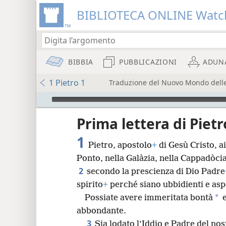
BIBLIOTECA ONLINE Watc
BIBBIA
PUBBLICAZIONI
ADUN
1 Pietro 1
Traduzione del Nuovo Mondo delle S
Audio Player
re
Prima lettera di Pietr
1
Pietro, apostolo
+
di Gesù Cristo, a
Ponto, nella Galàzia, nella Cappadòcia
2
secondo la prescienza di Dio Padre
spirito
+
perché siano ubbidienti e aspe
8
*
Possiate avere immeritata bontà
e
abbondante.
16
3
Sia lodato l’Iddio e Padre del no