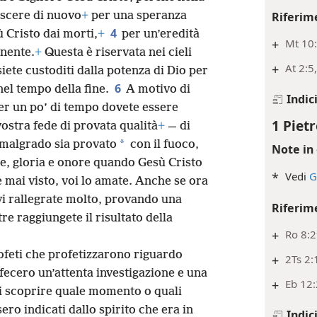
Riferim
ascere di nuovo
+
per una speranza
4
 Cristo dai morti,
+
per un’eredità
+
Mt 10
anente.
+
Questa è riservata nei cieli
+
At 2:5
iete custoditi dalla potenza di Dio per
6
nel tempo della fine.
A motivo di
Indic
per un po’ di tempo dovete essere
1 Pietr
vostra fede di provata qualità
+
— di
*
 malgrado sia provato
con il fuoco,
Note in 
de, gloria e onore quando Gesù Cristo
*
Vedi
G
 mai visto, voi lo amate. Anche se ora
 vi rallegrate molto, provando una
Riferim
re raggiungete il risultato della
+
Ro 8:
rofeti che profetizzarono riguardo
+
2Ts 2:
 fecero un’attenta investigazione e una
+
Eb 12:
 scoprire quale momento o quali
ero indicati dallo spirito che era in
Indic