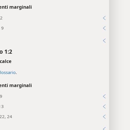
enti marginali
:2
, 9
i
o 1:2
calce
lossario
.
enti marginali
29
13
22, 24
i