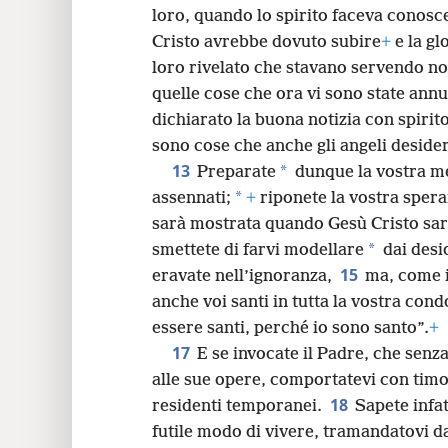
loro, quando lo spirito faceva conosce
Cristo avrebbe dovuto subire
+
e la gl
loro rivelato che stavano servendo no
quelle cose che ora vi sono state ann
dichiarato la buona notizia con spirit
sono cose che anche gli angeli deside
13
*
Preparate
dunque la vostra men
*
assennati;
+
riponete la vostra spera
sarà mostrata quando Gesù Cristo sar
*
smettete di farvi modellare
dai desi
15
eravate nell’ignoranza,
ma, come i
anche voi santi in tutta la vostra cond
essere santi, perché io sono santo”.
+
17
E se invocate il Padre, che senza
alle sue opere, comportatevi con tim
18
residenti temporanei.
Sapete infatt
futile modo di vivere, tramandatovi da