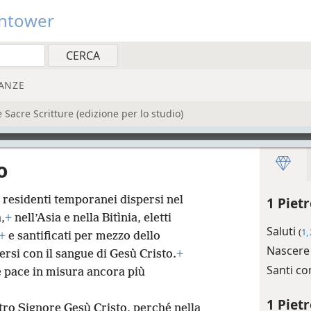
htower
ANZE
acre Scritture (edizione per lo studio)
o
i residenti temporanei dispersi nel
1 Piet
,
+
nell’Asia e nella Bitìnia, eletti
Saluti
(
1,
+
e santificati per mezzo dello
Nascere
rsi con il sangue di Gesù Cristo.
+
Santi co
 pace in misura ancora più
1 Pietr
stro Signore Gesù Cristo, perché nella