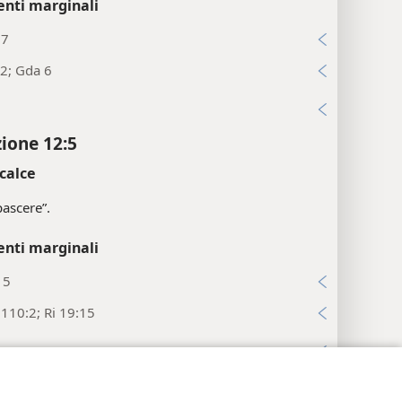
enti marginali
:7
2; Gda 6
i
zione 12:5
calce
pascere”.
enti marginali
15
; 110:2; Ri 19:15
i
zione 12:6
postazioni privacy
Accedi
JW.ORG