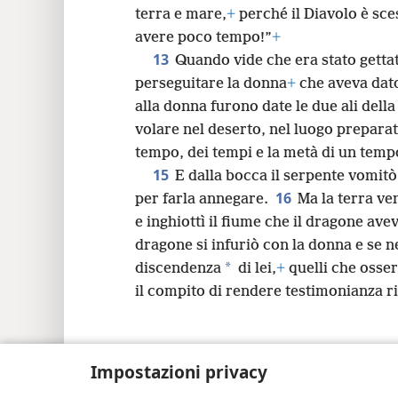
terra e mare,
+
perché il Diavolo è sce
avere poco tempo!”
+
13
Quando vide che era stato gettat
perseguitare la donna
+
che aveva dato 
alla donna furono date le due ali dell
volare nel deserto, nel luogo preparat
tempo, dei tempi e la metà di un temp
15
E dalla bocca il serpente vomitò
16
per farla annegare.
Ma la terra ve
e inghiottì il fiume che il dragone av
dragone si infuriò con la donna e se n
*
discendenza
di lei,
+
quelli che osse
il compito di rendere testimonianza r
Impostazioni privacy
Copyright
© 2026 Watch Tower Bible and Tra