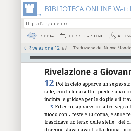
BIBLIOTECA ONLINE Watc
BIBBIA
PUBBLICAZIONI
ADUN
Rivelazione 12
Traduzione del Nuovo Mondo d
Audio Player
re
Rivelazione a Giovann
12
Poi in cielo apparve un segno st
sole, con la luna sotto i piedi e una cor
incinta, e gridava per le doglie e il tra
3
Ed ecco, apparve un altro segno 
8
fuoco con 7 teste e 10 corna, e sulle t
trascinava un terzo delle stelle
+
del ci
16
dragone stava davanti alla donna, pros