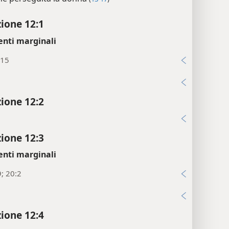
zione 12:1
enti marginali
:15
i
zione 12:2
i
zione 12:3
enti marginali
9; 20:2
i
zione 12:4