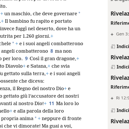
to.
Rivela
*
,
+
un maschio, che deve governare
.
+
Il bambino fu rapito e portato
Riferim
invece fuggì nel deserto, dove ha un
+
Gen 3
trita per 1.260 giorni.
+
*
chele
+
e i suoi angeli combatterono
Indic
8
oi angeli combatterono
ma non
Rivela
9
to per loro.
Così il gran dragone,
+
Indic
to Diavolo
+
e Satana,
+
che svia
fu gettato sulla terra,
+
e i suoi angeli
Rivela
 possente che diceva:
Riferim
enza, il Regno del nostro Dio
+
e
to gettato giù l’accusatore dei nostri
+
Ri 12:
11
avanti al nostro Dio!
+
Ma loro lo
Indic
nello
+
e alla parola della loro
*
 propria anima
+
neppure di fronte
Rivela
voi che vi dimorate! Ma guai a voi,