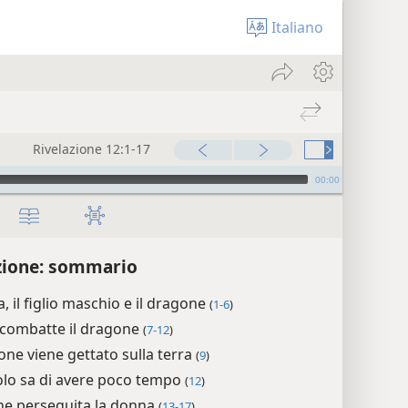
Italiano
Rivelazione 12:1-17
00:00
zione: sommario
, il figlio maschio e il dragone
(
1-6
)
 combatte il dragone
(
7-12
)
one viene gettato sulla terra
(
9
)
volo sa di avere poco tempo
(
12
)
ne perseguita la donna
(
13-17
)