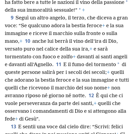
*
ha fatto bere a tutte le nazioni il vino della passione
*
della sua immoralità sessuale!”
+
9
Seguì un altro angelo, il terzo, che diceva a gran
voce: “Se qualcuno adora la bestia feroce
+
e la sua
immagine e riceve il marchio sulla fronte o sulla
10
mano,
+
anche lui berrà il vino dell’ira di Dio,
versato puro nel calice della sua ira,
+
e sarà
tormentato con fuoco e zolfo
+
davanti ai santi angeli
11
*
e davanti all’Agnello.
E il fumo del tormento
di
queste persone salirà per i secoli dei secoli;
+
quelli
che adorano la bestia feroce e la sua immagine e tutti
quelli che ricevono il marchio del suo nome
+
non
12
avranno riposo né giorno né notte.
È qui che ci
vuole perseveranza da parte dei santi,
+
quelli che
osservano i comandamenti di Dio e si attengono alla
fede
+
di Gesù”.
13
E sentii una voce dal cielo dire: “Scrivi: felici