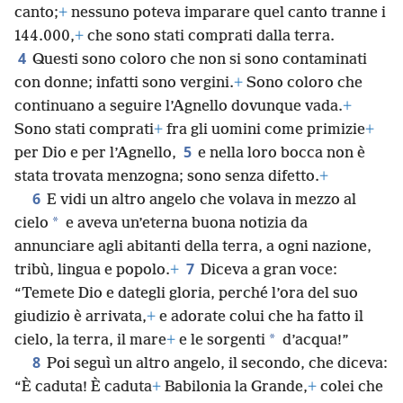
canto;
+
nessuno poteva imparare quel canto tranne i
144.000,
+
che sono stati comprati dalla terra.
4
Questi sono coloro che non si sono contaminati
con donne; infatti sono vergini.
+
Sono coloro che
continuano a seguire l’Agnello dovunque vada.
+
Sono stati comprati
+
fra gli uomini come primizie
+
5
per Dio e per l’Agnello,
e nella loro bocca non è
stata trovata menzogna; sono senza difetto.
+
6
E vidi un altro angelo che volava in mezzo al
*
cielo
e aveva un’eterna buona notizia da
annunciare agli abitanti della terra, a ogni nazione,
7
tribù, lingua e popolo.
+
Diceva a gran voce:
“Temete Dio e dategli gloria, perché l’ora del suo
giudizio è arrivata,
+
e adorate colui che ha fatto il
*
cielo, la terra, il mare
+
e le sorgenti
d’acqua!”
8
Poi seguì un altro angelo, il secondo, che diceva:
“È caduta! È caduta
+
Babilonia la Grande,
+
colei che