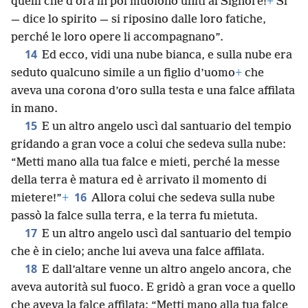
quelli che d’ora in poi muoiono uniti al Signore!
+
Sì
— dice lo spirito — si riposino dalle loro fatiche,
perché le loro opere li accompagnano”.
14
Ed ecco, vidi una nube bianca, e sulla nube era
seduto qualcuno simile a un figlio d’uomo
+
che
aveva una corona d’oro sulla testa e una falce affilata
in mano.
15
E un altro angelo uscì dal santuario del tempio
gridando a gran voce a colui che sedeva sulla nube:
“Metti mano alla tua falce e mieti, perché la messe
della terra è matura ed è arrivato il momento di
16
mietere!”
+
Allora colui che sedeva sulla nube
passò la falce sulla terra, e la terra fu mietuta.
17
E un altro angelo uscì dal santuario del tempio
che è in cielo; anche lui aveva una falce affilata.
18
E dall’altare venne un altro angelo ancora, che
aveva autorità sul fuoco. E gridò a gran voce a quello
che aveva la falce affilata: “Metti mano alla tua falce