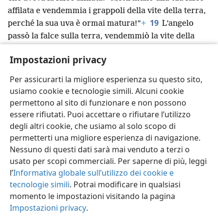
affilata e vendemmia i grappoli della vite della terra,
19
perché la sua uva è ormai matura!”
+
L’angelo
passò la falce sulla terra, vendemmiò la vite della
terra e la gettò nel grande torchio dell’ira di Dio.
+
Impostazioni privacy
20
L’uva fu pigiata nel torchio fuori dalla città, e il
sangue che uscì dal torchio arrivava alle briglie dei
Per assicurarti la migliore esperienza su questo sito,
*
cavalli fino a una distanza di 1.600 stadi.
usiamo cookie e tecnologie simili. Alcuni cookie
permettono al sito di funzionare e non possono
essere rifiutati. Puoi accettare o rifiutare l’utilizzo
degli altri cookie, che usiamo al solo scopo di
permetterti una migliore esperienza di navigazione.
Italiano
Condividi
Impostazioni
Nessuno di questi dati sarà mai venduto a terzi o
Copyright
© 2026 Watch Tower Bible and Tract Society of Pennsylvania
usato per scopi commerciali. Per saperne di più, leggi
Condizioni d’uso
Informativa sulla privacy
Impostazioni privacy
Accedi
JW.ORG
l’
Informativa globale sull’utilizzo dei cookie e
tecnologie simili
. Potrai modificare in qualsiasi
momento le impostazioni visitando la pagina
Impostazioni privacy
.