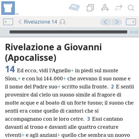
Rivelazione 14
Audio Player
00:00
Rivelazione a Giovanni
(Apocalisse)
14
Ed ecco, vidi l’Agnello
+
in piedi sul monte
Sìon,
+
e con lui 144.000
+
che avevano il suo nome e
2
il nome del Padre suo
+
scritto sulla fronte.
E sentii
provenire dal cielo un suono simile al fragore di
molte acque e al boato di un forte tuono; il suono che
sentii era come quello di cantori che si
3
accompagnano con le loro cetre.
Essi cantano
davanti al trono e davanti alle quattro creature
viventi
+
e agli anziani
+
quello che sembra un nuovo