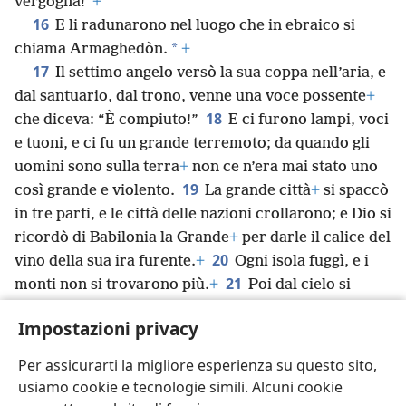
vergogna!”
+
16
E li radunarono nel luogo che in ebraico si
*
chiama Armaghedòn.
+
17
Il settimo angelo versò la sua coppa nell’aria, e
dal santuario, dal trono, venne una voce possente
+
18
che diceva: “È compiuto!”
E ci furono lampi, voci
e tuoni, e ci fu un grande terremoto; da quando gli
uomini sono sulla terra
+
non ce n’era mai stato uno
19
così grande e violento.
La grande città
+
si spaccò
in tre parti, e le città delle nazioni crollarono; e Dio si
ricordò di Babilonia la Grande
+
per darle il calice del
20
vino della sua ira furente.
+
Ogni isola fuggì, e i
21
monti non si trovarono più.
+
Poi dal cielo si
abbatté sugli uomini una violenta grandinata,
+
con
Impostazioni privacy
*
chicchi del peso di un talento;
e gli uomini
bestemmiarono Dio per la piaga della grandine,
+
Per assicurarti la migliore esperienza su questo sito,
perché era una piaga davvero tremenda.
usiamo cookie e tecnologie simili. Alcuni cookie