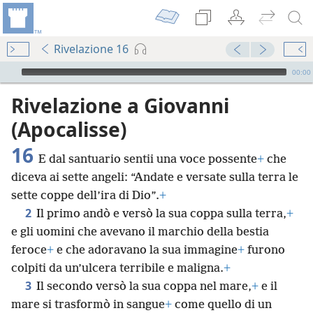
Rivelazione 16
Audio Player
00:00
Rivelazione a Giovanni
(Apocalisse)
16
E dal santuario sentii una voce possente
+
che
diceva ai sette angeli: “Andate e versate sulla terra le
sette coppe dell’ira di Dio”.
+
2
Il primo andò e versò la sua coppa sulla terra,
+
e gli uomini che avevano il marchio della bestia
feroce
+
e che adoravano la sua immagine
+
furono
colpiti da un’ulcera terribile e maligna.
+
3
Il secondo versò la sua coppa nel mare,
+
e il
mare si trasformò in sangue
+
come quello di un