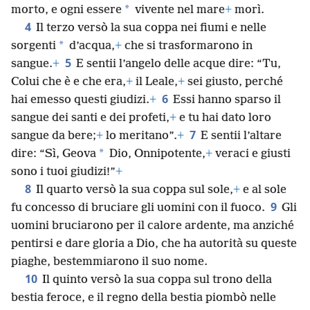
*
morto, e ogni essere
vivente nel mare
+
morì.
4
Il terzo versò la sua coppa nei fiumi e nelle
*
sorgenti
d’acqua,
+
che si trasformarono in
5
sangue.
+
E sentii l’angelo delle acque dire: “Tu,
Colui che è e che era,
+
il Leale,
+
sei giusto, perché
6
hai emesso questi giudizi.
+
Essi hanno sparso il
sangue dei santi e dei profeti,
+
e tu hai dato loro
7
sangue da bere;
+
lo meritano”.
+
E sentii l’altare
*
dire: “Sì, Geova
Dio, Onnipotente,
+
veraci e giusti
sono i tuoi giudizi!”
+
8
Il quarto versò la sua coppa sul sole,
+
e al sole
9
fu concesso di bruciare gli uomini con il fuoco.
Gli
uomini bruciarono per il calore ardente, ma anziché
pentirsi e dare gloria a Dio, che ha autorità su queste
piaghe, bestemmiarono il suo nome.
10
Il quinto versò la sua coppa sul trono della
bestia feroce, e il regno della bestia piombò nelle