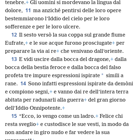
tenebre.
+
Gli uomini si mordevano la lingua dal
11
dolore,
ma anziché pentirsi delle loro opere
bestemmiarono l’Iddio del cielo per le loro
sofferenze e per le loro ulcere.
12
Il sesto versò la sua coppa sul grande fiume
Eufrate,
+
e le sue acque furono prosciugate
+
per
preparare la via ai re
+
che venivano dall’oriente.
13
E vidi uscire dalla bocca del dragone,
+
dalla
bocca della bestia feroce e dalla bocca del falso
*
profeta tre impure espressioni ispirate
simili a
14
rane.
Sono infatti espressioni ispirate da demòni
e compiono segni,
+
e vanno dai re dell’intera terra
abitata per radunarli alla guerra
+
del gran giorno
dell’Iddio Onnipotente.
+
15
“Ecco, io vengo come un ladro.
+
Felice chi
resta sveglio
+
e custodisce le sue vesti, in modo da
non andare in giro nudo e far vedere la sua