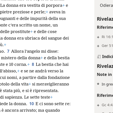
Odiera
La donna era vestita di porpora
+
e
pietre preziose e perle;
+
aveva in
Rivela
ugnanti e delle impurità della sua
onte c’era scritto un nome, un
Riferim
delle prostitute
+
e delle cose
+
Ri 16:
 la donna era ubriaca del sangue dei
ù.
+
+
Ger 51
7
mo.
Allora l’angelo mi disse:
Indic
il mistero della donna
+
e della bestia
8
ste e 10 corna.
+
La bestia che hai
Rivela
ll’abisso,
+
e se ne andrà verso la
Note in 
i cui nomi, a partire dalla fondazione
*
In gr
otolo della vita
+
si meraviglieranno
 stata più, e si è ripresentata.
Riferim
di sapienza. Le sette teste
+
10
siede la donna.
E ci sono sette re:
+
Gc 4:4
on è ancora arrivato; ma quando