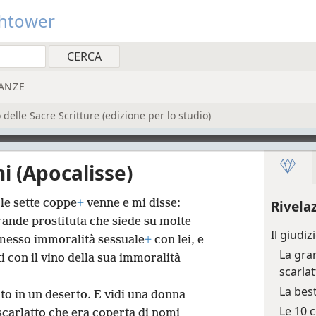
htower
ANZE
elle Sacre Scritture (edizione per lo studio)
i (Apocalisse)
le sette coppe
+
venne e mi disse:
Rivela
grande prostituta che siede su molte
Il giudi
mmesso immoralità sessuale
+
con lei, e
La gra
ti con il vino della sua immoralità
scarla
La best
to in un deserto. E vidi una donna
Le 10 
scarlatto che era coperta di nomi