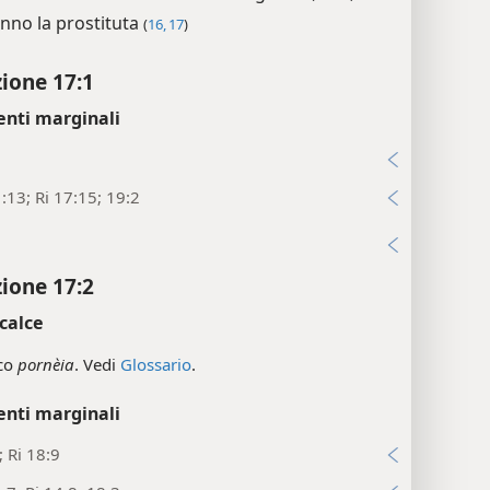
nno la prostituta
(
16, 17
)
zione 17:1
enti marginali
1
:13; Ri 17:15; 19:2
i
zione 17:2
calce
eco
pornèia
. Vedi
Glossario
.
enti marginali
; Ri 18:9