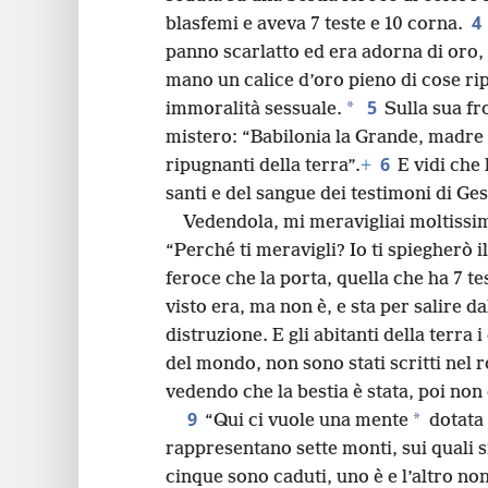
4
blasfemi e aveva 7 teste e 10 corna.
panno scarlatto ed era adorna di oro, 
mano un calice d’oro pieno di cose rip
5
*
immoralità sessuale.
Sulla sua fr
mistero: “Babilonia la Grande, madre 
6
ripugnanti della terra”.
+
E vidi che
santi e del sangue dei testimoni di Ges
Vedendola, mi meravigliai moltissi
“Perché ti meravigli? Io ti spiegherò 
feroce che la porta, quella che ha 7 te
visto era, ma non è, e sta per salire da
distruzione. E gli abitanti della terra 
del mondo, non sono stati scritti nel r
vedendo che la bestia è stata, poi non è
9
*
“Qui ci vuole una mente
dotata 
rappresentano sette monti, sui quali 
cinque sono caduti, uno è e l’altro n