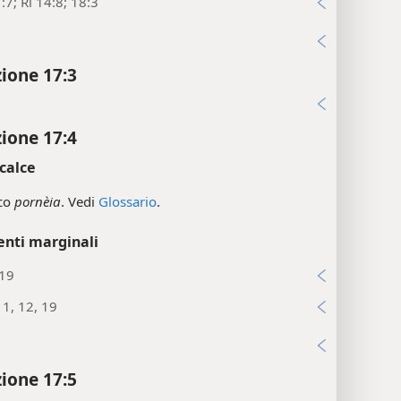
:7; Ri 14:8; 18:3
i
zione 17:3
i
zione 17:4
calce
eco
pornèia
. Vedi
Glossario
.
enti marginali
:19
11, 12, 19
i
zione 17:5