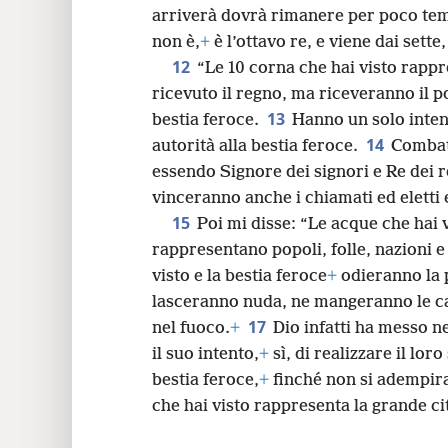
arriverà dovrà rimanere per poco te
non è,
+
è l’ottavo re, e viene dai sette
12
“Le 10 corna che hai visto rapp
ricevuto il regno, ma riceveranno il p
13
bestia feroce.
Hanno un solo intent
14
autorità alla bestia feroce.
Combat
essendo Signore dei signori e Re dei r
vinceranno anche i chiamati ed eletti e
15
Poi mi disse: “Le acque che hai v
rappresentano popoli, folle, nazioni e
visto e la bestia feroce
+
odieranno la p
lasceranno nuda, ne mangeranno le c
17
nel fuoco.
+
Dio infatti ha messo ne
il suo intento,
+
sì, di realizzare il lor
bestia feroce,
+
finché non si adempira
che hai visto rappresenta la grande cit