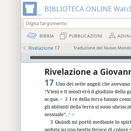
BIBLIOTECA ONLINE Watc
BIBBIA
PUBBLICAZIONI
ADUN
Rivelazione 17
Traduzione del Nuovo Mondo d
Audio Player
re
Rivelazione a Giovann
17
Uno dei sette angeli che avevano 
“Vieni e ti mostrerò il giudizio della 
2
acque.
+
I re della terra hanno co
gli abitanti della terra si sono ubriaca
8
*
sessuale”.
+
3
Quindi mi portò mediante lo spiri
16
seduta su una bestia feroce di colore 