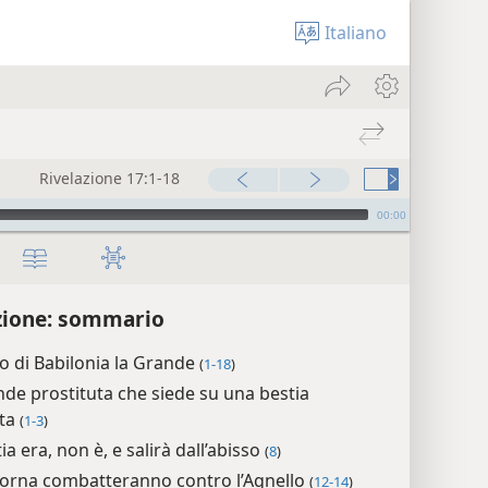
Italiano
Rivelazione 17:1-18
00:00
zione: sommario
zio di Babilonia la Grande
(
1-18
)
nde prostituta che siede su una bestia
tta
(
1-3
)
ia era, non è, e salirà dall’abisso
(
8
)
corna combatteranno contro l’Agnello
(
12-14
)