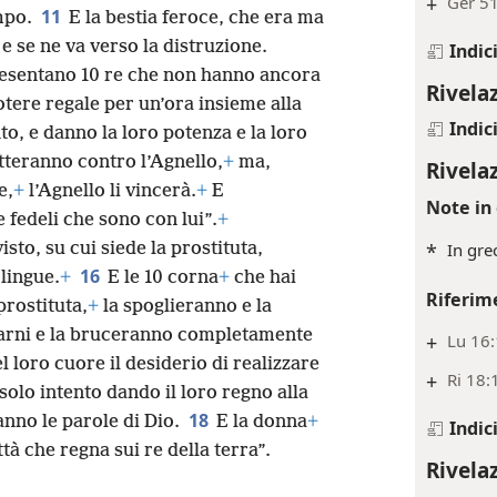
+
Ger 51
11
mpo.
E la bestia feroce, che era ma
, e se ne va verso la distruzione.
Indic
resentano 10 re che non hanno ancora
Rivela
otere regale per un’ora insieme alla
Indic
o, e danno la loro potenza e la loro
teranno contro l’Agnello,
+
ma,
Rivela
e,
+
l’Agnello li vincerà.
+
E
Note in 
 fedeli che sono con lui”.
+
isto, su cui siede la prostituta,
*
In gr
16
 lingue.
+
E le 10 corna
+
che hai
Riferim
rostituta,
+
la spoglieranno e la
arni e la bruceranno completamente
+
Lu 16
l loro cuore il desiderio di realizzare
+
Ri 18:
o solo intento dando il loro regno alla
18
nno le parole di Dio.
E la donna
+
Indic
tà che regna sui re della terra”.
Rivela