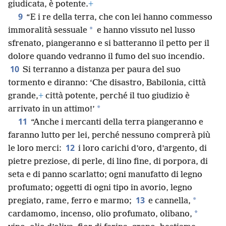
giudicata, è potente.
+
9
“E i re della terra, che con lei hanno commesso
*
immoralità sessuale
e hanno vissuto nel lusso
sfrenato, piangeranno e si batteranno il petto per il
dolore quando vedranno il fumo del suo incendio.
10
Si terranno a distanza per paura del suo
tormento e diranno: ‘Che disastro, Babilonia, città
grande,
+
città potente, perché il tuo giudizio è
*
arrivato in un attimo!’
11
“Anche i mercanti della terra piangeranno e
faranno lutto per lei, perché nessuno comprerà più
12
le loro merci:
i loro carichi d’oro, d’argento, di
pietre preziose, di perle, di lino fine, di porpora, di
seta e di panno scarlatto; ogni manufatto di legno
profumato; oggetti di ogni tipo in avorio, legno
13
*
pregiato, rame, ferro e marmo;
e cannella,
*
cardamomo, incenso, olio profumato, olibano,