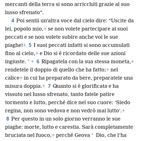
mercanti della terra si sono arricchiti grazie al suo
lusso sfrenato”.
4
Poi sentii un’altra voce dal cielo dire: “Uscite da
lei, popolo mio,
+
se non volete partecipare ai suoi
peccati e se non volete subire anche voi le sue
5
piaghe!
+
I suoi peccati infatti si sono accumulati
fino al cielo,
+
e Dio si è ricordato delle sue azioni
6
*
ingiuste.
+
Ripagatela con la sua stessa moneta,
+
rendetele il doppio di quello che ha fatto;
+
nel
calice
+
in cui ha preparato da bere, preparatele una
7
misura doppia.
+
Quanto si è glorificata e ha
vissuto nel lusso sfrenato, tanto fatele patire
tormento e lutto, perché dice nel suo cuore: ‘Siedo
regina, non sono vedova e non vedrò mai lutto’.
+
8
Per questo in un solo giorno verranno le sue
piaghe: morte, lutto e carestia. Sarà completamente
*
bruciata nel fuoco,
+
perché Geova
Dio, che l’ha