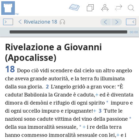
Rivelazione 18
Audio Player
00:00
Rivelazione a Giovanni
(Apocalisse)
18
Dopo ciò vidi scendere dal cielo un altro angelo
che aveva grande autorità, e la terra fu illuminata
2
dalla sua gloria.
L’angelo gridò a gran voce: “È
caduta! Babilonia la Grande è caduta,
+
ed è diventata
*
dimora di demòni e rifugio di ogni spirito
impuro e
3
di ogni uccello impuro e ripugnante!
+
Tutte le
*
nazioni sono cadute vittima del vino della passione
*
della sua immoralità sessuale,
+
i re della terra
hanno commesso immoralità sessuale con lei,
+
e i