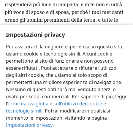
risplenderà più luce di lampada, e in te non si udrà
più voce di sposo e di sposa, perché i tuoi mercanti
erano gli uomini preminenti della terra, e tutte le
nazioni sono state sviate dalle tue pratiche
Impostazioni privacy
24
spiritiche.
+
In lei è stato trovato il sangue dei
profeti, dei santi
+
e di tutti quelli che sono stati
Per assicurarti la migliore esperienza su questo sito,
scannati sulla terra”.
+
usiamo cookie e tecnologie simili. Alcuni cookie
permettono al sito di funzionare e non possono
essere rifiutati. Puoi accettare o rifiutare l’utilizzo
degli altri cookie, che usiamo al solo scopo di
permetterti una migliore esperienza di navigazione.
Italiano
Condividi
Impostazioni
Nessuno di questi dati sarà mai venduto a terzi o
Copyright
© 2026 Watch Tower Bible and Tract Society of Pennsylvania
usato per scopi commerciali. Per saperne di più, leggi
Condizioni d’uso
Informativa sulla privacy
Impostazioni privacy
Accedi
JW.ORG
l’
Informativa globale sull’utilizzo dei cookie e
tecnologie simili
. Potrai modificare in qualsiasi
momento le impostazioni visitando la pagina
Impostazioni privacy
.