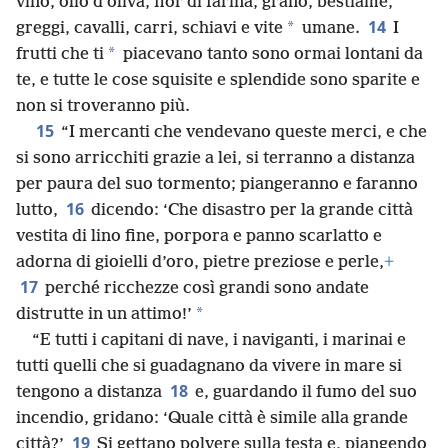
vino, olio d’oliva, fior di farina, grano, bestiame,
14
*
greggi, cavalli, carri, schiavi e vite
umane.
I
*
frutti che ti
piacevano tanto sono ormai lontani da
te, e tutte le cose squisite e splendide sono sparite e
non si troveranno più.
15
“I mercanti che vendevano queste merci, e che
si sono arricchiti grazie a lei, si terranno a distanza
per paura del suo tormento; piangeranno e faranno
16
lutto,
dicendo: ‘Che disastro per la grande città
vestita di lino fine, porpora e panno scarlatto e
adorna di gioielli d’oro, pietre preziose e perle,
+
17
perché ricchezze così grandi sono andate
*
distrutte in un attimo!’
“E tutti i capitani di nave, i naviganti, i marinai e
tutti quelli che si guadagnano da vivere in mare si
18
tengono a distanza
e, guardando il fumo del suo
incendio, gridano: ‘Quale città è simile alla grande
19
città?’
Si gettano polvere sulla testa e, piangendo