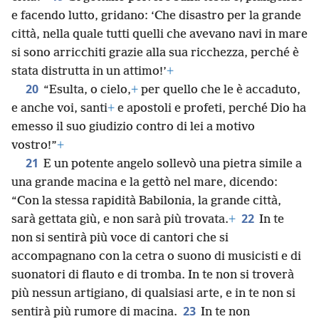
e facendo lutto, gridano: ‘Che disastro per la grande
città, nella quale tutti quelli che avevano navi in mare
si sono arricchiti grazie alla sua ricchezza, perché è
stata distrutta in un attimo!’
+
20
“Esulta, o cielo,
+
per quello che le è accaduto,
e anche voi, santi
+
e apostoli e profeti, perché Dio ha
emesso il suo giudizio contro di lei a motivo
vostro!”
+
21
E un potente angelo sollevò una pietra simile a
una grande macina e la gettò nel mare, dicendo:
“Con la stessa rapidità Babilonia, la grande città,
22
sarà gettata giù, e non sarà più trovata.
+
In te
non si sentirà più voce di cantori che si
accompagnano con la cetra o suono di musicisti e di
suonatori di flauto e di tromba. In te non si troverà
più nessun artigiano, di qualsiasi arte, e in te non si
23
sentirà più rumore di macina.
In te non