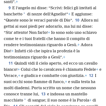
santi”.
+
9
E l’angelo mi disse: “Scrivi: felici gli invitati al
*
banchetto
di nozze dell’Agnello!”
+
E aggiunse:
10
“Queste sono le veraci parole di Dio”.
Allora mi
gettai ai suoi piedi per adorarlo, ma lui mi disse:
“Sta’ attento! Non farlo!
+
Io sono solo uno schiavo
come te e i tuoi fratelli che hanno il compito di
rendere testimonianza riguardo a Gesù.
+
Adora
Dio!
+
Infatti ciò che ispira la profezia è la
testimonianza riguardo a Gesù”.
+
11
Quindi vidi il cielo aperto, ed ecco un cavallo
bianco!
+
Colui che lo cavalcava è chiamato Fedele
+
e
12
Verace,
+
e giudica e combatte con giustizia.
+
I
suoi occhi sono fiamme di fuoco,
+
e sulla testa ha
molti diademi. Porta scritto un nome che nessuno
13
conosce tranne lui,
e indossa un mantello
*
macchiato
di sangue; il suo nome è la Parola
+
di