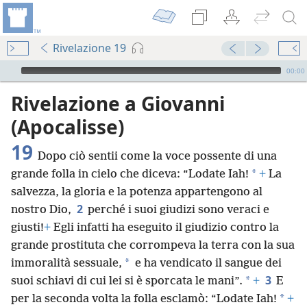
Rivelazione 19
Audio Player
00:00
Rivelazione a Giovanni
(Apocalisse)
19
Dopo ciò sentii come la voce possente di una
*
grande folla in cielo che diceva: “Lodate Iah!
+
La
salvezza, la gloria e la potenza appartengono al
2
nostro Dio,
perché i suoi giudizi sono veraci e
giusti!
+
Egli infatti ha eseguito il giudizio contro la
grande prostituta che corrompeva la terra con la sua
*
immoralità sessuale,
e ha vendicato il sangue dei
3
*
suoi schiavi di cui lei si è sporcata le mani”.
+
E
*
per la seconda volta la folla esclamò: “Lodate Iah!
+