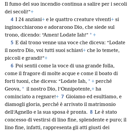
Il fumo del suo incendio continua a salire per i secoli
dei secoli!”
+
4
I 24 anziani
+
e le quattro creature viventi
+
si
inginocchiarono e adorarono Dio, che siede sul
*
trono, dicendo: “Amen! Lodate Iah!”
+
5
E dal trono venne una voce che diceva: “Lodate
il nostro Dio, voi tutti suoi schiavi
+
che lo temete,
piccoli e grandi!”
+
6
Poi sentii come la voce di una grande folla,
come il fragore di molte acque e come il boato di
*
forti tuoni, che diceva: “Lodate Iah,
+
perché
*
Geova,
il nostro Dio, l’Onnipotente,
+
ha
7
cominciato a regnare!
+
Gioiamo ed esultiamo, e
diamogli gloria, perché è arrivato il matrimonio
8
dell’Agnello e la sua sposa è pronta.
Le è stato
concesso di vestirsi di lino fine, splendente e puro; il
lino fine, infatti, rappresenta gli atti giusti dei