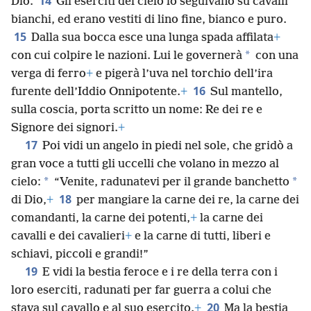
14
Dio.
Gli eserciti del cielo lo seguivano su cavalli
bianchi, ed erano vestiti di lino fine, bianco e puro.
15
Dalla sua bocca esce una lunga spada affilata
+
*
con cui colpire le nazioni. Lui le governerà
con una
verga di ferro
+
e pigerà l’uva nel torchio dell’ira
16
furente dell’Iddio Onnipotente.
+
Sul mantello,
sulla coscia, porta scritto un nome: Re dei re e
Signore dei signori.
+
17
Poi vidi un angelo in piedi nel sole, che gridò a
gran voce a tutti gli uccelli che volano in mezzo al
*
*
cielo:
“Venite, radunatevi per il grande banchetto
18
di Dio,
+
per mangiare la carne dei re, la carne dei
comandanti, la carne dei potenti,
+
la carne dei
cavalli e dei cavalieri
+
e la carne di tutti, liberi e
schiavi, piccoli e grandi!”
19
E vidi la bestia feroce e i re della terra con i
loro eserciti, radunati per far guerra a colui che
20
stava sul cavallo e al suo esercito.
+
Ma la bestia