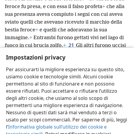
feroce fu presa, e con essa il falso profeta
+
che alla
sua presenza aveva compiuto i segni con cui aveva
sviato quelli che avevano ricevuto il marchio della
bestia feroce
+
e quelli che adoravano la sua
immagine.
+
Entrambi furono gettati vivi nel lago di
21
fuoco in cui brucia zolfo.
+
Gli altri furono uccisi
dalla lunga spada che usciva dalla bocca di colui che
Impostazioni privacy
stava sul cavallo,
+
e tutti gli uccelli si saziarono della
loro carne.
+
Per assicurarti la migliore esperienza su questo sito,
usiamo cookie e tecnologie simili. Alcuni cookie
permettono al sito di funzionare e non possono
essere rifiutati. Puoi accettare o rifiutare l’utilizzo
degli altri cookie, che usiamo al solo scopo di
Italiano
Condividi
Impostazioni
permetterti una migliore esperienza di navigazione.
Copyright
© 2026 Watch Tower Bible and Tract Society of Pennsylvania
Nessuno di questi dati sarà mai venduto a terzi o
Condizioni d’uso
Informativa sulla privacy
Impostazioni privacy
usato per scopi commerciali. Per saperne di più, leggi
Accedi
JW.ORG
l’
Informativa globale sull’utilizzo dei cookie e