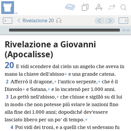
Rivelazione 20
Audio Player
00:00
Rivelazione a Giovanni
(Apocalisse)
20
E vidi scendere dal cielo un angelo che aveva in
mano la chiave dell’abisso
+
e una grande catena.
2
Afferrò il dragone,
+
l’antico serpente,
+
che è il
Diavolo
+
e Satana,
+
e lo incatenò per 1.000 anni.
3
Lo gettò nell’abisso,
+
che chiuse e sigillò su di lui
in modo che non potesse più sviare le nazioni fino
alla fine dei 1.000 anni; dopodiché dev’essere
lasciato libero per un po’ di tempo.
+
4
Poi vidi dei troni, e a quelli che vi sedevano fu