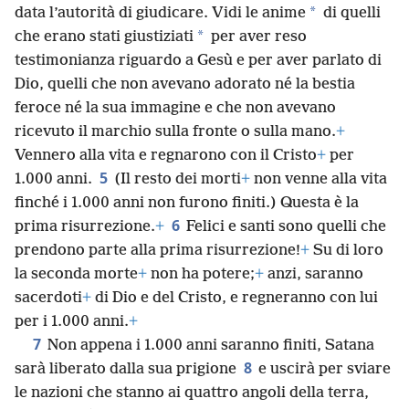
*
data l’autorità di giudicare. Vidi le anime
di quelli
*
che erano stati giustiziati
per aver reso
testimonianza riguardo a Gesù e per aver parlato di
Dio, quelli che non avevano adorato né la bestia
feroce né la sua immagine e che non avevano
ricevuto il marchio sulla fronte o sulla mano.
+
Vennero alla vita e regnarono con il Cristo
+
per
5
1.000 anni.
(Il resto dei morti
+
non venne alla vita
finché i 1.000 anni non furono finiti.) Questa è la
6
prima risurrezione.
+
Felici e santi sono quelli che
prendono parte alla prima risurrezione!
+
Su di loro
la seconda morte
+
non ha potere;
+
anzi, saranno
sacerdoti
+
di Dio e del Cristo, e regneranno con lui
per i 1.000 anni.
+
7
Non appena i 1.000 anni saranno finiti, Satana
8
sarà liberato dalla sua prigione
e uscirà per sviare
le nazioni che stanno ai quattro angoli della terra,