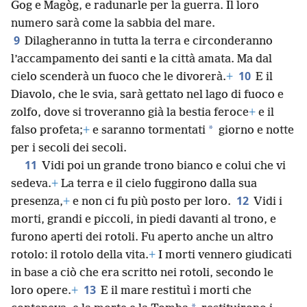
Gog e Magòg, e radunarle per la guerra. Il loro
numero sarà come la sabbia del mare.
9
Dilagheranno in tutta la terra e circonderanno
l’accampamento dei santi e la città amata. Ma dal
10
cielo scenderà un fuoco che le divorerà.
+
E il
Diavolo, che le svia, sarà gettato nel lago di fuoco e
zolfo, dove si troveranno già la bestia feroce
+
e il
*
falso profeta;
+
e saranno tormentati
giorno e notte
per i secoli dei secoli.
11
Vidi poi un grande trono bianco e colui che vi
sedeva.
+
La terra e il cielo fuggirono dalla sua
12
presenza,
+
e non ci fu più posto per loro.
Vidi i
morti, grandi e piccoli, in piedi davanti al trono, e
furono aperti dei rotoli. Fu aperto anche un altro
rotolo: il rotolo della vita.
+
I morti vennero giudicati
in base a ciò che era scritto nei rotoli, secondo le
13
loro opere.
+
E il mare restituì i morti che