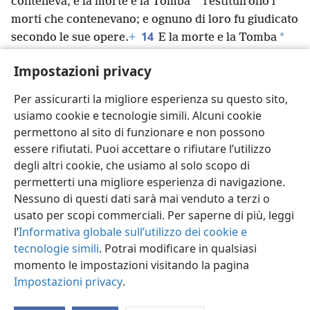
*
conteneva, e la morte e la Tomba
restituirono i
morti che contenevano; e ognuno di loro fu giudicato
14
*
secondo le sue opere.
+
E la morte e la Tomba
furono gettate nel lago di fuoco.
+
Questo lago di
Impostazioni privacy
15
fuoco
+
rappresenta la seconda morte.
+
E chi non
risultò scritto nel libro della vita
+
fu gettato nel lago
Per assicurarti la migliore esperienza su questo sito,
di fuoco.
+
usiamo cookie e tecnologie simili. Alcuni cookie
permettono al sito di funzionare e non possono
essere rifiutati. Puoi accettare o rifiutare l’utilizzo
degli altri cookie, che usiamo al solo scopo di
permetterti una migliore esperienza di navigazione.
Italiano
Condividi
Impostazioni
Nessuno di questi dati sarà mai venduto a terzi o
Copyright
© 2026 Watch Tower Bible and Tract Society of Pennsylvania
usato per scopi commerciali. Per saperne di più, leggi
Condizioni d’uso
Informativa sulla privacy
Impostazioni privacy
Accedi
JW.ORG
l’
Informativa globale sull’utilizzo dei cookie e
tecnologie simili
. Potrai modificare in qualsiasi
momento le impostazioni visitando la pagina
Impostazioni privacy
.