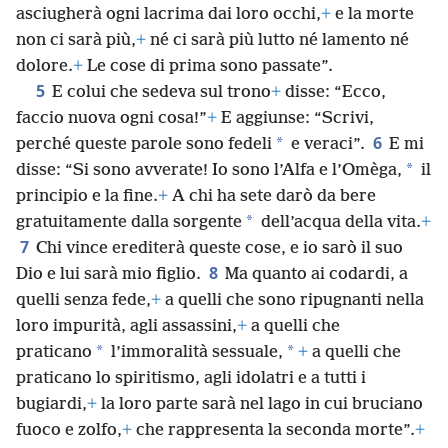
asciugherà ogni lacrima dai loro occhi,
+
e la morte
non ci sarà più,
+
né ci sarà più lutto né lamento né
dolore.
+
Le cose di prima sono passate”.
5
E colui che sedeva sul trono
+
disse: “Ecco,
faccio nuova ogni cosa!”
+
E aggiunse: “Scrivi,
6
*
perché queste parole sono fedeli
e veraci”.
E mi
*
disse: “Si sono avverate! Io sono l’Alfa e l’Omèga,
il
principio e la fine.
+
A chi ha sete darò da bere
*
gratuitamente dalla sorgente
dell’acqua della vita.
+
7
Chi vince erediterà queste cose, e io sarò il suo
8
Dio e lui sarà mio figlio.
Ma quanto ai codardi, a
quelli senza fede,
+
a quelli che sono ripugnanti nella
loro impurità, agli assassini,
+
a quelli che
*
*
praticano
l’immoralità sessuale,
+
a quelli che
praticano lo spiritismo, agli idolatri e a tutti i
bugiardi,
+
la loro parte sarà nel lago in cui bruciano
fuoco e zolfo,
+
che rappresenta la seconda morte”.
+