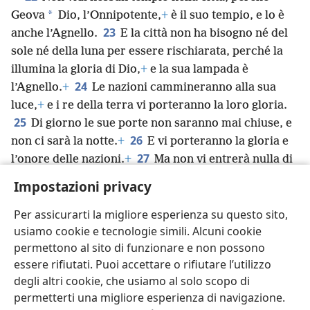
*
Geova
Dio, l’Onnipotente,
+
è il suo tempio, e lo è
23
anche l’Agnello.
E la città non ha bisogno né del
sole né della luna per essere rischiarata, perché la
illumina la gloria di Dio,
+
e la sua lampada è
24
l’Agnello.
+
Le nazioni cammineranno alla sua
luce,
+
e i re della terra vi porteranno la loro gloria.
25
Di giorno le sue porte non saranno mai chiuse, e
26
non ci sarà la notte.
+
E vi porteranno la gloria e
27
l’onore delle nazioni.
+
Ma non vi entrerà nulla di
contaminato o nessuno che faccia cose ripugnanti e
Impostazioni privacy
false;
+
vi entreranno solo quelli che sono scritti nel
rotolo della vita dell’Agnello.
+
Per assicurarti la migliore esperienza su questo sito,
usiamo cookie e tecnologie simili. Alcuni cookie
permettono al sito di funzionare e non possono
essere rifiutati. Puoi accettare o rifiutare l’utilizzo
degli altri cookie, che usiamo al solo scopo di
Italiano
Condividi
Impostazioni
permetterti una migliore esperienza di navigazione.
Copyright
© 2026 Watch Tower Bible and Tract Society of Pennsylvania