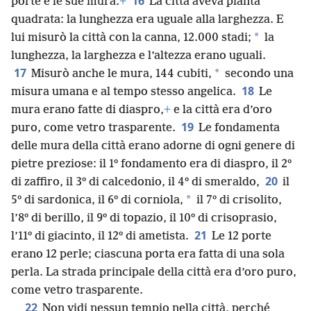
16
porte e le sue mura.
+
La città aveva pianta
quadrata: la lunghezza era uguale alla larghezza. E
*
lui misurò la città con la canna, 12.000 stadi;
la
lunghezza, la larghezza e l’altezza erano uguali.
17
*
Misurò anche le mura, 144 cubiti,
secondo una
18
misura umana e al tempo stesso angelica.
Le
mura erano fatte di diaspro,
+
e la città era d’oro
19
puro, come vetro trasparente.
Le fondamenta
delle mura della città erano adorne di ogni genere di
pietre preziose: il 1º fondamento era di diaspro, il 2º
20
di zaffiro, il 3º di calcedonio, il 4º di smeraldo,
il
*
5º di sardonica, il 6º di corniola,
il 7º di crisolito,
l’8º di berillo, il 9º di topazio, il 10º di crisoprasio,
21
l’11º di giacinto, il 12º di ametista.
Le 12 porte
erano 12 perle; ciascuna porta era fatta di una sola
perla. La strada principale della città era d’oro puro,
come vetro trasparente.
22
Non vidi nessun tempio nella città, perché