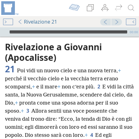
Rivelazione 21
Audio Player
00:00
Rivelazione a Giovanni
(Apocalisse)
21
Poi vidi un nuovo cielo e una nuova terra,
+
perché il vecchio cielo e la vecchia terra erano
2
scomparsi,
+
e il mare
+
non c’era più.
E vidi la città
santa, la Nuova Gerusalemme, scendere dal cielo, da
Dio,
+
pronta come una sposa adorna per il suo
3
sposo.
+
Allora sentii una voce possente che
veniva dal trono dire: “Ecco, la tenda di Dio è con gli
uomini; egli dimorerà con loro ed essi saranno il suo
4
popolo. Dio stesso sarà con loro.
+
Ed egli