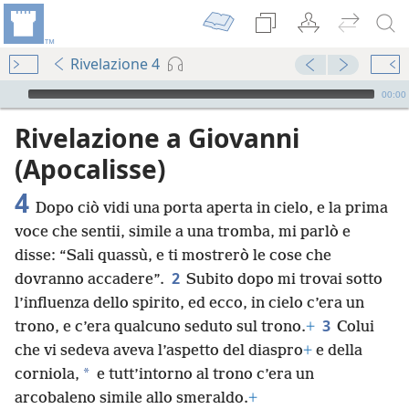
Rivelazione 4
Audio Player
00:00
Rivelazione a Giovanni
(Apocalisse)
4
Dopo ciò vidi una porta aperta in cielo, e la prima
voce che sentii, simile a una tromba, mi parlò e
disse: “Sali quassù, e ti mostrerò le cose che
2
dovranno accadere”.
Subito dopo mi trovai sotto
l’influenza dello spirito, ed ecco, in cielo c’era un
3
trono, e c’era qualcuno seduto sul trono.
+
Colui
che vi sedeva aveva l’aspetto del diaspro
+
e della
*
corniola,
e tutt’intorno al trono c’era un
arcobaleno simile allo smeraldo.
+