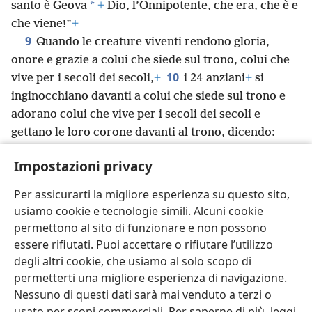
*
santo è Geova
+
Dio, l’Onnipotente, che era, che è e
che viene!”
+
9
Quando le creature viventi rendono gloria,
onore e grazie a colui che siede sul trono, colui che
10
vive per i secoli dei secoli,
+
i 24 anziani
+
si
inginocchiano davanti a colui che siede sul trono e
adorano colui che vive per i secoli dei secoli e
gettano le loro corone davanti al trono, dicendo:
11
*
“Tu sei degno, Geova,
nostro Dio, di ricevere la
Impostazioni privacy
gloria,
+
l’onore
+
e la potenza,
+
perché tu hai creato
tutte le cose,
+
e per tua volontà esse esistono e sono
Per assicurarti la migliore esperienza su questo sito,
state create!”
usiamo cookie e tecnologie simili. Alcuni cookie
permettono al sito di funzionare e non possono
essere rifiutati. Puoi accettare o rifiutare l’utilizzo
degli altri cookie, che usiamo al solo scopo di
permetterti una migliore esperienza di navigazione.
Italiano
Condividi
Impostazioni
Nessuno di questi dati sarà mai venduto a terzi o
Copyright
© 2026 Watch Tower Bible and Tract Society of Pennsylvania
usato per scopi commerciali. Per saperne di più, leggi
Condizioni d’uso
Informativa sulla privacy
Impostazioni privacy