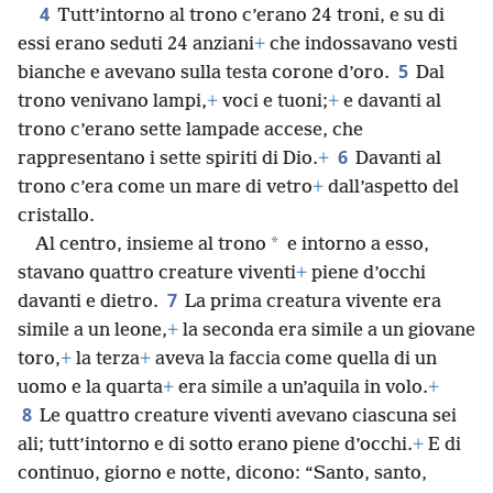
4
Tutt’intorno al trono c’erano 24 troni, e su di
essi erano seduti 24 anziani
+
che indossavano vesti
5
bianche e avevano sulla testa corone d’oro.
Dal
trono venivano lampi,
+
voci e tuoni;
+
e davanti al
trono c’erano sette lampade accese, che
6
rappresentano i sette spiriti di Dio.
+
Davanti al
trono c’era come un mare di vetro
+
dall’aspetto del
cristallo.
*
Al centro, insieme al trono
e intorno a esso,
stavano quattro creature viventi
+
piene d’occhi
7
davanti e dietro.
La prima creatura vivente era
simile a un leone,
+
la seconda era simile a un giovane
toro,
+
la terza
+
aveva la faccia come quella di un
uomo e la quarta
+
era simile a un’aquila in volo.
+
8
Le quattro creature viventi avevano ciascuna sei
ali; tutt’intorno e di sotto erano piene d’occhi.
+
E di
continuo, giorno e notte, dicono: “Santo, santo,